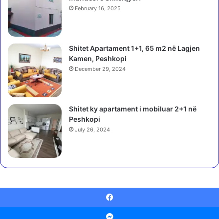
j
February 16, 2025
e
t
L
Shitet Apartament 1+1, 65 m2 në Lagjen
u
Kamen, Peshkopi
l
December 29, 2024
z
i
m
B
Shitet ky apartament i mobiluar 2+1 në
a
Peshkopi
s
July 26, 2024
h
a
© Copyright 2025, Ketu mblidhen Dibranet
Facebook