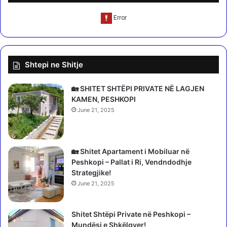
e
u
p
l
n
k
i
u
d
p
o
ë
Shtepi ne Shitje
r
r
ë
S
h
k
🏡 SHITET SHTËPI PRIVATE NË LAGJEN
e
a
KAMEN, PESHKOPI
q
v
June 21, 2025
j
i
e
c
n
ë
?
🏡 Shitet Apartament i Mobiluar në
n
P
Peshkopi – Pallat i Ri, Vendndodhje
ë
Strategjike!
r
June 21, 2025
g
j
Shitet Shtëpi Private në Peshkopi –
i
Mundësi e Shkëlqyer!
g