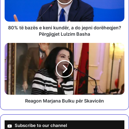
b
a
z
ë
s
80% të bazës e keni kundër, a do jepni dorëheqjen?
e
Përgjigjet Lulzim Basha
k
e
R
n
e
i
a
k
g
u
o
n
n
d
M
ë
a
r
r
,
j
Reagon Marjana Bulku për Skavicën
a
a
d
n
o
a
j
B
Subscribe to our channel