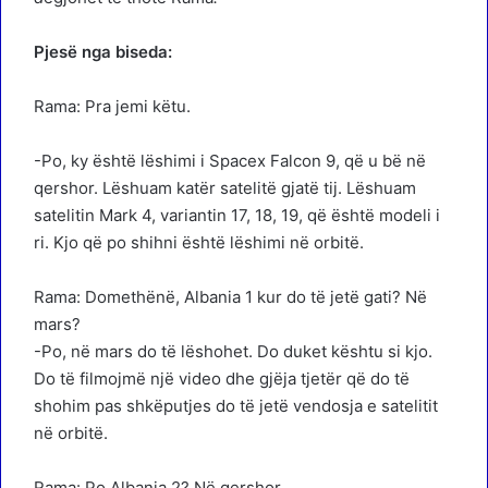
Pjesë nga biseda:
Rama: Pra jemi këtu.
-Po, ky është lëshimi i Spacex Falcon 9, që u bë në
qershor. Lëshuam katër satelitë gjatë tij. Lëshuam
satelitin Mark 4, variantin 17, 18, 19, që është modeli i
ri. Kjo që po shihni është lëshimi në orbitë.
Rama: Domethënë, Albania 1 kur do të jetë gati? Në
mars?
-Po, në mars do të lëshohet. Do duket kështu si kjo.
Do të filmojmë një video dhe gjëja tjetër që do të
shohim pas shkëputjes do të jetë vendosja e satelitit
në orbitë.
Rama: Po Albania 2? Në qershor…