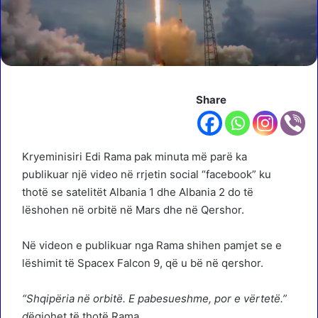
Share
Kryeminisiri Edi Rama pak minuta më parë ka
publikuar një video në rrjetin social “facebook” ku
thotë se satelitët Albania 1 dhe Albania 2 do të
lëshohen në orbitë në Mars dhe në Qershor.
Në videon e publikuar nga Rama shihen pamjet se e
lëshimit të Spacex Falcon 9, që u bë në qershor.
“Shqipëria në orbitë. E pabesueshme, por e vërtetë.”
d
ëgjohet të thotë Rama
.