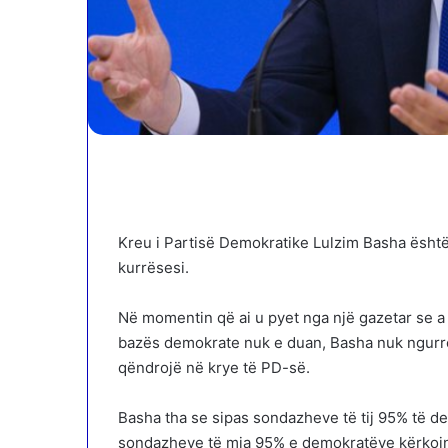
Kreu i Partisë Demokratike Lulzim Basha është
kurrësesi.
Në momentin që ai u pyet nga një gazetar se a 
bazës demokrate nuk e duan, Basha nuk ngurroi t
qëndrojë në krye të PD-së.
Basha tha se sipas sondazheve të tij 95% të d
sondazheve të mia 95% e demokratëve kërkojn