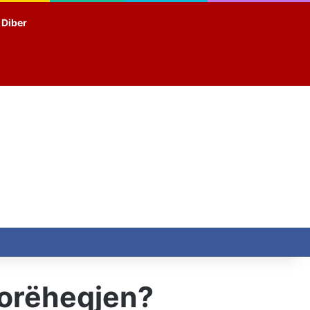
t Diber
dorëheqjen?