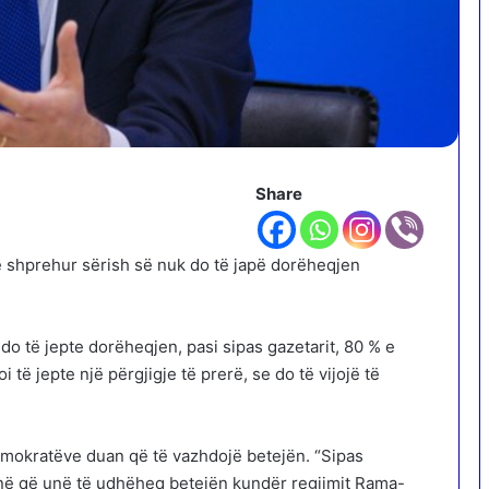
Share
 shprehur sërish së nuk do të japë dorëheqjen
do të jepte dorëheqjen, pasi sipas gazetarit, 80 % e
ë jepte një përgjigje të prerë, se do të vijojë të
emokratëve duan që të vazhdojë betejën. “Sipas
ë që unë të udhëheq betejën kundër regjimit Rama-