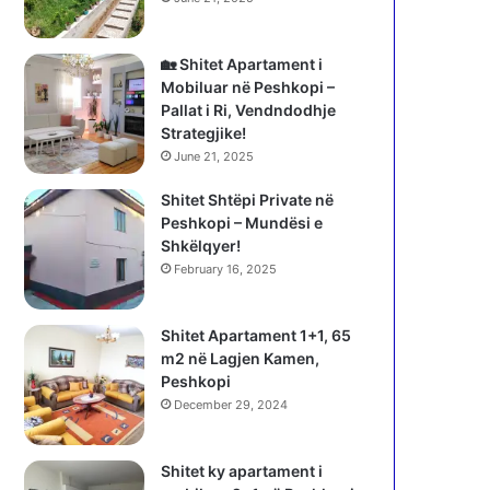
🏡 Shitet Apartament i
Mobiluar në Peshkopi –
Pallat i Ri, Vendndodhje
Strategjike!
June 21, 2025
Shitet Shtëpi Private në
Peshkopi – Mundësi e
Shkëlqyer!
February 16, 2025
Shitet Apartament 1+1, 65
m2 në Lagjen Kamen,
Peshkopi
December 29, 2024
Shitet ky apartament i