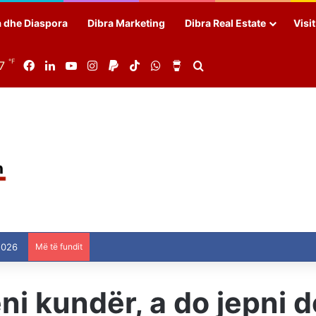
a dhe Diaspora
Dibra Marketing
Dibra Real Estate
Visi
℉
7
Facebook
LinkedIn
YouTube
Instagram
Paypal
TikTok
WhatsApp
Buy Me a Coffee
Search for
2026
Më të fundit
ni kundër, a do jepni 