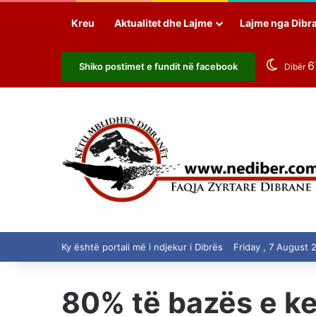
Kreu
Aktualitet dhe Lajme
Lajme nga Dibr
6
Shiko postimet e fundit në facebook
Dibër
Ky është portali më i ndjekur i Dibrës
Friday , 7 August 
80% të bazës e ke