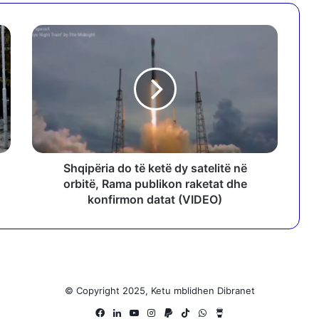
S
h
q
i
p
ë
r
i
a
d
Shqipëria do të ketë dy satelitë në
o
orbitë, Rama publikon raketat dhe
t
konfirmon datat (VIDEO)
ë
k
e
t
ë
d
© Copyright 2025, Ketu mblidhen Dibranet
y
Facebook
LinkedIn
YouTube
Instagram
Paypal
TikTok
WhatsApp
Buy
s