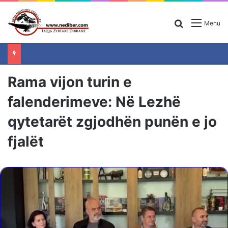
Search for
Menu
Rama vijon turin e
falenderimeve: Në Lezhë
qytetarët zgjodhën punën e jo
fjalët