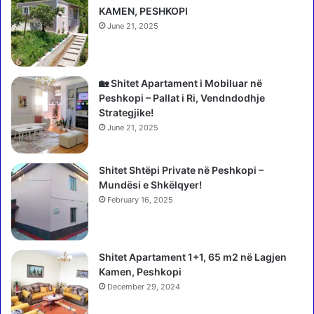
n
o
KAMEN, PESHKOPI
i
t
June 21, 2025
t
ë
,
v
u
e
n
u
🏡 Shitet Apartament i Mobiluar në
d
k
Peshkopi – Pallat i Ri, Vendndodhje
a
r
Strategjike!
l
a
June 21, 2025
o
i
n
n
s
Shitet Shtëpi Private në Peshkopi –
a
t
Mundësi e Shkëlqyer!
s
u
,
February 16, 2025
d
n
e
u
n
k
Shitet Apartament 1+1, 65 m2 në Lagjen
t
e
Kamen, Peshkopi
ë
b
v
December 29, 2024
ë
e
n