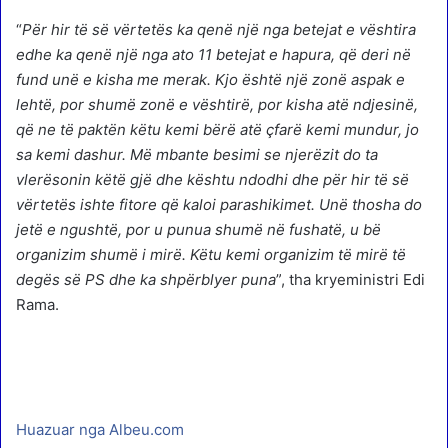
“
Për hir të së vërtetës ka qenë një nga betejat e vështira
edhe ka qenë një nga ato 11 betejat e hapura, që deri në
fund unë e kisha me merak. Kjo është një zonë aspak e
lehtë, por shumë zonë e vështirë, por kisha atë ndjesinë,
që ne të paktën këtu kemi bërë atë çfarë kemi mundur, jo
sa kemi dashur. Më mbante besimi se njerëzit do ta
vlerësonin këtë gjë dhe kështu ndodhi dhe për hir të së
vërtetës ishte fitore që kaloi parashikimet. Unë thosha do
jetë e ngushtë, por u punua shumë në fushatë, u bë
organizim shumë i mirë. Këtu kemi organizim të mirë të
degës së PS dhe ka shpërblyer puna
”, tha kryeministri Edi
Rama.
Huazuar nga Albeu.com