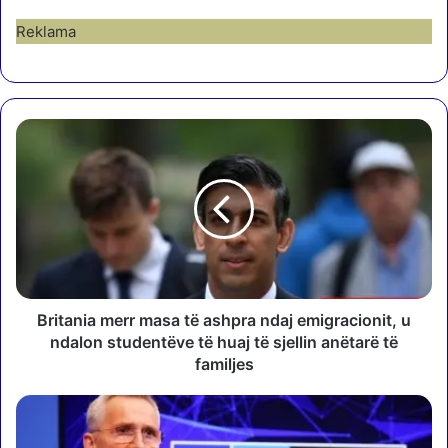
Reklama
B
r
i
t
a
n
i
a
m
e
Britania merr masa të ashpra ndaj emigracionit, u
r
ndalon studentëve të huaj të sjellin anëtarë të
r
familjes
m
a
S
s
t
a
o