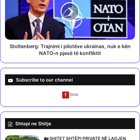
t
l
ë
t
a
e
s
n
h
b
p
e
r
r
Stoltenberg: Trajnimi i pilotëve ukrainas, nuk e bën
a
g
NATO-n pjesë të konfliktit
n
:
d
T
a
r
j
a
Subscribe to our channel
e
j
m
n
i
i
g
m
r
i
a
i
Shtepi ne Shitje
c
p
i
i
o
l
🏡 SHITET SHTËPI PRIVATE NË LAGJEN