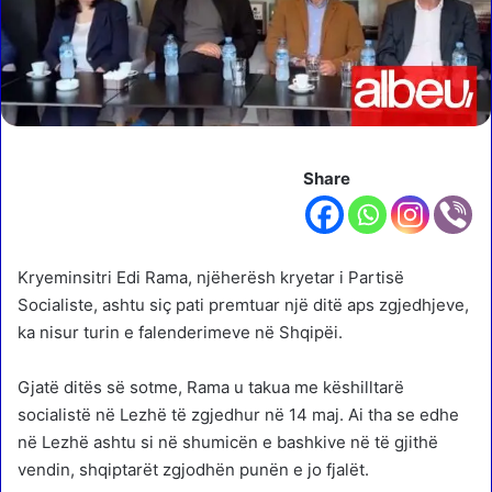
Share
Kryeminsitri Edi Rama, njëherësh kryetar i Partisë
Socialiste, ashtu siç pati premtuar një ditë aps zgjedhjeve,
ka nisur turin e falenderimeve në Shqipëi.
Gjatë ditës së sotme, Rama u takua me këshilltarë
socialistë në Lezhë të zgjedhur në 14 maj. Ai tha se edhe
në Lezhë ashtu si në shumicën e bashkive në të gjithë
vendin, shqiptarët zgjodhën punën e jo fjalët.