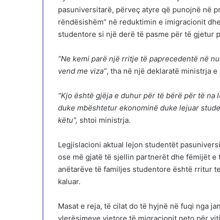
pasuniversitarë, përveç atyre që punojnë në pro
rëndësishëm” në reduktimin e imigracionit dhe 
studentore si një derë të pasme për të gjetur p
“Ne kemi parë një rritje të paprecedentë në nu
vend me viza”
, tha në një deklaratë ministrja
“Kjo është gjëja e duhur për të bërë për të na
duke mbështetur ekonominë duke lejuar student
këtu”,
shtoi ministrja.
Legjislacioni aktual lejon studentët pasuniver
ose më gjatë të sjellin partnerët dhe fëmijët e 
anëtarëve të familjes studentore është rritur te
kaluar.
Masat e reja, të cilat do të hyjnë në fuqi nga ja
vlerësimeve vjetore të migracionit neto për vi