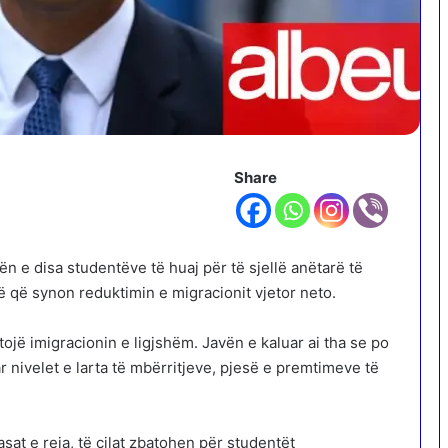
Share
ën e disa studentëve të huaj për të sjellë anëtarë të
 që synon reduktimin e migracionit vjetor neto.
ojë imigracionin e ligjshëm. Javën e kaluar ai tha se po
 nivelet e larta të mbërritjeve, pjesë e premtimeve të
sat e reja, të cilat zbatohen për studentët