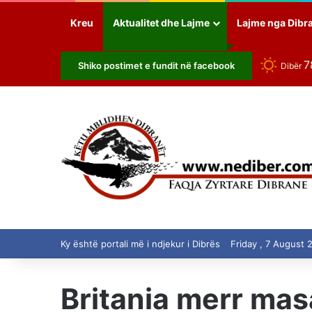
Kreu
Aktualitet dhe Lajme
Lajme nga Dibr
7
Shiko postimet e fundit në facebook
Dibër
Ky është portali më i ndjekur i Dibrës
Friday , 7 August 
Britania merr mas