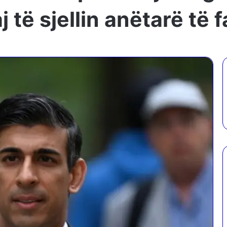
 të sjellin anëtarë të f