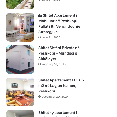
🏡 Shitet Apartament i
Mobiluar në Peshkopi –
Pallat i Ri, Vendndodhje
Strategjike!
June 21, 2025
Shitet Shtëpi Private në
Peshkopi – Mundësi e
Shkëlqyer!
February 16, 2025
Shitet Apartament 1+1, 65
m2 në Lagjen Kamen,
Peshkopi
December 29, 2024
Shitet ky apartament i