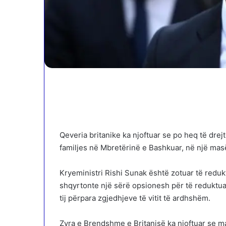
Qeveria britanike ka njoftuar se po heq të drejt
familjes në Mbretërinë e Bashkuar, në një masë
Kryeministri Rishi Sunak është zotuar të redukt
shqyrtonte një sërë opsionesh për të reduktuar
tij përpara zgjedhjeve të vitit të ardhshëm.
Zyra e Brendshme e Britanisë ka njoftuar se ma