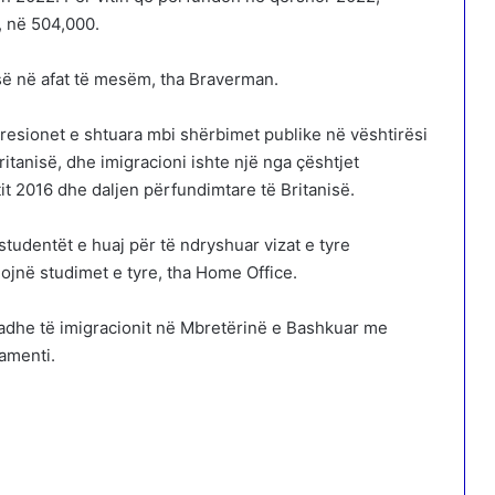
k, në 504,000.
së në afat të mesëm, tha Braverman.
 presionet e shtuara mbi shërbimet publike në vështirësi
itanisë, dhe imigracioni ishte një nga çështjet
it 2016 dhe daljen përfundimtare të Britanisë.
r studentët e huaj për të ndryshuar vizat e tyre
ojnë studimet e tyre, tha Home Office.
adhe të imigracionit në Mbretërinë e Bashkuar me
tamenti.