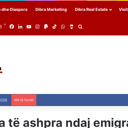
a dhe Diaspora
Dibra Marketing
Dibra Real Estate
Visi
℉
8
Facebook
LinkedIn
YouTube
Instagram
Paypal
TikTok
WhatsApp
Buy Me a Coffee
Search for
2026
Më të fundit
a të ashpra ndaj emigr