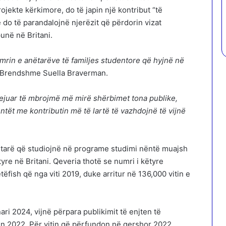
jekte kërkimore, do të japin një kontribut “të
do të parandalojnë njerëzit që përdorin vizat
unë në Britani.
mrin e anëtarëve të familjes studentore që hyjnë në
 e Brendshme Suella Braverman.
 lejuar të mbrojmë më mirë shërbimet tona publike,
ët me kontributin më të lartë të vazhdojnë të vijnë
sitarë që studiojnë në programe studimi nëntë muajsh
tyre në Britani. Qeveria thotë se numri i këtyre
tëfish që nga viti 2019, duke arritur në 136,000 vitin e
nari 2024, vijnë përpara publikimit të enjten të
tin 2022. Për vitin që përfundon në qershor 2022,