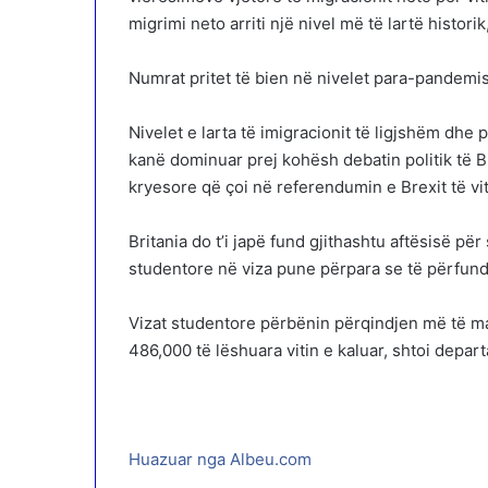
migrimi neto arriti një nivel më të lartë histori
Numrat pritet të bien në nivelet para-pandemi
Nivelet e larta të imigracionit të ligjshëm dhe
kanë dominuar prej kohësh debatin politik të Br
kryesore që çoi në referendumin e Brexit të vit
Britania do t’i japë fund gjithashtu aftësisë pë
studentore në viza pune përpara se të përfund
Vizat studentore përbënin përqindjen më të m
486,000 të lëshuara vitin e kaluar, shtoi depar
Huazuar nga Albeu.com