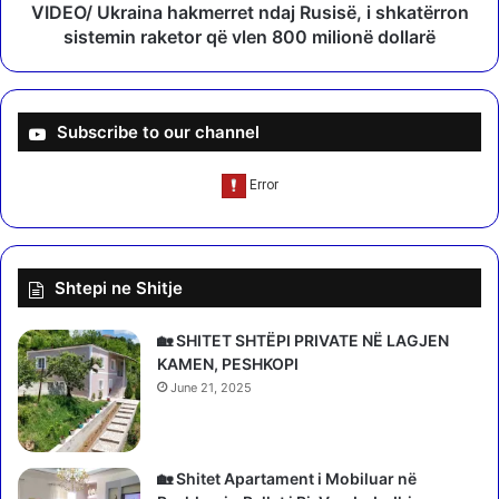
g
a
VIDEO/ Ukraina hakmerret ndaj Rusisë, i shkatërron
j
i
sistemin raketor që vlen 800 milionë dollarë
e
n
r
a
ë
h
t
a
Subscribe to our channel
s
k
h
m
q
e
i
r
p
r
t
e
Shtepi ne Shitje
a
t
r
n
ë
d
🏡 SHITET SHTËPI PRIVATE NË LAGJEN
,
a
KAMEN, PESHKOPI
W
j
June 21, 2025
i
R
z
u
z
s
A
i
🏡 Shitet Apartament i Mobiluar në