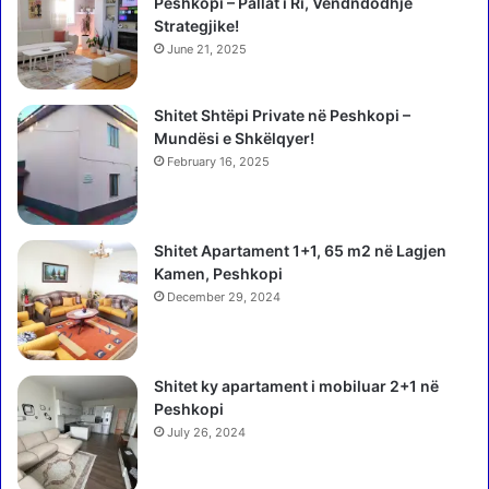
i
s
Peshkopi – Pallat i Ri, Vendndodhje
r
ë
Strategjike!
a
,
June 21, 2025
n
i
u
s
l
Shitet Shtëpi Private në Peshkopi –
h
o
Mundësi e Shkëlqyer!
k
n
a
February 16, 2025
f
t
l
ë
u
r
Shitet Apartament 1+1, 65 m2 në Lagjen
t
r
Kamen, Peshkopi
u
o
r
December 29, 2024
n
i
s
m
i
i
s
Shitet ky apartament i mobiluar 2+1 në
n
t
Peshkopi
T
e
July 26, 2024
i
m
r
i
a
n