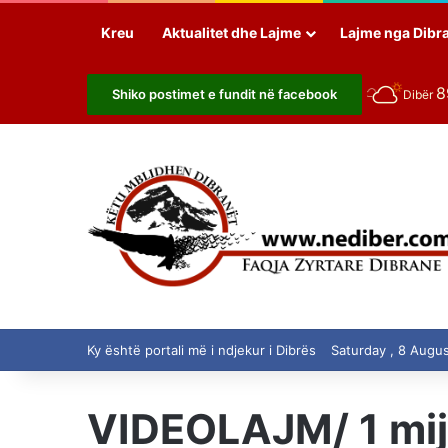
Kreu
Aktualitet dhe Lajme
Lajme nga Dibr
Shiko postimet e fundit në facebook
Dibër
Ky është portali më i ndjekur i Dibrës
Saturday , 8 Augu
VIDEOLAJM/ 1 mijë