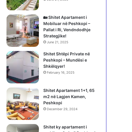
🏡 Shitet Apartament i
Mobiluar në Peshkopi –
Pallat i Ri, Vendndodhje
Strategjike!
June 21, 2025
Shitet Shtëpi Private në
Peshkopi – Mundësi e
Shkëlqyer!
February 16, 2025
Shitet Apartament 1+1, 65
m2 në Lagjen Kamen,
Peshkopi
December 29, 2024
Shitet ky apartament i