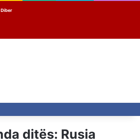
t Diber
da ditës: Rusia