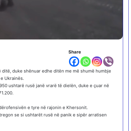
Share
një ditë, duke shënuar edhe ditën me më shumë humbje
 e Ukrainës.
 950 ushtarë rusë janë vrarë të dielën, duke e çuar në
71.200.
rofensivën e tyre në rajonin e Khersonit.
regon se si ushtarët rusë në panik e sipër arratisen