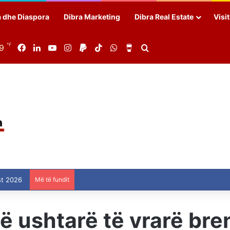
a dhe Diaspora
Dibra Marketing
Dibra Real Estate
Visi
℉
89
Facebook
LinkedIn
YouTube
Instagram
Paypal
TikTok
WhatsApp
Buy Me a Coffee
Search for
st 2026
Më të fundit
 ushtarë të vrarë bren