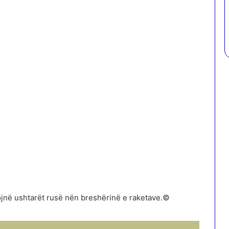
ojnë ushtarët rusë nën breshërinë e raketave.©