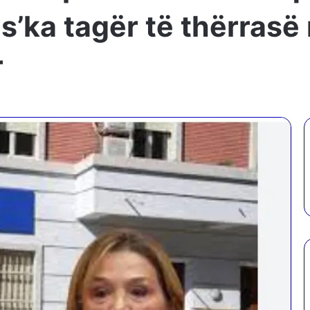
 s’ka tagër të thërras
r