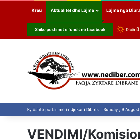
Kreu
Aktualitet dhe Lajme
Lajme nga Dibr
Shiko postimet e fundit në facebook
Dibër
Ky është portali më i ndjekur i Dibrës
Sunday , 9 August
VENDIMI/Komisioni