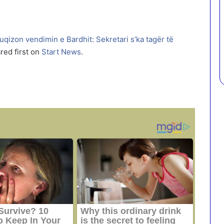
qizon vendimin e Bardhit: Sekretari s’ka tagër të
ed first on
Start News
.