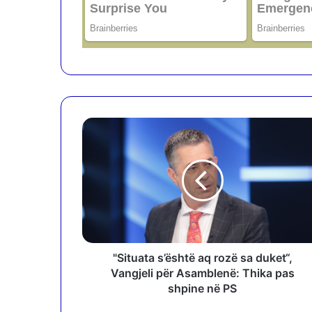
"
S
i
t
u
a
t
a
s
’
"Situata s’është aq rozë sa duket“,
ë
Vangjeli për Asamblenë: Thika pas
s
shpine në PS
h