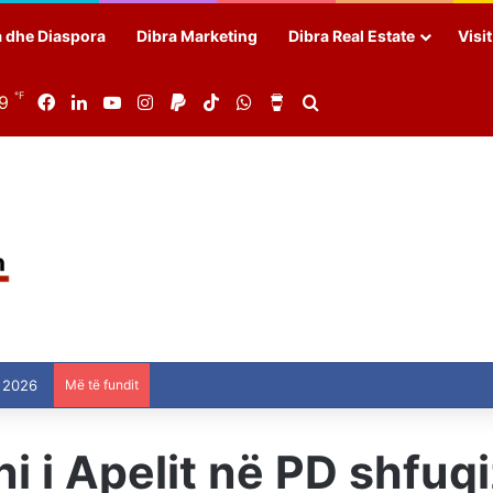
a dhe Diaspora
Dibra Marketing
Dibra Real Estate
Visi
℉
89
Facebook
LinkedIn
YouTube
Instagram
Paypal
TikTok
WhatsApp
Buy Me a Coffee
Search for
 2026
Më të fundit
 i Apelit në PD shfuq