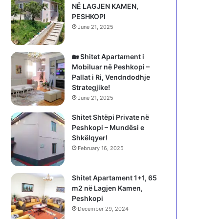
NË LAGJEN KAMEN,
PESHKOPI
June 21, 2025
🏡 Shitet Apartament i
Mobiluar në Peshkopi –
Pallat i Ri, Vendndodhje
Strategjike!
June 21, 2025
Shitet Shtëpi Private në
Peshkopi – Mundësi e
Shkëlqyer!
February 16, 2025
Shitet Apartament 1+1, 65
m2 në Lagjen Kamen,
Peshkopi
December 29, 2024