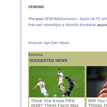
VENDIMI:
The post
VENDIMI/Komisioni i Apelit në PD shfu
thërrasë mbledhjen e Këshillit Kombëtar
appear
Huazuar nga Start News
Reklama