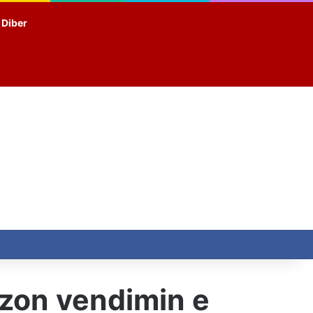
t Diber
izon vendimin e