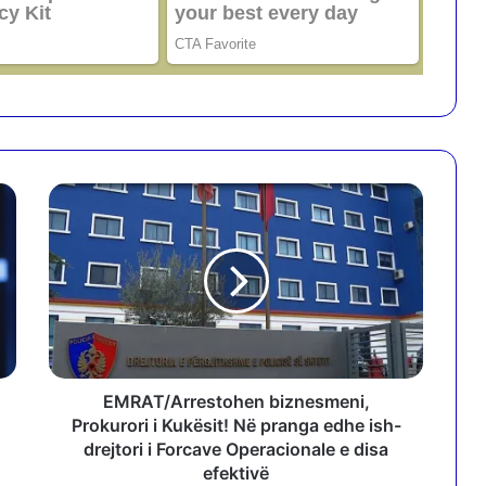
E
M
R
A
T
/
A
r
r
e
EMRAT/Arrestohen biznesmeni,
s
Prokurori i Kukësit! Në pranga edhe ish-
t
drejtori i Forcave Operacionale e disa
o
efektivë