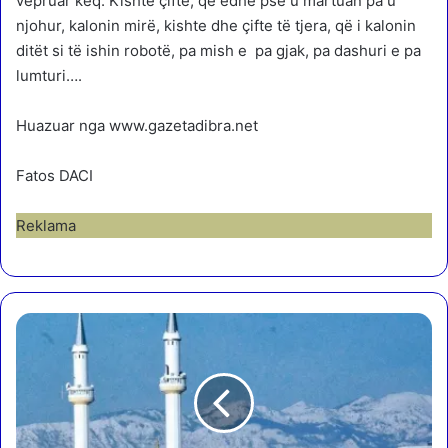
vepruar keq. Kishte çifte, që edhe pse u martuan pa u
njohur, kalonin mirë, kishte dhe çifte të tjera, që i kalonin
ditët si të ishin robotë, pa mish e pa gjak, pa dashuri e pa
lumturi….
Huazuar nga www.gazetadibra.net
Fatos DACI
Reklama
P
j
e
k
u
r