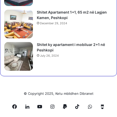
Shitet Apartament 1+1, 65 m2 në Lagjen
Kamen, Peshkopi
December 29, 2024
Shitet ky apartament i mobiluar 2+1 në
Peshkopi
July 26, 2024
© Copyright 2025, Ketu mblidhen Dibranet
Facebook
LinkedIn
YouTube
Instagram
Paypal
TikTok
WhatsApp
Buy