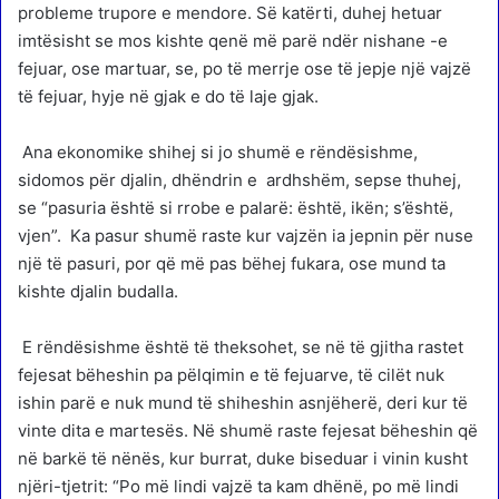
probleme trupore e mendore. Së katërti, duhej hetuar
imtësisht se mos kishte qenë më parë ndër nishane -e
fejuar, ose martuar, se, po të merrje ose të jepje një vajzë
të fejuar, hyje në gjak e do të laje gjak.
Ana ekonomike shihej si jo shumë e rëndësishme,
sidomos për djalin, dhëndrin e ardhshëm, sepse thuhej,
se “pasuria është si rrobe e palarë: është, ikën; s’është,
vjen”. Ka pasur shumë raste kur vajzën ia jepnin për nuse
një të pasuri, por që më pas bëhej fukara, ose mund ta
kishte djalin budalla.
E rëndësishme është të theksohet, se në të gjitha rastet
fejesat bëheshin pa pëlqimin e të fejuarve, të cilët nuk
ishin parë e nuk mund të shiheshin asnjëherë, deri kur të
vinte dita e martesës. Në shumë raste fejesat bëheshin që
në barkë të nënës, kur burrat, duke biseduar i vinin kusht
njëri-tjetrit: “Po më lindi vajzë ta kam dhënë, po më lindi