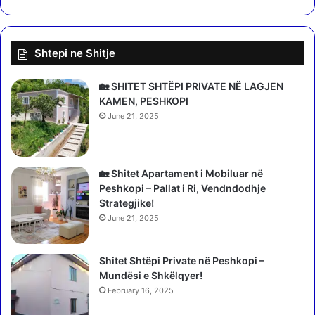
V
e
r
Shtepi ne Shitje
i
🏡 SHITET SHTËPI PRIVATE NË LAGJEN
KAMEN, PESHKOPI
June 21, 2025
🏡 Shitet Apartament i Mobiluar në
Peshkopi – Pallat i Ri, Vendndodhje
Strategjike!
June 21, 2025
Shitet Shtëpi Private në Peshkopi –
Mundësi e Shkëlqyer!
February 16, 2025