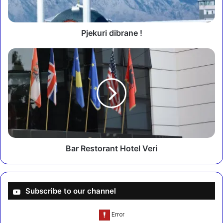
i
d
i
b
Pjekuri dibrane !
r
a
B
n
a
e
r
!
R
e
s
t
o
r
a
Bar Restorant Hotel Veri
n
t
H
o
Subscribe to our channel
t
e
l