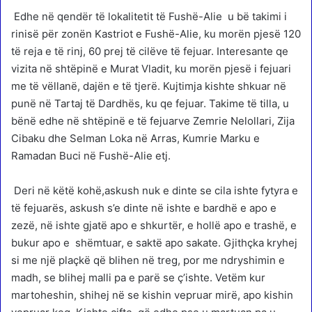
Edhe në qendër të lokalitetit të Fushë-Alie u bë takimi i
rinisë për zonën Kastriot e Fushë-Alie, ku morën pjesë 120
të reja e të rinj, 60 prej të cilëve të fejuar. Interesante qe
vizita në shtëpinë e Murat Vladit, ku morën pjesë i fejuari
me të vëllanë, dajën e të tjerë. Kujtimja kishte shkuar në
punë në Tartaj të Dardhës, ku qe fejuar. Takime të tilla, u
bënë edhe në shtëpinë e të fejuarve Zemrie Nelollari, Zija
Cibaku dhe Selman Loka në Arras, Kumrie Marku e
Ramadan Buci në Fushë-Alie etj.
Deri në këtë kohë,askush nuk e dinte se cila ishte fytyra e
të fejuarës, askush s’e dinte në ishte e bardhë e apo e
zezë, në ishte gjatë apo e shkurtër, e hollë apo e trashë, e
bukur apo e shëmtuar, e saktë apo sakate. Gjithçka kryhej
si me një plaçkë që blihen në treg, por me ndryshimin e
madh, se blihej malli pa e parë se ç’ishte. Vetëm kur
martoheshin, shihej në se kishin vepruar mirë, apo kishin