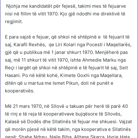
Njohja me kandidatët për fejesë, takimi mes të fejuarve
nisi në fillim të vitit 1970. Kjo gjë ndodhi me direktivë të
regjimit.
E para vajzë e fejuar, që shkoi në shtëpinë e të fejuarit të
saj, Karafil Rexhës, qe Liri Kolari nga Pocesti i Maqellarës,
gjë që u publikua më 1 janar shkurt 1970. Menjëherë pas
saj, më 11 shkurt të vitit 1970, ishte Ahmedie Marku nga
Reçi i largët që shkoi në shtëpinë e të fejuarit të saj, Seit
Hasani. Po në këtë kohë, Kimete Goxhi nga Maqellara,
ditën që u martua me Ismet Pikun, doli në punët e
kooperativës.
Më 21 mars 1970, në Sllovë u takuan për herë të parë 40
të rinj e të reja të kooperativave bujqësore të Sllovës,
Kalasë së Dodës dhe Sllatinës të fejuar me shkuesi. Vajzat
që morën pjesë në këtë takim, nga kooperativa e Sllatinës
qenë: Shahe Ndreu, Naile Biba, Alltane Skarra, Hyrie Hata,