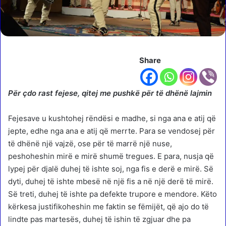
Share
Për çdo rast fejese, qitej me pushkë për të dhënë lajmin
Fejesave u kushtohej rëndësi e madhe, si nga ana e atij që
jepte, edhe nga ana e atij që merrte. Para se vendosej për
të dhënë një vajzë, ose për të marrë një nuse,
peshoheshin mirë e mirë shumë tregues. E para, nusja që
lypej për djalë duhej të ishte soj, nga fis e derë e mirë. Së
dyti, duhej të ishte mbesë në një fis a në një derë të mirë.
Së treti, duhej të ishte pa defekte trupore e mendore. Këto
kërkesa justifikoheshin me faktin se fëmijët, që ajo do të
lindte pas martesës, duhej të ishin të zgjuar dhe pa