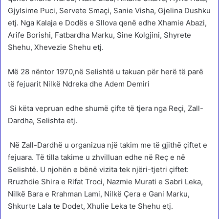
Gjylsime Puci, Servete Smaçi, Sanie Visha, Gjelina Dushku
etj. Nga Kalaja e Dodës e Sllova qenë edhe Xhamie Abazi,
Arife Borishi, Fatbardha Marku, Sine Kolgjini, Shyrete
Shehu, Xhevezie Shehu etj.
Më 28 nëntor 1970,në Selishtë u takuan për herë të parë
të fejuarit Nilkë Ndreka dhe Adem Demiri
Si këta vepruan edhe shumë çifte të tjera nga Reçi, Zall-
Dardha, Selishta etj.
Në Zall-Dardhë u organizua një takim me të gjithë çiftet e
fejuara. Të tilla takime u zhvilluan edhe në Reç e në
Selishtë. U njohën e bënë vizita tek njëri-tjetri çiftet:
Rruzhdie Shira e Rifat Troci, Nazmie Murati e Sabri Leka,
Nilkë Bara e Rrahman Lami, Nilkë Çera e Gani Marku,
Shkurte Lala te Dodet, Xhulie Leka te Shehu etj.