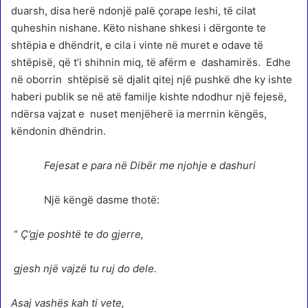
duarsh, disa herë ndonjë palë çorape leshi, të cilat
quheshin nishane. Këto nishane shkesi i dërgonte te
shtëpia e dhëndrit, e cila i vinte në muret e odave të
shtëpisë, që t’i shihnin miq, të afërm e dashamirës. Edhe
në oborrin shtëpisë së djalit qitej një pushkë dhe ky ishte
haberi publik se në atë familje kishte ndodhur një fejesë,
ndërsa vajzat e nuset menjëherë ia merrnin këngës,
këndonin dhëndrin.
Fejesat e para në Dibër me njohje e dashuri
Një këngë dasme thotë:
“
Ç’gje poshtë te do gjerre,
gjesh një vajzë tu ruj do dele.
Asaj vashës kah ti vete,