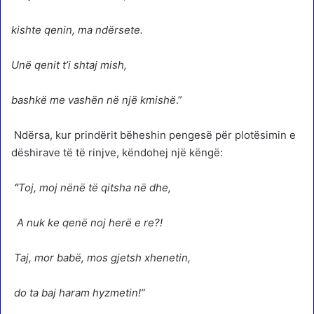
kishte qenin, ma ndërsete.
Unë qenit t’i shtaj mish,
bashkë me vashën në një kmishë
.”
Ndërsa, kur prindërit bëheshin pengesë për plotësimin e
dëshirave të të rinjve, këndohej një këngë:
“
Toj, moj nënë të qitsha në dhe,
A nuk ke qenë noj herë e re?!
Taj, mor babë, mos gjetsh xhenetin,
do ta baj haram hyzmetin!”