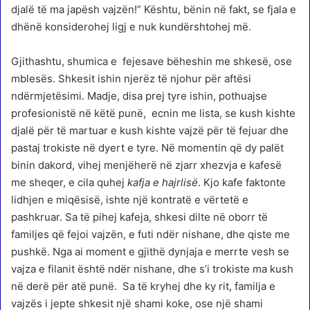
djalë të ma japësh vajzën!” Kështu, bënin në fakt, se fjala e
dhënë konsiderohej ligj e nuk kundërshtohej më.
Gjithashtu, shumica e fejesave bëheshin me shkesë, ose
mblesës. Shkesit ishin njerëz të njohur për aftësi
ndërmjetësimi. Madje, disa prej tyre ishin, pothuajse
profesionistë në këtë punë, ecnin me lista, se kush kishte
djalë për të martuar e kush kishte vajzë për të fejuar dhe
pastaj trokiste në dyert e tyre. Në momentin që dy palët
binin dakord, vihej menjëherë në zjarr xhezvja e kafesë
me sheqer, e cila quhej
kafja e hajrlisë
. Kjo kafe faktonte
lidhjen e miqësisë, ishte një kontratë e vërtetë e
pashkruar. Sa të pihej kafeja, shkesi dilte në oborr të
familjes që fejoi vajzën, e futi ndër nishane, dhe qiste me
pushkë. Nga ai moment e gjithë dynjaja e merrte vesh se
vajza e filanit është ndër nishane, dhe s’i trokiste ma kush
në derë për atë punë. Sa të kryhej dhe ky rit, familja e
vajzës i jepte shkesit një shami koke, ose një shami