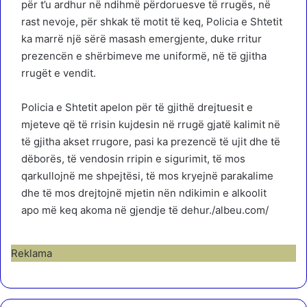
për t’u ardhur në ndihmë përdoruesve të rrugës, në
rast nevoje, për shkak të motit të keq, Policia e Shtetit
ka marrë një sërë masash emergjente, duke rritur
prezencën e shërbimeve me uniformë, në të gjitha
rrugët e vendit.
Policia e Shtetit apelon për të gjithë drejtuesit e
mjeteve që të rrisin kujdesin në rrugë gjatë kalimit në
të gjitha akset rrugore, pasi ka prezencë të ujit dhe të
dëborës, të vendosin rripin e sigurimit, të mos
qarkullojnë me shpejtësi, të mos kryejnë parakalime
dhe të mos drejtojnë mjetin nën ndikimin e alkoolit
apo më keq akoma në gjendje të dehur./albeu.com/
Reklama