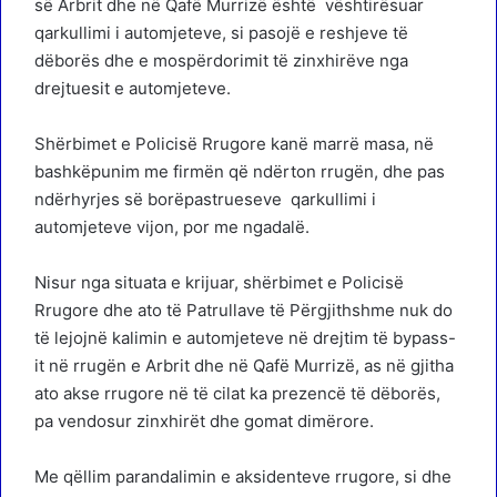
së Arbrit dhe në Qafë Murrizë është vështirësuar
qarkullimi i automjeteve, si pasojë e reshjeve të
dëborës dhe e mospërdorimit të zinxhirëve nga
drejtuesit e automjeteve.
Shërbimet e Policisë Rrugore kanë marrë masa, në
bashkëpunim me firmën që ndërton rrugën, dhe pas
ndërhyrjes së borëpastrueseve qarkullimi i
automjeteve vijon, por me ngadalë.
Nisur nga situata e krijuar, shërbimet e Policisë
Rrugore dhe ato të Patrullave të Përgjithshme nuk do
të lejojnë kalimin e automjeteve në drejtim të bypass-
it në rrugën e Arbrit dhe në Qafë Murrizë, as në gjitha
ato akse rrugore në të cilat ka prezencë të dëborës,
pa vendosur zinxhirët dhe gomat dimërore.
Me qëllim parandalimin e aksidenteve rrugore, si dhe