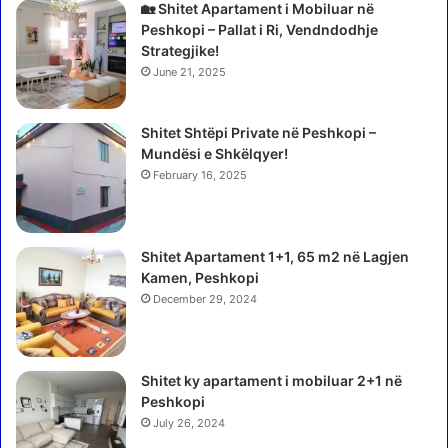
u
z
🏡 Shitet Apartament i Mobiluar në
n
b
Peshkopi – Pallat i Ri, Vendndodhje
d
u
Strategjike!
i
l
June 21, 2025
t
o
n
n
ë
Shitet Shtëpi Private në Peshkopi –
a
R
Mundësi e Shkëlqyer!
k
r
s
February 16, 2025
u
e
g
t
ë
m
Shitet Apartament 1+1, 65 m2 në Lagjen
n
ë
Kamen, Peshkopi
e
p
A
December 29, 2024
r
r
o
b
b
r
l
Shitet ky apartament i mobiluar 2+1 në
i
e
Peshkopi
t
m
July 26, 2024
a
t