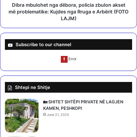
G
o
Dibra mbulohet nga dëbora, policia zbulon akset
j
h
më problematike: Kujdes nga Rruga e Arbërit (FOTO
u
e
LAJM)
n
t
k
n
s
g
h
a
Subscribe to our channel
i
d
p
ë
ë
b
r
o
s
r
i
a
Shtepi ne Shitje
t
,
u
p
a
o
🏡 SHITET SHTËPI PRIVATE NË LAGJEN
t
l
KAMEN, PESHKOPI
ë
i
June 21, 2025
n
c
e
i
f
a