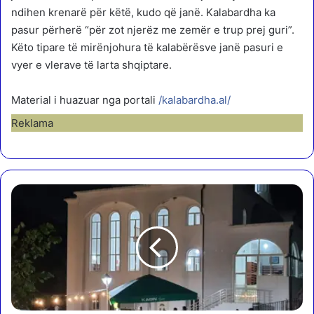
ndihen krenarë për këtë, kudo që janë. Kalabardha ka
pasur përherë “për zot njerëz me zemër e trup prej guri”.
Këto tipare të mirënjohura të kalabërësve janë pasuri e
vyer e vlerave të larta shqiptare.
Material i huazuar nga portali
/kalabardha.al/
Reklama
“
B
u
l
q
i
z
a
n