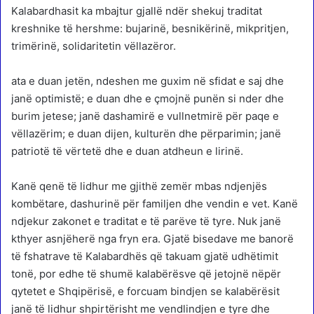
K
alabardhasit ka mbajtur gjallë ndër shekuj traditat
kreshnike të hershme: bujarinë, besnikërinë, mikpritjen,
trimërinë, solidaritetin vëllazëror.
ata e duan jetën, ndeshen me guxim në sfidat e saj dhe
janë optimistë; e duan dhe e çmojnë punën si nder dhe
burim jetese; janë dashamirë e vullnetmirë për paqe e
vëllazërim; e duan dijen, kulturën dhe përparimin; janë
patriotë të vërtetë dhe e duan atdheun e lirinë.
Kanë qenë të lidhur me gjithë zemër mbas ndjenjës
kombëtare, dashurinë për familjen dhe vendin e vet. Kanë
ndjekur zakonet e traditat e të parëve të tyre. Nuk janë
kthyer asnjëherë nga fryn era. Gjatë bisedave me banorë
të fshatrave të Kalabardhës që takuam gjatë udhëtimit
tonë, por edhe të shumë kalabërësve që jetojnë nëpër
qytetet e Shqipërisë, e forcuam bindjen se kalabërësit
janë të lidhur shpirtërisht me vendlindjen e tyre dhe