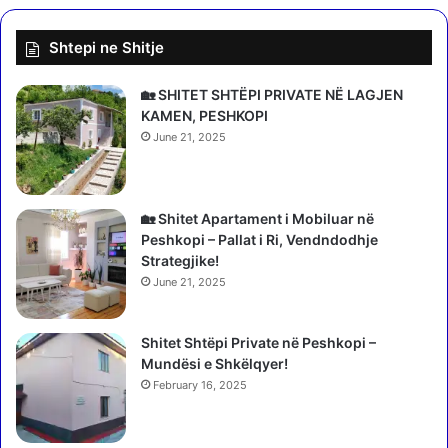
e
e
r
s
Shtepi ne Shitje
a
h
e
k
x
u
🏡 SHITET SHTËPI PRIVATE NË LAGJEN
h
a
KAMEN, PESHKOPI
a
n
June 21, 2025
m
!
i
M
s
b
ë
a
🏡 Shitet Apartament i Mobiluar në
r
Peshkopi – Pallat i Ri, Vendndodhje
u
Strategjike!
a
June 21, 2025
n
p
Shitet Shtëpi Private në Peshkopi –
u
Mundësi e Shkëlqyer!
s
h
February 16, 2025
i
m