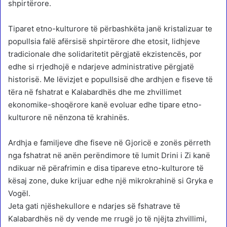
shpirtërore.
Tiparet etno-kulturore të përbashkëta janë kristalizuar te
popullsia falë afërsisë shpirtërore dhe etosit, lidhjeve
tradicionale dhe solidaritetit përgjatë ekzistencës, por
edhe si rrjedhojë e ndarjeve administrative përgjatë
historisë. Me lëvizjet e popullsisë dhe ardhjen e fiseve të
tëra në fshatrat e Kalabardhës dhe me zhvillimet
ekonomike-shoqërore kanë evoluar edhe tipare etno-
kulturore në nënzona të krahinës.
Ardhja e familjeve dhe fiseve në Gjoricë e zonës përreth
nga fshatrat në anën perëndimore të lumit Drini i Zi kanë
ndikuar në përafrimin e disa tipareve etno-kulturore të
kësaj zone, duke krijuar edhe një mikrokrahinë si Gryka e
Vogël.
J
eta gati njëshekullore e ndarjes së fshatrave të
Kalabardhës në dy vende me rrugë jo të njëjta zhvillimi,