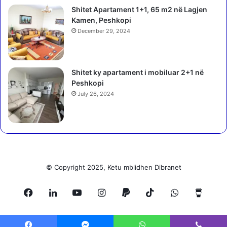
e
Shitet Apartament 1+1, 65 m2 në Lagjen
t
Kamen, Peshkopi
p
December 29, 2024
ë
r
m
ë
Shitet ky apartament i mobiluar 2+1 në
r
Peshkopi
g
July 26, 2024
i
m
t
a
r
ë
t
© Copyright 2025, Ketu mblidhen Dibranet
n
ë
Facebook
LinkedIn
YouTube
Instagram
Paypal
TikTok
WhatsApp
Buy
D
i
b
Me
ë