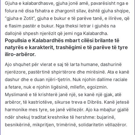
Gjuha e kalabardhasve, gjuha jonë amë, pavarësisht nga e
folura në disa fshatra e zhargonit sllav, është gjuha shqipe,
“gjuha e Zotit”, gjuha e bukur e të parëve tanë, e ilirëve, që
e flasim pastër e bukur. Nga theksi letrar i gjuhës na
dallojnë shpesh njerëzit që jemi nga Kalabardha.
Popullsia e Kalabardhës mbart cilësi brilante të
natyrës e karakterit, trashëgimi e të parëve të tyre
iliro-arbëror.
Ajo shquhet për vlerat e saj të larta humane, dashurinë
njerëzore, pastërtinë shpirtërore dhe mirësinë. Ata e kanë
dashur dhe e duan njëri-tjetrin. Nuk njohin dallime raciale
a fetare, nuk e njohin ligësinë, mllefin, egoizmin.
Myslimanë e të krishterë janë një, se kanë një gjak, atë
arbëror, të kastriotëve, sikurse treva e Dibrës. Kanë jetesë
harmonike mes tyre, se janë vëllezër. Ajo ka mbajtur gjallë
ndër shekuj traditat kreshnike të hershme: bujarinë,
besnikërinë, mikpritjen, trimërinë, solidaritetin vëllazëror.