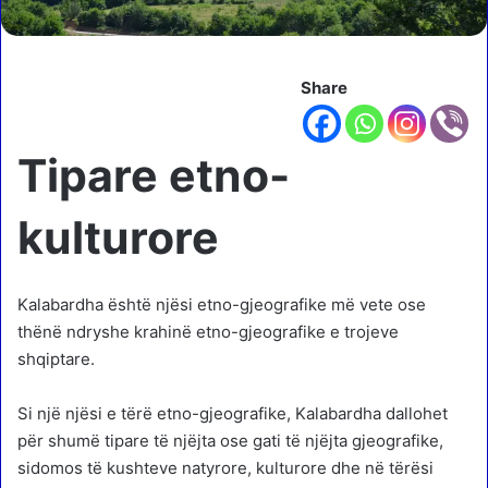
Share
Tipare etno-
kulturore
K
alabardha është njësi etno-gjeografike më vete ose
thënë ndryshe krahinë etno-gjeografike e trojeve
shqiptare.
Si një njësi e tërë etno-gjeografike, Kalabardha dallohet
për shumë tipare të njëjta ose gati të njëjta gjeografike,
sidomos të kushteve natyrore, kulturore dhe në tërësi