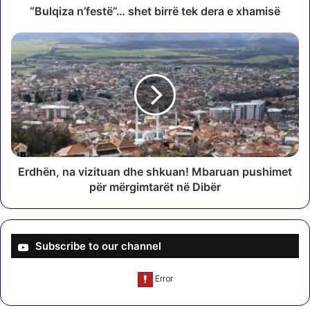
’
“Bulqiza n’festë”… shet birrë tek dera e xhamisë
f
e
E
s
r
t
d
ë
h
”
ë
…
n
s
,
h
n
e
a
t
v
Erdhën, na vizituan dhe shkuan! Mbaruan pushimet
b
i
për mërgimtarët në Dibër
i
z
r
i
r
t
ë
u
Subscribe to our channel
t
a
e
n
k
d
d
h