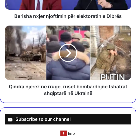
n
x
j
Berisha nxjer njoftimin për elektoratin e Dibrës
e
r
Q
n
i
j
n
o
d
f
r
t
a
i
n
m
j
i
e
n
r
Qindra njerëz në rrugë, rusët bombardojnë fshatrat
p
ë
shqiptarë në Ukrainë
ë
z
r
n
e
ë
l
r
Subscribe to our channel
e
r
k
u