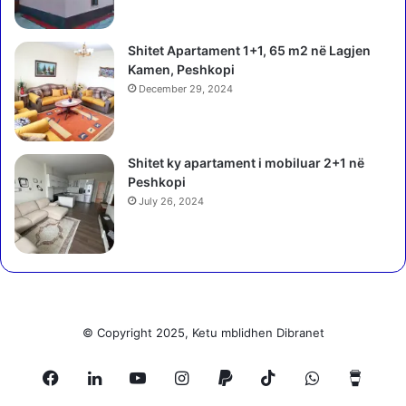
a
t
Shitet Apartament 1+1, 65 m2 në Lagjen
r
Kamen, Peshkopi
a
December 29, 2024
t
s
h
q
Shitet ky apartament i mobiluar 2+1 në
i
Peshkopi
p
July 26, 2024
t
a
r
ë
n
ë
U
© Copyright 2025, Ketu mblidhen Dibranet
k
r
Facebook
LinkedIn
YouTube
Instagram
Paypal
TikTok
WhatsApp
Buy
a
i