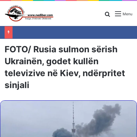
Search for
Menu
FOTO/ Rusia sulmon sërish
Ukrainën, godet kullën
televizive në Kiev, ndërpritet
sinjali