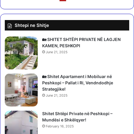
t
g
o
ë
r
,
a
r
Shtepi ne Shitje
t
u
i
s
n
ë
🏡 SHITET SHTËPI PRIVATE NË LAGJEN
e
t
KAMEN, PESHKOPI
D
b
June 21, 2025
i
o
b
m
r
b
ë
a
🏡 Shitet Apartament i Mobiluar në
s
r
Peshkopi – Pallat i Ri, Vendndodhje
d
Strategjike!
o
June 21, 2025
j
n
Shitet Shtëpi Private në Peshkopi –
ë
Mundësi e Shkëlqyer!
f
s
February 16, 2025
h