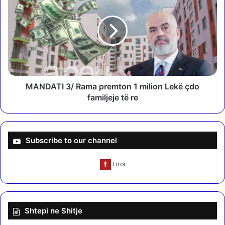
A
r
N
a
D
l
A
i
T
t
I
n
3
ë
/
n
R
MANDATI 3/ Rama premton 1 milion Lekë çdo
j
a
familjeje të re
ë
m
m
a
i
p
n
r
Subscribe to our channel
i
e
e
m
r
t
ë
o
n
n
ë
1
Shtepi ne Shitje
B
m
u
i