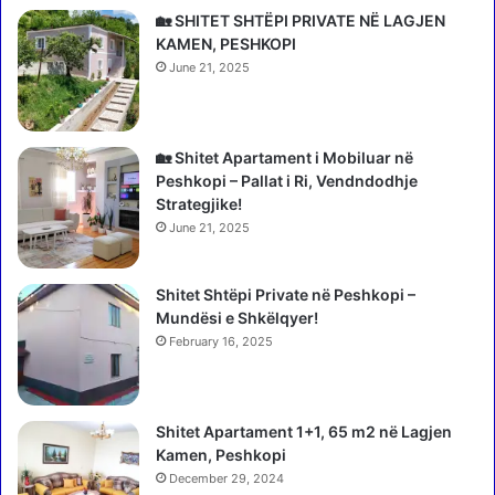
l
l
🏡 SHITET SHTËPI PRIVATE NË LAGJEN
q
i
KAMEN, PESHKOPI
i
o
June 21, 2025
z
n
ë
L
,
e
d
k
🏡 Shitet Apartament i Mobiluar në
y
ë
Peshkopi – Pallat i Ri, Vendndodhje
s
ç
Strategjike!
h
d
June 21, 2025
o
o
h
f
e
Shitet Shtëpi Private në Peshkopi –
a
t
Mundësi e Shkëlqyer!
m
s
i
February 16, 2025
e
l
n
j
j
e
Shitet Apartament 1+1, 65 m2 në Lagjen
ë
j
Kamen, Peshkopi
p
e
u
December 29, 2024
t