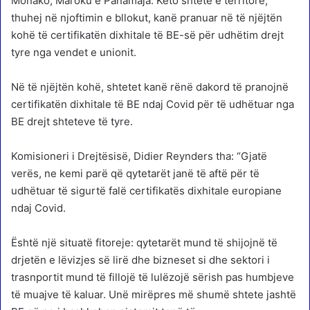
Monako, Maroku e Panamaja. Këto shtete e territore,
thuhej në njoftimin e bllokut, kanë pranuar në të njëjtën
kohë të certifikatën dixhitale të BE-së për udhëtim drejt
tyre nga vendet e unionit.
Në të njëjtën kohë, shtetet kanë rënë dakord të pranojnë
certifikatën dixhitale të BE ndaj Covid për të udhëtuar nga
BE drejt shteteve të tyre.
Komisioneri i Drejtësisë, Didier Reynders tha: “Gjatë
verës, ne kemi parë që qytetarët janë të aftë për të
udhëtuar të sigurtë falë certifikatës dixhitale europiane
ndaj Covid.
Është një situatë fitoreje: qytetarët mund të shijojnë të
drjetën e lëvizjes së lirë dhe bizneset si dhe sektori i
trasnportit mund të fillojë të lulëzojë sërish pas humbjeve
të muajve të kaluar. Unë mirëpres më shumë shtete jashtë