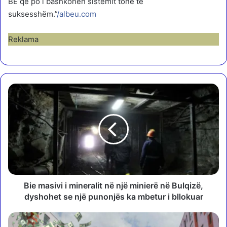
BE që po i bashkohen sistemit tonë të
suksesshëm.”
/albeu.com
Reklama
B
i
e
m
a
s
i
v
i
i
Bie masivi i mineralit në një minierë në Bulqizë,
m
dyshohet se një punonjës ka mbetur i bllokuar
i
n
M
e