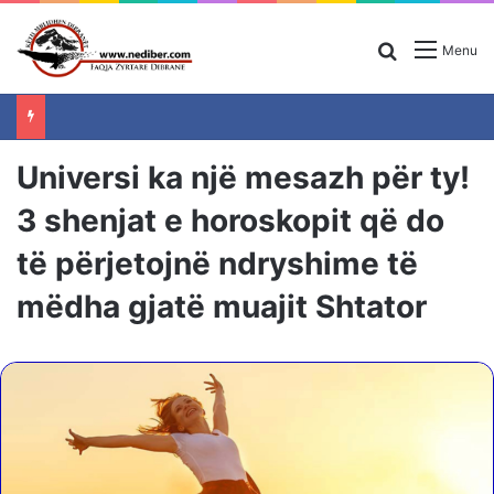
Search for
Menu
Universi ka një mesazh për ty!
3 shenjat e horoskopit që do
të përjetojnë ndryshime të
mëdha gjatë muajit Shtator