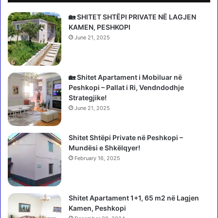
r
e
k
l
🏡 SHITET SHTËPI PRIVATE NË LAGJEN
u
i
KAMEN, PESHKOPI
–
n
June 21, 2025
a
e
u
L
t
l
o
o
🏡 Shitet Apartament i Mobiluar në
r
g
Peshkopi – Pallat i Ri, Vendndodhje
ë
a
Strategjike!
t
r
June 21, 2025
n
a
g
s
a
Shitet Shtëpi Private në Peshkopi –
ë
t
Mundësi e Shkëlqyer!
d
ë
o
February 16, 2025
r
t
r
ë
o
j
Shitet Apartament 1+1, 65 m2 në Lagjen
j
e
Kamen, Peshkopi
n
t