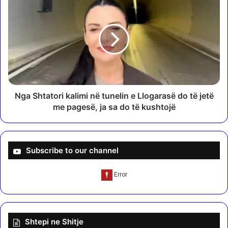
t
g
r
a
i
S
t
h
o
t
l
a
k
t
ë
o
n
r
Nga Shtatori kalimi në tunelin e Llogarasë do të jetë
g
i
me pagesë, ja sa do të kushtojë
ë
k
t
a
a
l
r
i
Subscribe to our channel
i
m
t
i
J
n
o
ë
z
t
M
u
Shtepi ne Shitje
a
n