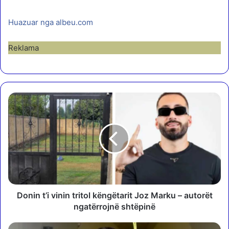
Huazuar nga albeu.com
Reklama
D
o
n
i
n
t
’
i
v
i
Donin t’i vinin tritol këngëtarit Joz Marku – autorët
n
ngatërrojnë shtëpinë
i
n
N