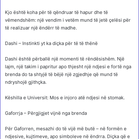
Kjo është koha për të qëndruar të hapur dhe të
vëmendshëm: një vendim i vetëm mund të jetë çelësi për
të realizuar një ëndërr të madhe.
Dashi – Instinkti yt ka diçka për të të thënë
Dashi është përballë një momenti të rëndësishëm. Një
lajm, një takim i papritur apo thjesht një ndjesi e fortë nga
brenda do ta shtyjë të bëjë një zgjedhje që mund të
ndryshojë gjithçka.
Këshilla e Universit: Mos e injoro atë ndjesi në stomak.
Gaforrja – Përgjigjet vijnë nga brenda
Për Gaforren, mesazhi do të vijë më butë – në formën e
ndjesive, kujtimeve, apo simboleve në ëndrra. Diçka që e