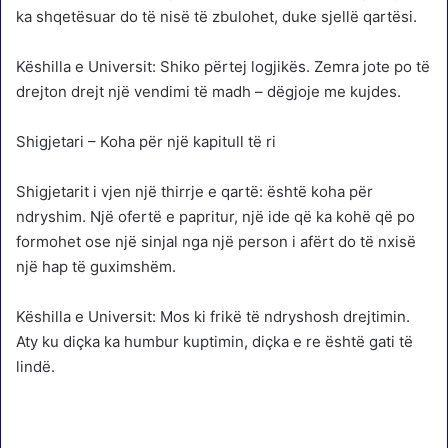
ka shqetësuar do të nisë të zbulohet, duke sjellë qartësi.
Këshilla e Universit: Shiko përtej logjikës. Zemra jote po të
drejton drejt një vendimi të madh – dëgjoje me kujdes.
Shigjetari – Koha për një kapitull të ri
Shigjetarit i vjen një thirrje e qartë: është koha për
ndryshim. Një ofertë e papritur, një ide që ka kohë që po
formohet ose një sinjal nga një person i afërt do të nxisë
një hap të guximshëm.
Këshilla e Universit: Mos ki frikë të ndryshosh drejtimin.
Aty ku diçka ka humbur kuptimin, diçka e re është gati të
lindë.