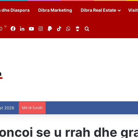
a dhe Diaspora
Dibra Marketing
Dibra Real Estate
Visi
℉
90
Facebook
LinkedIn
YouTube
Instagram
Paypal
TikTok
WhatsApp
Buy Me a Coffee
Search for
st 2026
Më të fundit
oncoi se u rrah dhe gra