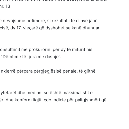
r. 13.
 nevojshme hetimore, si rezultat i të cilave janë
icisë, dy 17-vjeçarë që dyshohet se kanë dhunuar
sultimit me prokurorin, për dy të miturit nisi
 “Dëmtime të tjera me dashje”.
 nxjerrë përpara përgjegjësisë penale, të gjithë
qytetarët dhe median, se është maksimalisht e
i dhe konform ligjit, çdo indicie për paligjshmëri që