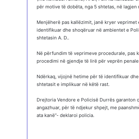
për motive të dobëta, nga 5 shtetas, në lagjen n
Menjëherë pas kallëzimit, janë kryer veprimet e
identifikuar dhe shoqëruar në ambientet e Pol
shtetasin A. D..
Në përfundim të veprimeve procedurale, pas kon
procedimi në gjendje të lirë për veprën penale
Ndërkaq, vijojnë hetime për të identifikuar dhe
shtetasit e implikuar në këtë rast.
Drejtoria Vendore e Policisë Durrës garanton 
angazhuar, për të ndjekur shpejt, me paanshmër
ata kanë”- deklaroi policia.