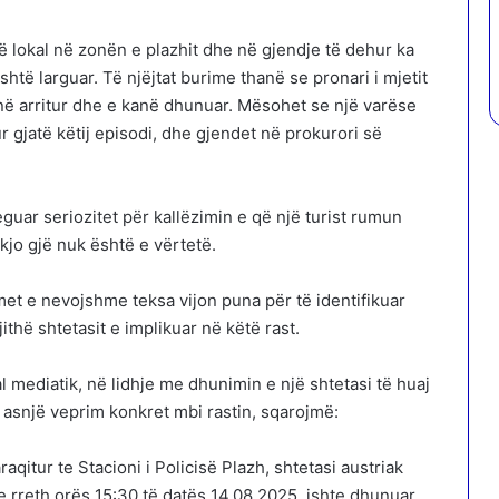
ë lokal në zonën e plazhit dhe në gjendje të dehur ka
htë larguar. Të njëjtat burime thanë se pronari i mjetit
anë arritur dhe e kanë dhunuar. Mësohet se një varëse
 gjatë këtij episodi, dhe gjendet në prokurori së
eguar seriozitet për kallëzimin e që një turist rumun
kjo gjë nuk është e vërtetë.
met e nevojshme teksa vijon puna për të identifikuar
ithë shtetasit e implikuar në këtë rast.
al mediatik, në lidhje me dhunimin e një shtetasi të huaj
 asnjë veprim konkret mbi rastin, sqarojmë:
qitur te Stacioni i Policisë Plazh, shtetasi austriak
se rreth orës 15:30 të datës 14.08.2025, ishte dhunuar