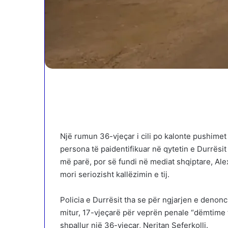
Një rumun 36-vjeçar i cili po kalonte pushimet
persona të paidentifikuar në qytetin e Durrësit
më parë, por së fundi në mediat shqiptare, Ale
mori seriozisht kallëzimin e tij.
Policia e Durrësit tha se për ngjarjen e denoncu
mitur, 17-vjeçarë për veprën penale “dëmtime t
shpallur një 36-vjeçar, Neritan Seferkolli.