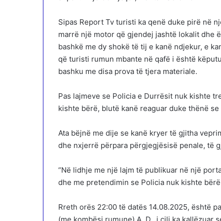
Sipas Report Tv turisti ka qenë duke pirë në nj
marrë një motor që gjendej jashtë lokalit dhe ës
bashkë me dy shokë të tij e kanë ndjekur, e k
që turisti rumun mbante në qafë i është këputur
bashku me disa prova të tjera materiale.
Pas lajmeve se Policia e Durrësit nuk kishte tr
kishte bërë, blutë kanë reaguar duke thënë se 
Ata bëjnë me dije se kanë kryer të gjitha vepri
dhe nxjerrë përpara përgjegjësisë penale, të gj
“Në lidhje me një lajm të publikuar në një port
dhe me pretendimin se Policia nuk kishte bërë
Rreth orës 22:00 të datës 14.08.2025, është para
(me kombësi rumune) A. D., i cili ka kallëzuar 