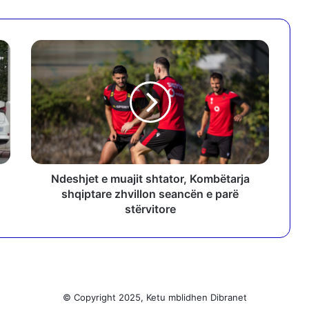
N
d
e
s
h
j
e
t
e
m
Ndeshjet e muajit shtator, Kombëtarja
u
shqiptare zhvillon seancën e parë
a
stërvitore
j
i
t
s
h
t
© Copyright 2025, Ketu mblidhen Dibranet
a