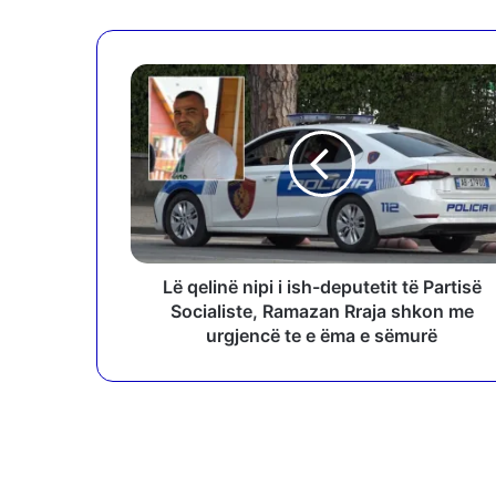
L
ë
q
e
l
i
n
ë
n
i
Lë qelinë nipi i ish-deputetit të Partisë
p
Socialiste, Ramazan Rraja shkon me
i
urgjencë te e ëma e sëmurë
i
i
s
h
-
d
e