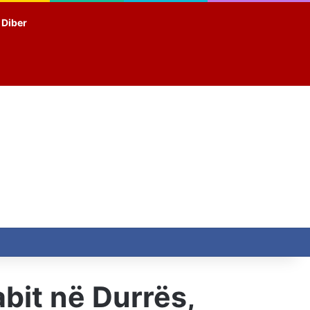
t Diber
bit në Durrës,