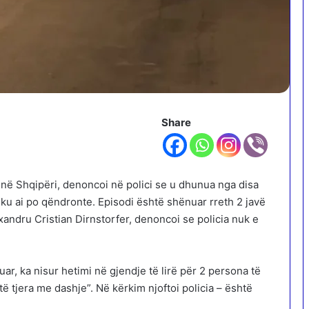
Share
 në Shqipëri, denoncoi në polici se u dhunua nga disa
 ku ai po qëndronte. Episodi është shënuar rreth 2 javë
xandru Cristian Dirnstorfer, denoncoi se policia nuk e
ar, ka nisur hetimi në gjendje të lirë për 2 persona të
ë tjera me dashje”. Në kërkim njoftoi policia – është