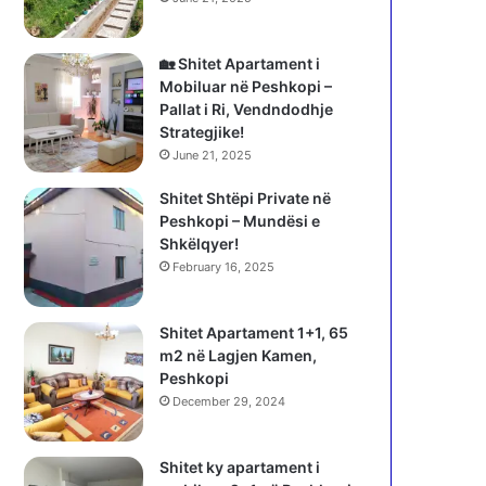
🏡 Shitet Apartament i
Mobiluar në Peshkopi –
Pallat i Ri, Vendndodhje
Strategjike!
June 21, 2025
Shitet Shtëpi Private në
Peshkopi – Mundësi e
Shkëlqyer!
February 16, 2025
Shitet Apartament 1+1, 65
m2 në Lagjen Kamen,
Peshkopi
December 29, 2024
Shitet ky apartament i