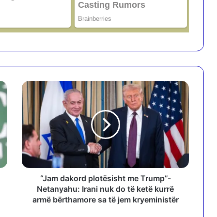
“
J
a
m
d
a
k
o
r
d
“Jam dakord plotësisht me Trump”-
p
Netanyahu: Irani nuk do të ketë kurrë
l
armë bërthamore sa të jem kryeministër
o