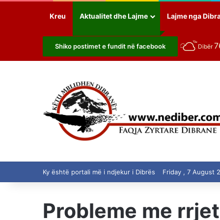
Kreu
Aktualitet dhe Lajme
Lajme nga Dibr
7
Shiko postimet e fundit në facebook
Dibër
Ky është portali më i ndjekur i Dibrës
Friday , 7 August 
Probleme me rrjete