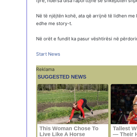
tyre, ndërsa disa raportojnë se shkëputen shpe
Në të njëjtën kohë, ata që arrijnë të lidhen me
edhe me story-t.
Në orët e fundit ka pasur vështirësi në përdo
Start News
Reklama