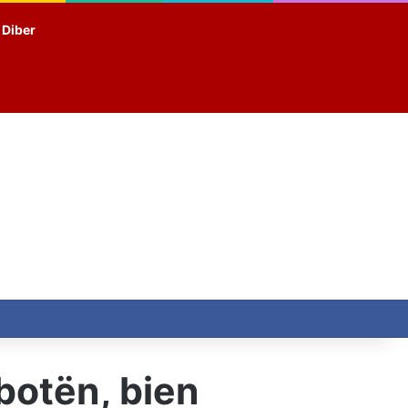
t Diber
 botën, bien