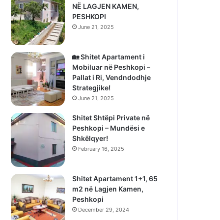
NË LAGJEN KAMEN,
PESHKOPI
June 21, 2025
🏡 Shitet Apartament i
Mobiluar në Peshkopi –
Pallat i Ri, Vendndodhje
Strategjike!
June 21, 2025
Shitet Shtëpi Private në
Peshkopi – Mundësi e
Shkëlqyer!
February 16, 2025
Shitet Apartament 1+1, 65
m2 në Lagjen Kamen,
Peshkopi
December 29, 2024