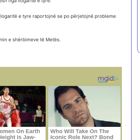
sh nga llogaritë e tyre.
 llogaritë e tyre raportojnë se po përjetojnë probleme
rimin e shërbimeve të Metës.