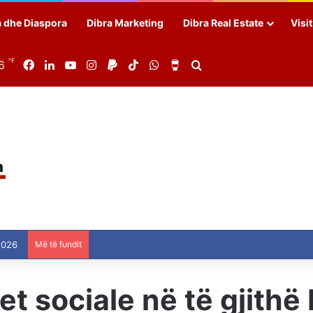
a dhe Diaspora
Dibra Marketing
Dibra Real Estate
Visi
℉
6
Facebook
LinkedIn
YouTube
Instagram
Paypal
TikTok
WhatsApp
Buy Me a Coffee
Search for
2026
Më të fundit
t sociale në të gjithë