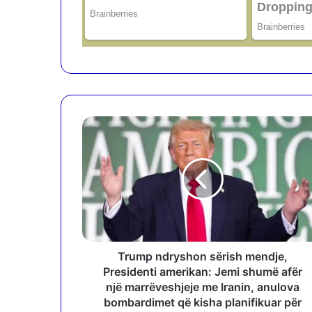
T
r
u
m
p
n
d
r
y
s
Trump ndryshon sërish mendje,
h
Presidenti amerikan: Jemi shumë afër
o
një marrëveshjeje me Iranin, anulova
n
bombardimet që kisha planifikuar për