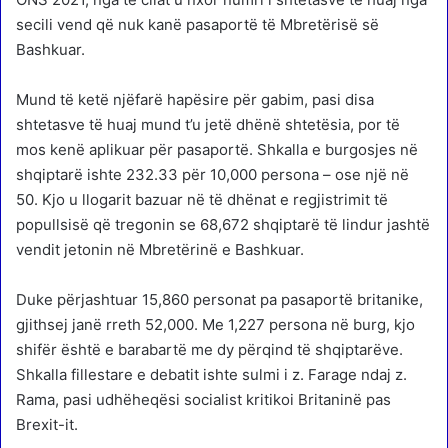
secili vend që nuk kanë pasaportë të Mbretërisë së
Bashkuar.
Mund të ketë njëfarë hapësire për gabim, pasi disa
shtetasve të huaj mund t’u jetë dhënë shtetësia, por të
mos kenë aplikuar për pasaportë. Shkalla e burgosjes në
shqiptarë ishte 232.33 për 10,000 persona – ose një në
50. Kjo u llogarit bazuar në të dhënat e regjistrimit të
popullsisë që tregonin se 68,672 shqiptarë të lindur jashtë
vendit jetonin në Mbretërinë e Bashkuar.
Duke përjashtuar 15,860 personat pa pasaportë britanike,
gjithsej janë rreth 52,000. Me 1,227 persona në burg, kjo
shifër është e barabartë me dy përqind të shqiptarëve.
Shkalla fillestare e debatit ishte sulmi i z. Farage ndaj z.
Rama, pasi udhëheqësi socialist kritikoi Britaninë pas
Brexit-it.