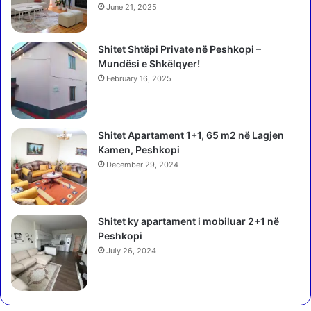
u
k
June 21, 2025
a
o
r
n
Shitet Shtëpi Private në Peshkopi –
d
i
Mundësi e Shkëlqyer!
y
q
February 16, 2025
a
n
i
Shitet Apartament 1+1, 65 m2 në Lagjen
n
Kamen, Peshkopi
,
December 29, 2024
n
d
a
l
Shitet ky apartament i mobiluar 2+1 në
o
Peshkopi
h
July 26, 2024
e
t
n
g