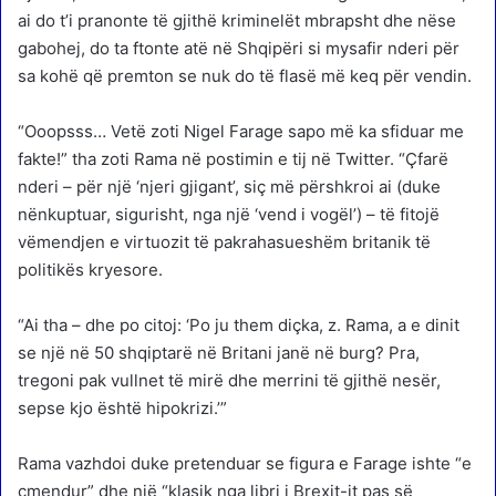
ai do t’i pranonte të gjithë kriminelët mbrapsht dhe nëse
gabohej, do ta ftonte atë në Shqipëri si mysafir nderi për
sa kohë që premton se nuk do të flasë më keq për vendin.
“Ooopsss… Vetë zoti Nigel Farage sapo më ka sfiduar me
fakte!” tha zoti Rama në postimin e tij në Twitter. “Çfarë
nderi – për një ‘njeri gjigant’, siç më përshkroi ai (duke
nënkuptuar, sigurisht, nga një ‘vend i vogël’) – të fitojë
vëmendjen e virtuozit të pakrahasueshëm britanik të
politikës kryesore.
“Ai tha – dhe po citoj: ‘Po ju them diçka, z. Rama, a e dinit
se një në 50 shqiptarë në Britani janë në burg? Pra,
tregoni pak vullnet të mirë dhe merrini të gjithë nesër,
sepse kjo është hipokrizi.’”
Rama vazhdoi duke pretenduar se figura e Farage ishte “e
çmendur” dhe një “klasik nga libri i Brexit-it pas së