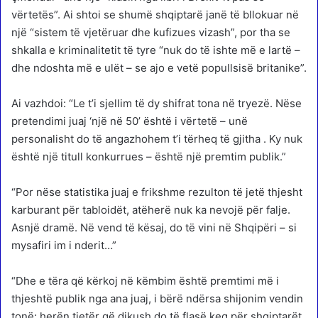
vërtetës”. Ai shtoi se shumë shqiptarë janë të bllokuar në
një “sistem të vjetëruar dhe kufizues vizash”, por tha se
shkalla e kriminalitetit të tyre “nuk do të ishte më e lartë –
dhe ndoshta më e ulët – se ajo e vetë popullsisë britanike”.
Ai vazhdoi: “Le t’i sjellim të dy shifrat tona në tryezë. Nëse
pretendimi juaj ‘një në 50’ është i vërtetë – unë
personalisht do të angazhohem t’i tërheq të gjitha . Ky nuk
është një titull konkurrues – është një premtim publik.”
“Por nëse statistika juaj e frikshme rezulton të jetë thjesht
karburant për tabloidët, atëherë nuk ka nevojë për falje.
Asnjë dramë. Në vend të kësaj, do të vini në Shqipëri – si
mysafiri im i nderit…”
“Dhe e tëra që kërkoj në këmbim është premtimi më i
thjeshtë publik nga ana juaj, i bërë ndërsa shijonim vendin
tonë: herën tjetër që dikush do të flasë keq për shqiptarët,