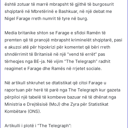
është zotuar të marrë mbrapsht të gjithë të burgosurit
shqiptarë në Mbretërinë e Bashkuar, në një debat me
Nigel Farage rreth numrit të tyre në burg.
Media britanike shton se Farage e sfidoi Ramën të
premten që të pranojë mbrapsht kriminelët shqiptarë, pasi
e akuzoi atë për hipokrizi për komentet që bëri rreth
shndërrimit të Britanisë në një “vend të errët” pas
tërheqjes nga BE-ja. Në vijim “The Telegraph” radhit
reagimet e Farage dhe Ramës në rrjetet sociale.
Në artikull shkruhet se dtatistikat që citoi Farage u
raportuan për herë të parë nga The Telegraph kur gazeta
përpiloi një tabelë të kombeve bazuar në të dhënat nga
Ministria e Drejtësisë (MoJ) dhe Zyra për Statistikat
Kombëtare (ONS).
Artikulli i plotë i “The Telegraph”: