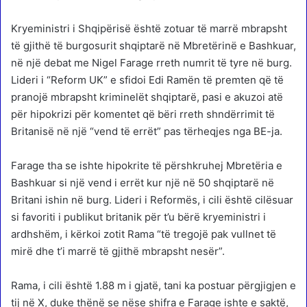
Kryeministri i Shqipërisë është zotuar të marrë mbrapsht
të gjithë të burgosurit shqiptarë në Mbretërinë e Bashkuar,
në një debat me Nigel Farage rreth numrit të tyre në burg.
Lideri i “Reform UK” e sfidoi Edi Ramën të premten që të
pranojë mbrapsht kriminelët shqiptarë, pasi e akuzoi atë
për hipokrizi për komentet që bëri rreth shndërrimit të
Britanisë në një “vend të errët” pas tërheqjes nga BE-ja.
Farage tha se ishte hipokrite të përshkruhej Mbretëria e
Bashkuar si një vend i errët kur një në 50 shqiptarë në
Britani ishin në burg. Lideri i Reformës, i cili është cilësuar
si favoriti i publikut britanik për t’u bërë kryeministri i
ardhshëm, i kërkoi zotit Rama “të tregojë pak vullnet të
mirë dhe t’i marrë të gjithë mbrapsht nesër”.
Rama, i cili është 1.88 m i gjatë, tani ka postuar përgjigjen e
tij në X, duke thënë se nëse shifra e Farage ishte e saktë,