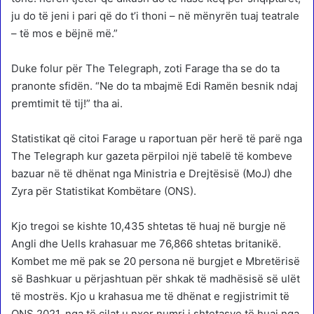
ju do të jeni i pari që do t’i thoni – në mënyrën tuaj teatrale
– të mos e bëjnë më.”
Duke folur për The Telegraph, zoti Farage tha se do ta
pranonte sfidën. “Ne do ta mbajmë Edi Ramën besnik ndaj
premtimit të tij!” tha ai.
Statistikat që citoi Farage u raportuan për herë të parë nga
The Telegraph kur gazeta përpiloi një tabelë të kombeve
bazuar në të dhënat nga Ministria e Drejtësisë (MoJ) dhe
Zyra për Statistikat Kombëtare (ONS).
Kjo tregoi se kishte 10,435 shtetas të huaj në burgje në
Angli dhe Uells krahasuar me 76,866 shtetas britanikë.
Kombet me më pak se 20 persona në burgjet e Mbretërisë
së Bashkuar u përjashtuan për shkak të madhësisë së ulët
të mostrës. Kjo u krahasua me të dhënat e regjistrimit të
ONS 2021, nga të cilat u nxor numri i shtetasve të huaj nga