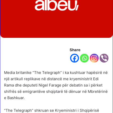
Share
Media britanike “The Telegraph” i ka kushtuar hapësirë në
një artikull replikave në distancë me kryeministrit Edi
Rama dhe deputeti Nigel Farage për debatin sa i përket
shifrës së emigrantëve shqiptarë të dënuar në Mbretërinë
e Bashkuar.
“The Telegraph” shkruan se Kryeministri i Shqipërisë