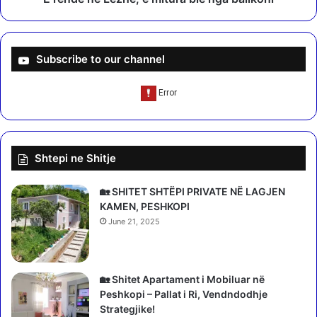
a
z
r
h
r
ë
i
,
Subscribe to our channel
t
e
n
m
ë
i
D
t
u
u
r
r
Shtepi ne Shitje
r
a
ë
b
s
i
🏡 SHITET SHTËPI PRIVATE NË LAGJEN
p
e
KAMEN, PESHKOPI
ë
n
June 21, 2025
r
g
s
a
h
b
p
🏡 Shitet Apartament i Mobiluar në
a
ë
Peshkopi – Pallat i Ri, Vendndodhje
l
t
Strategjike!
l