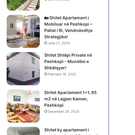
🏡 Shitet Apartament i
Mobiluar në Peshkopi –
Pallat i Ri, Vendndodhje
Strategjike!
June 21, 2025
Shitet Shtëpi Private në
Peshkopi – Mundësi e
Shkëlqyer!
February 16, 2025
Shitet Apartament 1+1, 65
m2 në Lagjen Kamen,
Peshkopi
December 29, 2024
Shitet ky apartament i