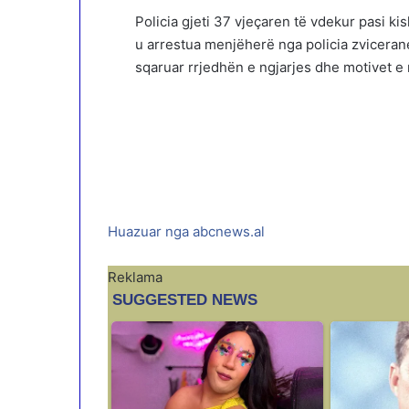
Policia gjeti 37 vjeçaren të vdekur pasi ki
u arrestua menjëherë nga policia zviceran
sqaruar rrjedhën e ngjarjes dhe motivet e
Huazuar nga abcnews.al
Reklama