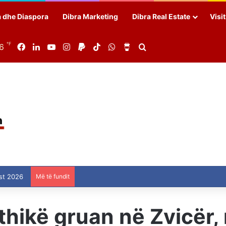
a dhe Diaspora
Dibra Marketing
Dibra Real Estate
Visi
℉
86
Facebook
LinkedIn
YouTube
Instagram
Paypal
TikTok
WhatsApp
Buy Me a Coffee
Search for
st 2026
Më të fundit
 thikë gruan në Zvicër