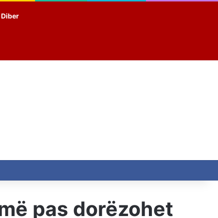
t Diber
, më pas dorëzohet