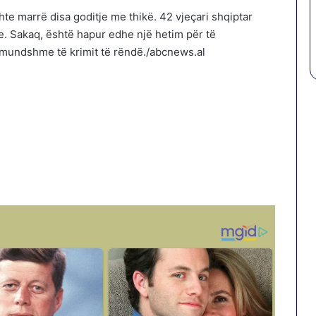
shte marrë disa goditje me thikë. 42 vjeçari shqiptar
e. Sakaq, është hapur edhe një hetim për të
 mundshme të krimit të rëndë./abcnews.al