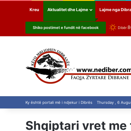
Kreu
Aktualitet dhe Lajme
Lajme nga Dibr
Shiko postimet e fundit në facebook
Dibër
Ky është portali më i ndjekur i Dibrës
Thursday , 6 Augu
Shqiptari vret me