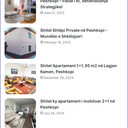
P
Peshkopi – Pallat i Ri, Vendndodhje
g
r
Strategjike!
j
o
June 21, 2025
e
t
n
e
d
Shitet Shtëpi Private në Peshkopi –
s
e
Mundësi e Shkëlqyer!
t
t
a
February 16, 2025
p
e
a
d
s
j
Shitet Apartament 1+1, 65 m2 në Lagjen
h
e
Kamen, Peshkopi
e
s
n
December 29, 2024
h
j
m
a
e
j
s
Shitet ky apartament i mobiluar 2+1 në
e
h
Peshkopi
t
t
July 26, 2024
e
o
i
p