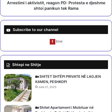
”
i
Arrestimi i aktivistit, reagon PD: Protesta e djeshme
,
a
shtoi panikun tek Rama
5
k
0
t
-
i
v
v
Subscribe to our channel
j
i
e
s
ç
t
a
i
r
t
i
,
Shtepi ne Shitje
n
r
ë
e
P
a
🏡 SHITET SHTËPI PRIVATE NË LAGJEN
o
g
KAMEN, PESHKOPI
g
o
June 21, 2025
r
n
a
P
d
D
e
:
🏡 Shitet Apartament i Mobiluar në
c