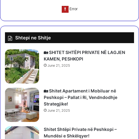
s
l
h
i
m
c
e
i
,
a
Shtepi ne Shitje
d
K
y
u
g
f
🏡 SHITET SHTËPI PRIVATE NË LAGJEN
o
i
KAMEN, PESHKOPI
l
t
June 21, 2025
a
a
d
r
h
e
e
g
🏡 Shitet Apartament i Mobiluar në
d
j
Peshkopi – Pallat i Ri, Vendndodhje
y
e
Strategjike!
a
n
June 21, 2025
s
2
i
t
s
Shitet Shtëpi Private në Peshkopi –
u
t
Mundësi e Shkëlqyer!
r