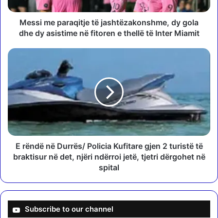
p
a
r
Messi me paraqitje të jashtëzakonshme, dy gola
a
dhe dy asistime në fitoren e thellë të Inter Miamit
q
i
E
t
r
j
ë
e
n
t
d
ë
ë
j
n
a
ë
s
D
h
u
E rëndë në Durrës/ Policia Kufitare gjen 2 turistë të
t
r
braktisur në det, njëri ndërroi jetë, tjetri dërgohet në
ë
r
spital
z
ë
a
s
k
/
o
P
Subscribe to our channel
n
o