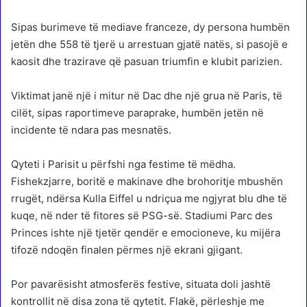
Sipas burimeve të mediave franceze, dy persona humbën
jetën dhe 558 të tjerë u arrestuan gjatë natës, si pasojë e
kaosit dhe trazirave që pasuan triumfin e klubit parizien.
Viktimat janë një i mitur në Dac dhe një grua në Paris, të
cilët, sipas raportimeve paraprake, humbën jetën në
incidente të ndara pas mesnatës.
Qyteti i Parisit u përfshi nga festime të mëdha.
Fishekzjarre, boritë e makinave dhe brohoritje mbushën
rrugët, ndërsa Kulla Eiffel u ndriçua me ngjyrat blu dhe të
kuqe, në nder të fitores së PSG-së. Stadiumi Parc des
Princes ishte një tjetër qendër e emocioneve, ku mijëra
tifozë ndoqën finalen përmes një ekrani gjigant.
Por pavarësisht atmosferës festive, situata doli jashtë
kontrollit në disa zona të qytetit. Flakë, përleshje me