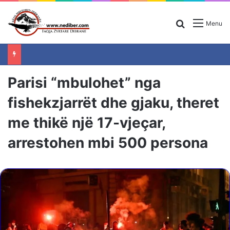
Search for
Menu
Parisi “mbulohet” nga
fishekzjarrët dhe gjaku, theret
me thikë një 17-vjeçar,
arrestohen mbi 500 persona