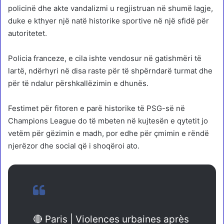
policinë dhe akte vandalizmi u regjistruan në shumë lagje,
duke e kthyer një natë historike sportive në një sfidë për
autoritetet.
Policia franceze, e cila ishte vendosur në gatishmëri të
lartë, ndërhyri në disa raste për të shpërndarë turmat dhe
për të ndalur përshkallëzimin e dhunës.
Festimet për fitoren e parë historike të PSG-së në
Champions League do të mbeten në kujtesën e qytetit jo
vetëm për gëzimin e madh, por edhe për çmimin e rëndë
njerëzor dhe social që i shoqëroi ato.
🔴 Paris | Violences urbaines après