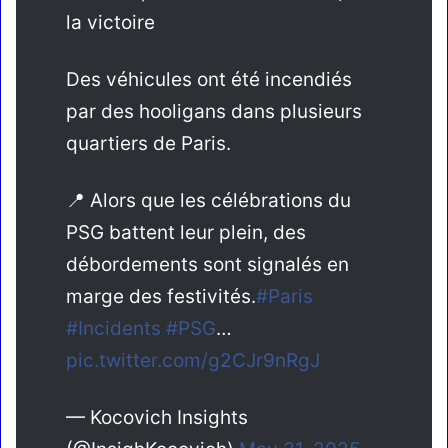
la victoire
Des véhicules ont été incendiés
par des hooligans dans plusieurs
quartiers de Paris.
📍 Alors que les célébrations du
PSG battent leur plein, des
débordements sont signalés en
marge des festivités.
#Paris
#Incidents
#PSG
…
pic.twitter.com/g2CJr9nRgJ
— Kocovich Insights