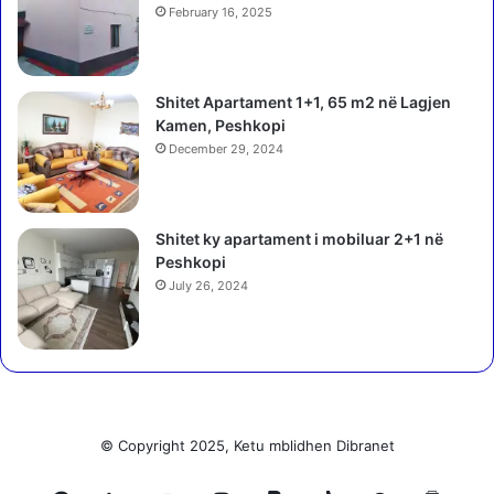
i
i
February 16, 2025
m
s
e
t
n
ë
Shitet Apartament 1+1, 65 m2 në Lagjen
ë
t
Kamen, Peshkopi
f
ë
i
December 29, 2024
b
t
r
o
a
r
k
Shitet ky apartament i mobiluar 2+1 në
e
t
Peshkopi
n
i
July 26, 2024
e
s
t
u
h
r
e
n
l
ë
l
d
ë
e
© Copyright 2025, Ketu mblidhen Dibranet
t
t
ë
,