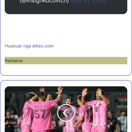
(@InsighKocovich)
May 31, 2025
Huazuar nga albeu.com
Reklama
M
e
s
s
i
m
e