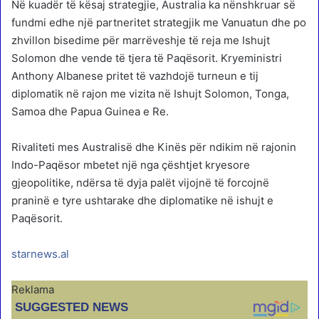
Në kuadër të kësaj strategjie, Australia ka nënshkruar së
fundmi edhe një partneritet strategjik me Vanuatun dhe po
zhvillon bisedime për marrëveshje të reja me Ishujt
Solomon dhe vende të tjera të Paqësorit. Kryeministri
Anthony Albanese pritet të vazhdojë turneun e tij
diplomatik në rajon me vizita në Ishujt Solomon, Tonga,
Samoa dhe Papua Guinea e Re.
Rivaliteti mes Australisë dhe Kinës për ndikim në rajonin
Indo-Paqësor mbetet një nga çështjet kryesore
gjeopolitike, ndërsa të dyja palët vijojnë të forcojnë
praninë e tyre ushtarake dhe diplomatike në ishujt e
Paqësorit.
starnews.al
Reklama