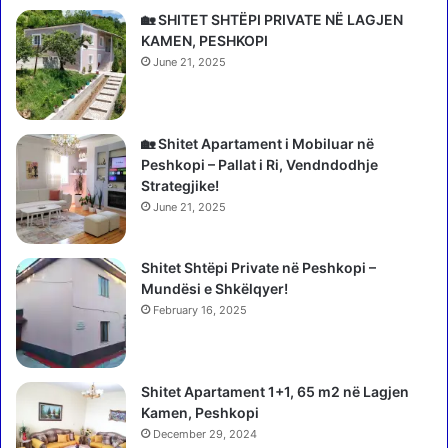
n
r
🏡 SHITET SHTËPI PRIVATE NË LAGJEN
t
u
KAMEN, PESHKOPI
e
p
June 21, 2025
l
i
i
B
g
A
j
L
🏡 Shitet Apartament i Mobiluar në
e
F
Peshkopi – Pallat i Ri, Vendndodhje
n
I
Strategjike!
c
N
June 21, 2025
ë
c
s
e
A
Shitet Shtëpi Private në Peshkopi –
r
r
Mundësi e Shkëlqyer!
t
t
i
February 16, 2025
i
f
f
i
i
k
Shitet Apartament 1+1, 65 m2 në Lagjen
c
o
Kamen, Peshkopi
i
h
a
December 29, 2024
e