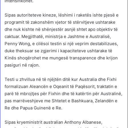
intensifikohet.
Sipas autoriteteve kineze, lëshimi i raketës ishte pjesë e
programit të zakonshëm vjetor të stërvitjeve ushtarake
dhe nuk kishte në shënjestër asnjë shtet apo objektiv të
caktuar. Megjithatë, ministrja e Jashtme e Australisë,
Penny Wong, e cilësoi testin si një veprim destabilizues,
duke theksuar se zgjerimi i kapaciteteve ushtarake të
Kinës shoqërohet me mungesë transparence dhe krijon
pasiguri në rajon.
Testi u zhvillua në të njëjtën ditë kur Australia dhe Fixhi
formalizuan Aleancën e Oqeanit të Paqësorit, traktatin e
parë të mbrojtjes për Fixhin dhe të katërtin për Australinë,
pas marrëveshjeve me Shtetet e Bashkuara, Zelandën e
Re dhe Papua Guinenë e Re.
Sipas kryeministrit australian Anthony Albanese,