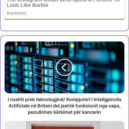
I
n
x
e
h
t
i
p
r
e
I nxehti prek teknologjinë/ Kompjuteri i Inteligjencës
k
Artificiale në Britani del jashtë funksionit nga vapa,
t
pezullohen kërkimet për kancerin
e
k
T
n