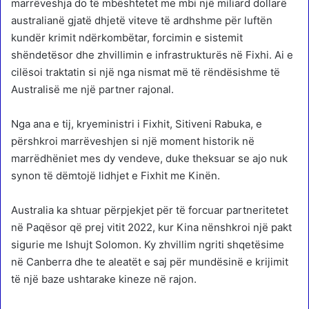
marrëveshja do të mbështetet me mbi një miliard dollarë
australianë gjatë dhjetë viteve të ardhshme për luftën
kundër krimit ndërkombëtar, forcimin e sistemit
shëndetësor dhe zhvillimin e infrastrukturës në Fixhi. Ai e
cilësoi traktatin si një nga nismat më të rëndësishme të
Australisë me një partner rajonal.
Nga ana e tij, kryeministri i Fixhit, Sitiveni Rabuka, e
përshkroi marrëveshjen si një moment historik në
marrëdhëniet mes dy vendeve, duke theksuar se ajo nuk
synon të dëmtojë lidhjet e Fixhit me Kinën.
Australia ka shtuar përpjekjet për të forcuar partneritetet
në Paqësor që prej vitit 2022, kur Kina nënshkroi një pakt
sigurie me Ishujt Solomon. Ky zhvillim ngriti shqetësime
në Canberra dhe te aleatët e saj për mundësinë e krijimit
të një baze ushtarake kineze në rajon.