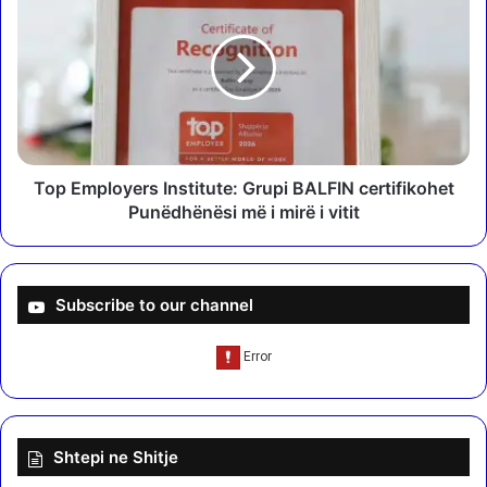
o
o
p
l
E
o
m
g
p
j
l
i
o
n
y
ë
e
Top Employers Institute: Grupi BALFIN certifikohet
/
r
Punëdhënësi më i mirë i vitit
K
s
o
I
m
n
p
s
Subscribe to our channel
j
t
u
i
t
t
e
u
r
t
i
e
Shtepi ne Shitje
i
:
I
G