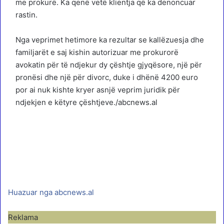
me prokurë. Ka qenë vetë klientja që ka denoncuar
rastin.
Nga veprimet hetimore ka rezultar se kallëzuesja dhe
familjarët e saj kishin autorizuar me prokurorë
avokatin për të ndjekur dy çështje gjyqësore, një për
pronësi dhe një për divorc, duke i dhënë 4200 euro
por ai nuk kishte kryer asnjë veprim juridik për
ndjekjen e këtyre çështjeve./abcnews.al
Huazuar nga abcnews.al
Reklama