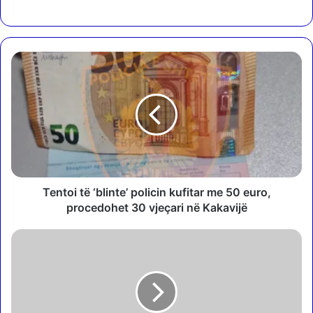
T
e
n
t
o
i
t
ë
‘
b
Tentoi të ‘blinte’ policin kufitar me 50 euro,
l
procedohet 30 vjeçari në Kakavijë
i
n
M
t
ë
e
s
’
h
p
u
o
m