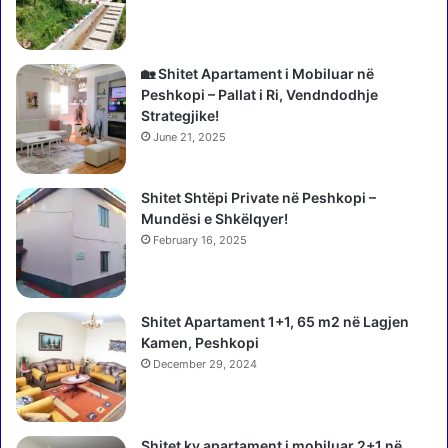
p
i
r
m
o
n
c
a
🏡 Shitet Apartament i Mobiluar në
e
z
Peshkopi – Pallat i Ri, Vendndodhje
d
i
Strategjike!
o
s
June 21, 2025
h
t
e
ë
t
Shitet Shtëpi Private në Peshkopi –
t
3
Mundësi e Shkëlqyer!
s
0
h
February 16, 2025
v
q
j
i
e
p
Shitet Apartament 1+1, 65 m2 në Lagjen
ç
t
Kamen, Peshkopi
a
a
r
December 29, 2024
r
i
ë
n
r
ë
r
Shitet ky apartament i mobiluar 2+1 në
K