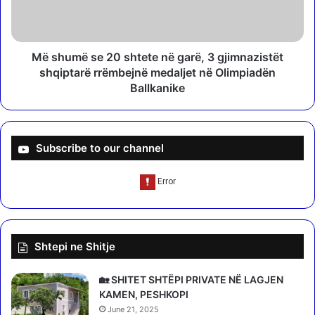
l
ë
i
s
c
e
i
2
Më shumë se 20 shtete në garë, 3 gjimnazistët
n
0
shqiptarë rrëmbejnë medaljet në Olimpiadën
k
s
Ballkanike
u
h
f
t
i
e
t
t
Subscribe to our channel
a
e
r
n
m
ë
e
g
5
a
0
r
Shtepi ne Shitje
e
ë
u
,
r
3
🏡 SHITET SHTËPI PRIVATE NË LAGJEN
o
g
KAMEN, PESHKOPI
,
j
June 21, 2025