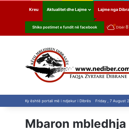
Kreu
Aktualitet dhe Lajme
Lajme nga Dibr
8
Shiko postimet e fundit në facebook
Dibër
Ky është portali më i ndjekur i Dibrës
Friday , 7 August 
Mbaron mbledhja e