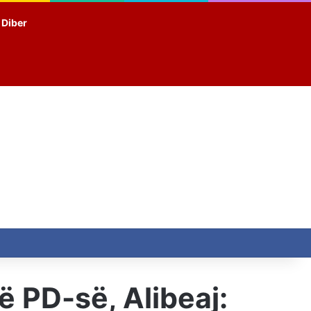
t Diber
 PD-së, Alibeaj: