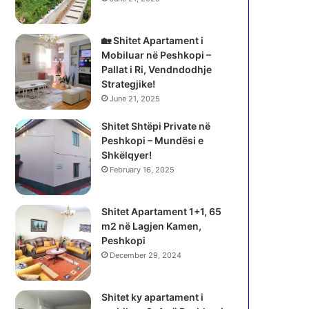
🏡 Shitet Apartament i
Mobiluar në Peshkopi –
Pallat i Ri, Vendndodhje
Strategjike!
June 21, 2025
Shitet Shtëpi Private në
Peshkopi – Mundësi e
Shkëlqyer!
February 16, 2025
Shitet Apartament 1+1, 65
m2 në Lagjen Kamen,
Peshkopi
December 29, 2024
Shitet ky apartament i