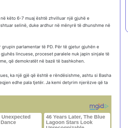
, në këto 6-7 muaj është zhvilluar një gjuhë e
ushtuar selinë, duke ardhur në mënyrë të dhunshme në
ar grupin parlamentar të PD. Për të gjetur gjuhën e
gjuhës lincuese, proceset paralele nuk japin sinjale të
hme, që demokratët në bazë të bashkohen.
itues, ka një gjë që është e rëndësishme, ashtu si Basha
eqjen edhe pala tjetër. Ja kemi detyrim njerëzve që ta