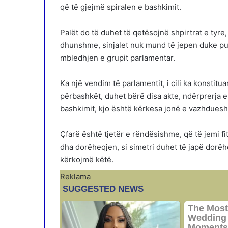
që të gjejmë spiralen e bashkimit.
Palët do të duhet të qetësojnë shpirtrat e tyre
dhunshme, sinjalet nuk mund të jepen duke p
mbledhjen e grupit parlamentar.
Ka një vendim të parlamentit, i cili ka konstitu
përbashkët, duhet bërë disa akte, ndërprerja e 
bashkimit, kjo është kërkesa jonë e vazhdues
Çfarë është tjetër e rëndësishme, që të jemi f
dha dorëheqjen, si simetri duhet të japë dorëh
kërkojmë këtë.
Reklama