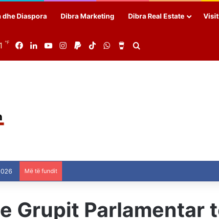
a dhe Diaspora
Dibra Marketing
Dibra Real Estate
Visi
℉
1
Facebook
LinkedIn
YouTube
Instagram
Paypal
TikTok
WhatsApp
Buy Me a Coffee
Search for
2026
Më të fundit
 Grupit Parlamentar të