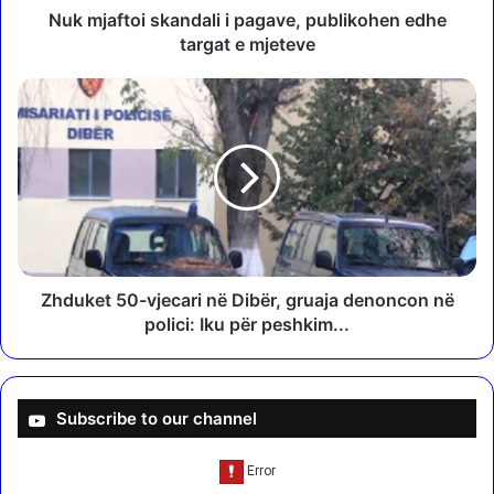
i
Nuk mjaftoi skandali i pagave, publikohen edhe
s
targat e mjeteve
k
a
Z
n
h
d
d
a
u
l
k
i
e
i
t
p
5
a
0
g
-
Zhduket 50-vjecari në Dibër, gruaja denoncon në
a
v
polici: Iku për peshkim...
v
j
e
e
,
c
p
a
Subscribe to our channel
u
r
b
i
l
n