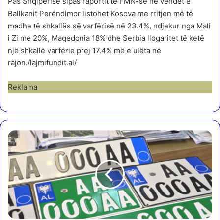
Pas Shqipërisë sipas raportit të FMN-së në vendet e
Ballkanit Perëndimor listohet Kosova me rritjen më të
madhe të shkallës së varfërisë në 23.4%, ndjekur nga Mali
i Zi me 20%, Maqedonia 18% dhe Serbia llogaritet të ketë
një shkallë varfërie prej 17.4% më e ulëta në
rajon./lajmifundit.al/
Reklama
N
u
k
m
j
a
f
t
o