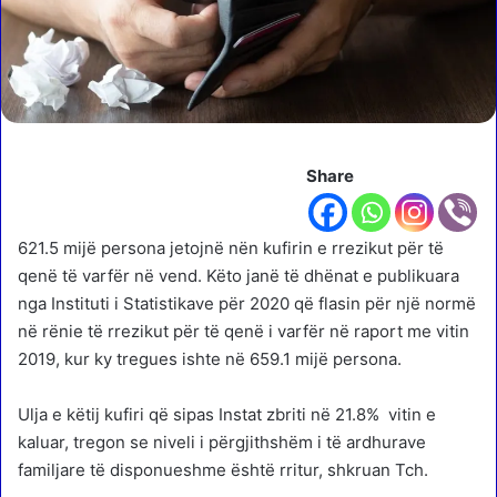
Share
621.5 mijë persona jetojnë nën kufirin e rrezikut për të
qenë të varfër në vend. Këto janë të dhënat e publikuara
nga Instituti i Statistikave për 2020 që flasin për një normë
në rënie të rrezikut për të qenë i varfër në raport me vitin
2019, kur ky tregues ishte në 659.1 mijë persona.
Ulja e këtij kufiri që sipas Instat zbriti në 21.8% vitin e
kaluar, tregon se niveli i përgjithshëm i të ardhurave
familjare të disponueshme është rritur, shkruan Tch.