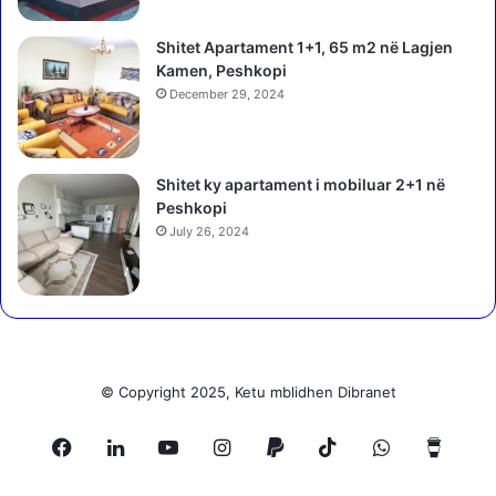
e
n
v
ë
Shitet Apartament 1+1, 65 m2 në Lagjen
e
p
Kamen, Peshkopi
o
December 29, 2024
l
i
c
i
Shitet ky apartament i mobiluar 2+1 në
:
Peshkopi
I
July 26, 2024
k
u
p
ë
r
p
e
© Copyright 2025, Ketu mblidhen Dibranet
s
h
Facebook
LinkedIn
YouTube
Instagram
Paypal
TikTok
WhatsApp
Buy
k
i
m