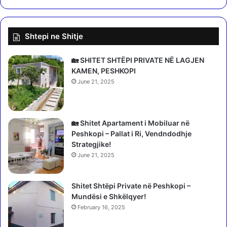
i
ë
k
D
o
i
Shtepi ne Shitje
h
b
e
ë
n
r
🏡 SHITET SHTËPI PRIVATE NË LAGJEN
e
,
KAMEN, PESHKOPI
d
g
June 21, 2025
h
r
e
u
t
a
a
j
🏡 Shitet Apartament i Mobiluar në
r
a
Peshkopi – Pallat i Ri, Vendndodhje
g
d
Strategjike!
a
e
June 21, 2025
t
n
e
o
m
Shitet Shtëpi Private në Peshkopi –
n
j
Mundësi e Shkëlqyer!
c
e
o
February 16, 2025
t
n