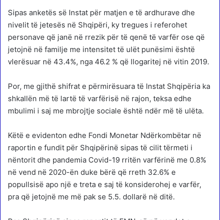
Sipas anketës së Instat për matjen e të ardhurave dhe
nivelit të jetesës në Shqipëri, ky tregues i referohet
personave që janë në rrezik për të qenë të varfër ose që
jetojnë në familje me intensitet të ulët punësimi është
vlerësuar në 43.4%, nga 46.2 % që llogaritej në vitin 2019.
Por, me gjithë shifrat e përmirësuara të Instat Shqipëria ka
shkallën më të lartë të varfërisë në rajon, teksa edhe
mbulimi i saj me mbrojtje sociale është ndër më të ulëta.
Këtë e evidenton edhe Fondi Monetar Ndërkombëtar në
raportin e fundit për Shqipërinë sipas të cilit tërmeti i
nëntorit dhe pandemia Covid-19 rritën varfërinë me 0.8%
në vend në 2020-ën duke bërë që rreth 32.6% e
popullsisë apo një e treta e saj të konsiderohej e varfër,
pra që jetojnë me më pak se 5.5. dollarë në ditë.