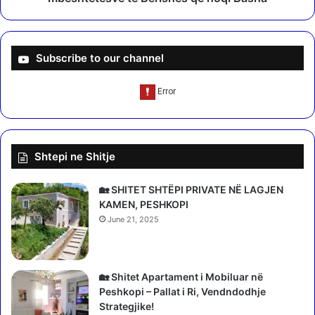
q
m
i
e
z
s
ë
h
Subscribe to our channel
s
n
d
ë
h
P
e
D
D
,
i
l
Shtepi ne Shitje
b
i
r
s
ë
t
🏡 SHITET SHTËPI PRIVATE NË LAGJEN
s
a
KAMEN, PESHKOPI
m
June 21, 2025
e
e
m
r
🏡 Shitet Apartament i Mobiluar në
a
Peshkopi – Pallat i Ri, Vendndodhje
t
Strategjike!