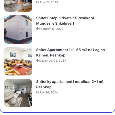
e
June 21, 2025
m
b
Shitet Shtëpi Private në Peshkopi –
ë
Mundësi e Shkëlqyer!
s
h
February 16, 2025
t
e
t
Shitet Apartament 1+1, 65 m2 në Lagjen
ë
Kamen, Peshkopi
s
December 29, 2024
v
e
t
ë
Shitet ky apartament i mobiluar 2+1 në
B
Peshkopi
e
July 26, 2024
r
i
s
h