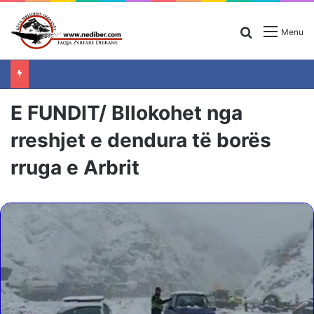
Search for
Menu
E FUNDIT/ Bllokohet nga
rreshjet e dendura të borës
rruga e Arbrit