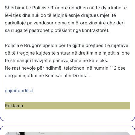
Shërbimet e Policisë Rrugore ndodhen në të dyja kahet e
lëvizjes dhe nuk do të lejojnë asnjë drejtues mjeti të
qarkullojë pa vendosur goma dimërore zinxhirë dhe deri
sa rruga të pastrohet plotësisht nga kontraktorët.
Policia e Rrugore apelon për të gjithë drejtuesit e mjeteve
që të tregojnë kujdes të shtuar në drejtimin e mjetit, si dhe
të shmangin lëvizjet e panevojshme në këtë aks.
Në rast nevoje për ndihmë, telefononi në numrin 112 ose
dërgoni njoftim në Komisariatin Dixhital.
/lajmifundit.al
Reklama
D