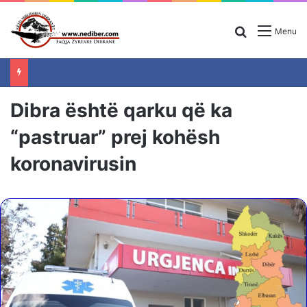
Search for
Menu
Dibra është qarku që ka
“pastruar” prej kohësh
koronavirusin