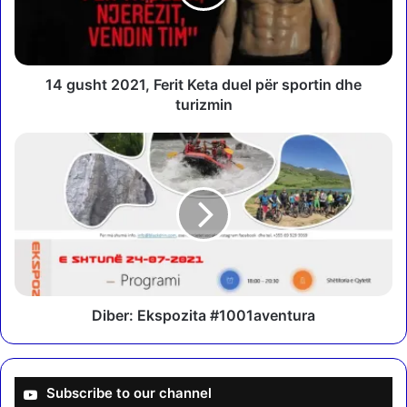
h
t
2
0
2
14 gusht 2021, Ferit Keta duel për sportin dhe
1
turizmin
,
F
D
e
i
r
b
i
e
t
r
K
:
e
E
t
k
a
s
d
p
Diber: Ekspozita #1001aventura
u
o
e
z
l
i
p
t
Subscribe to our channel
ë