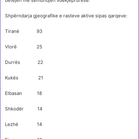
betejën me sëmundjen vdekjeprurëse.
Shpërndarja gjeografike e rasteve aktive sipas qarqeve:
Tiranë 93
Vlorë 25
Durrës 22
Kukës 21
Elbasan 18
Shkodër 14
Lezhë 14