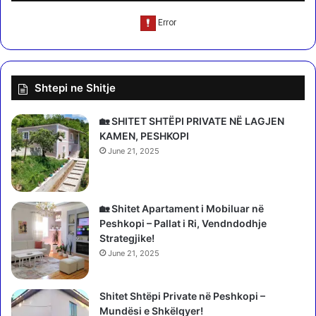
a
r
#
s
1
p
0
o
0
r
1
Shtepi ne Shitje
t
a
i
v
n
e
🏡 SHITET SHTËPI PRIVATE NË LAGJEN
d
n
KAMEN, PESHKOPI
h
t
June 21, 2025
e
u
t
r
u
a
r
🏡 Shitet Apartament i Mobiluar në
i
Peshkopi – Pallat i Ri, Vendndodhje
z
Strategjike!
m
June 21, 2025
i
n
Shitet Shtëpi Private në Peshkopi –
Mundësi e Shkëlqyer!