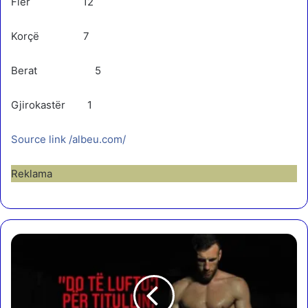
Fier 12
Korçë 7
Berat 5
Gjirokastër 1
Source link /albeu.com/
Reklama
1
4
g
u
s