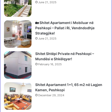
a
a
June 21, 2025
s
r
h
i
k
s
i
h
🏡 Shitet Apartament i Mobiluar në
t
t
Peshkopi – Pallat i Ri, Vendndodhje
ë
p
Strategjike!
v
a
June 21, 2025
e
t
n
e
d
Shitet Shtëpi Private në Peshkopi –
n
i
Mundësi e Shkëlqyer!
t
t
a
February 16, 2025
,
t
k
s
u
h
Shitet Apartament 1+1, 65 m2 në Lagjen
s
q
Kamen, Peshkopi
h
i
t
December 29, 2024
p
e
t
t
a
d
r