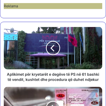
Reklama
A
p
l
i
k
i
m
e
t
p
Aplikimet për kryetarët e degëve të PS në 61 bashki
ë
të vendit, kushtet dhe procedura që duhet ndjekur
r
k
J
r
a
y
d
e
h