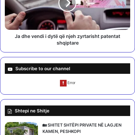
t
e
a
v
r
e
ë
n
t
d
e
i
Ja dhe vendi i dytë që njeh zyrtarisht patentat
d
i
shqiptare
e
d
g
y
ë
t
v
ë
Subscribe to our channel
e
q
t
ë
ë
n
P
j
S
e
n
h
Shtepi ne Shitje
ë
z
6
y
1
r
🏡 SHITET SHTËPI PRIVATE NË LAGJEN
b
t
KAMEN, PESHKOPI