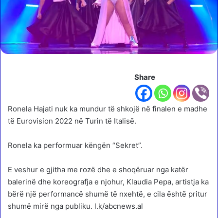
Share
Ronela Hajati nuk ka mundur të shkojë në finalen e madhe
të Eurovision 2022 në Turin të Italisë.
Ronela ka performuar këngën “Sekret”.
E veshur e gjitha me rozë dhe e shoqëruar nga katër
balerinë dhe koreografja e njohur, Klaudia Pepa, artistja ka
bërë një performancë shumë të nxehtë, e cila është pritur
shumë mirë nga publiku. l.k/abcnews.al