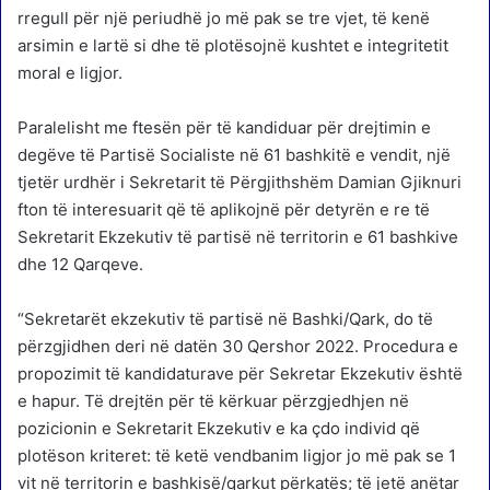
rregull për një periudhë jo më pak se tre vjet, të kenë
arsimin e lartë si dhe të plotësojnë kushtet e integritetit
moral e ligjor.
Paralelisht me ftesën për të kandiduar për drejtimin e
degëve të Partisë Socialiste në 61 bashkitë e vendit, një
tjetër urdhër i Sekretarit të Përgjithshëm Damian Gjiknuri
fton të interesuarit që të aplikojnë për detyrën e re të
Sekretarit Ekzekutiv të partisë në territorin e 61 bashkive
dhe 12 Qarqeve.
“Sekretarët ekzekutiv të partisë në Bashki/Qark, do të
përzgjidhen deri në datën 30 Qershor 2022. Procedura e
propozimit të kandidaturave për Sekretar Ekzekutiv është
e hapur. Të drejtën për të kërkuar përzgjedhjen në
pozicionin e Sekretarit Ekzekutiv e ka çdo individ që
plotëson kriteret: të ketë vendbanim ligjor jo më pak se 1
vit në territorin e bashkisë/qarkut përkatës; të jetë anëtar