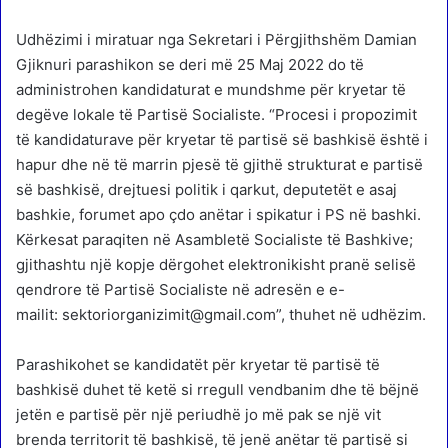
Udhëzimi i miratuar nga Sekretari i Përgjithshëm Damian
Gjiknuri parashikon se deri më 25 Maj 2022 do të
administrohen kandidaturat e mundshme për kryetar të
degëve lokale të Partisë Socialiste. “Procesi i propozimit
të kandidaturave për kryetar të partisë së bashkisë është i
hapur dhe në të marrin pjesë të gjithë strukturat e partisë
së bashkisë, drejtuesi politik i qarkut, deputetët e asaj
bashkie, forumet apo çdo anëtar i spikatur i PS në bashki.
Kërkesat paraqiten në Asambletë Socialiste të Bashkive;
gjithashtu një kopje dërgohet elektronikisht pranë selisë
qendrore të Partisë Socialiste në adresën e e-
mailit: sektoriorganizimit@gmail.com”, thuhet në udhëzim.
Parashikohet se kandidatët për kryetar të partisë të
bashkisë duhet të ketë si rregull vendbanim dhe të bëjnë
jetën e partisë për një periudhë jo më pak se një vit
brenda territorit të bashkisë, të jenë anëtar të partisë si