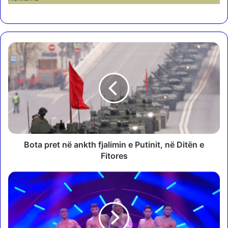
B
o
t
a
p
r
e
t
n
ë
Bota pret në ankth fjalimin e Putinit, në Ditën e
a
Fitores
n
k
D
t
ë
h
s
f
h
j
t