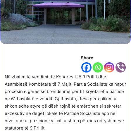
Share
Në zbatim të vendimit të Kongresit të 9 Prillit dhe
Asamblesë Kombëtare të 7 Majit, Partia Socialiste ka hapur
procesin e garës së brendshme për 61 kryetarët e partisë
në 61 bashkitë e vendit. Gjithashtu, ftesa për aplikim u
shkon edhe atyre që dëshirojnë të emërohen si sekretar
ekzekutiv në degët lokale të Partisë Socialiste apo në
nivel qarku, pozicion ky i cili u shtua përmes ndryshimeve
statutore të 9 Prillit.