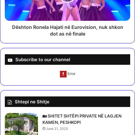
a
o
l
n
i
R
m
o
i
n
Dështon Ronela Hajati në Eurovision, nuk shkon
n
e
dot as në finale
e
l
P
a
u
H
t
a
Subscribe to our channel
i
j
n
a
i
t
t
i
,
n
n
ë
Shtepi ne Shitje
ë
E
D
u
i
r
🏡 SHITET SHTËPI PRIVATE NË LAGJEN
t
o
KAMEN, PESHKOPI
ë
v
June 21, 2025
n
i