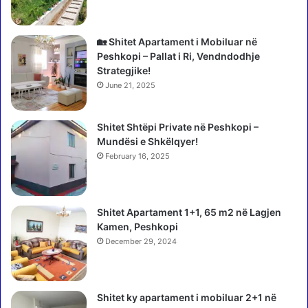
e
s
F
i
i
o
🏡 Shitet Apartament i Mobiluar në
t
n
Peshkopi – Pallat i Ri, Vendndodhje
o
,
Strategjike!
r
n
June 21, 2025
e
u
s
k
Shitet Shtëpi Private në Peshkopi –
s
Mundësi e Shkëlqyer!
h
k
February 16, 2025
o
n
d
Shitet Apartament 1+1, 65 m2 në Lagjen
o
Kamen, Peshkopi
t
December 29, 2024
a
s
n
ë
Shitet ky apartament i mobiluar 2+1 në
f