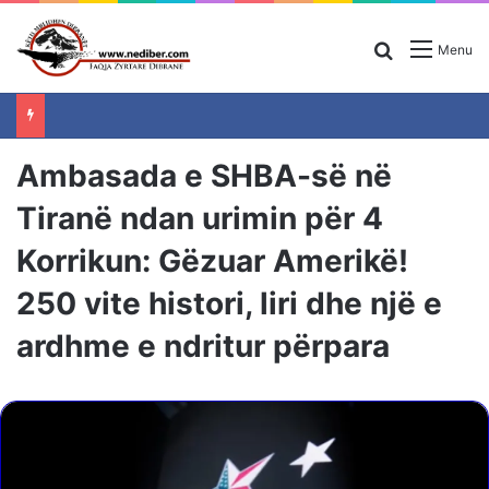
Search for
Menu
Ambasada e SHBA-së në
Tiranë ndan urimin për 4
Korrikun: Gëzuar Amerikë!
250 vite histori, liri dhe një e
ardhme e ndritur përpara