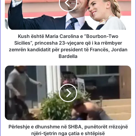
ë
s
h
t
ë
M
Kush është Maria Carolina e “Bourbon-Two
a
Sicilies”, princesha 23-vjeçare që i ka rrëmbyer
r
zemrën kandidatit për president të Francës, Jordan
i
Bardella
a
C
P
a
ë
r
r
o
l
l
e
i
s
n
h
a
j
e
e
“
e
Përleshje e dhunshme në SHBA, punëtorët rrëzojnë
B
d
njëri-tjetrin nga çatia e shtëpisë