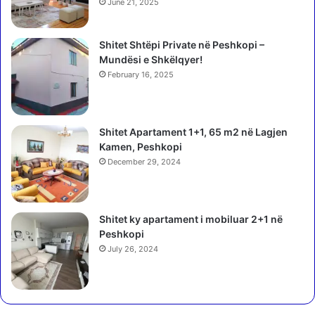
ë
June 21, 2025
i
t
n
r
c
Shitet Shtëpi Private në Peshkopi –
r
e
Mundësi e Shkëlqyer!
ë
s
z
February 16, 2025
h
o
a
j
2
n
3
Shitet Apartament 1+1, 65 m2 në Lagjen
ë
-
Kamen, Peshkopi
n
v
December 29, 2024
j
j
ë
e
r
ç
i
Shitet ky apartament i mobiluar 2+1 në
a
-
Peshkopi
r
t
e
July 26, 2024
j
q
e
ë
t
i
r
k
i