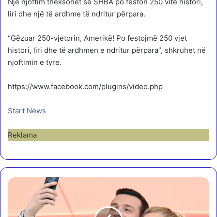
Një njoftim theksohet se SHBA po feston 250 vite histori,
liri dhe një të ardhme të ndritur përpara.
“Gëzuar 250-vjetorin, Amerikë! Po festojmë 250 vjet
histori, liri dhe të ardhmen e ndritur përpara”, shkruhet në
njoftimin e tyre.
https://www.facebook.com/plugins/video.php
Start News
Reklama
K
u
s
h