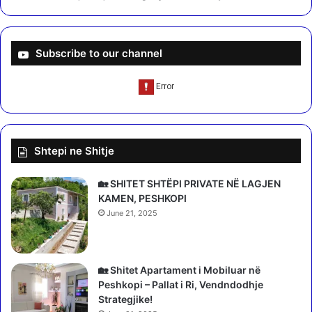
o
h
u
u
r
n
b
s
Subscribe to our channel
o
h
n
m
-
e
T
n
w
ë
o
S
S
Shtepi ne Shitje
H
i
B
c
A
🏡 SHITET SHTËPI PRIVATE NË LAGJEN
i
,
KAMEN, PESHKOPI
l
p
June 21, 2025
i
u
e
n
s
ë
”
t
🏡 Shitet Apartament i Mobiluar në
,
o
Peshkopi – Pallat i Ri, Vendndodhje
p
r
Strategjike!
r