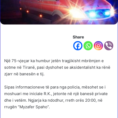
Share
Një 75-vjeçar ka humbur jetën tragjikisht mbrëmjen e
sotme në Tiranë, pasi dyshohet se aksidentalisht ka rënë
zjarr në banesën e tij.
Sipas informacioneve të para nga policia, mësohet se i
moshuari me iniciale R.K., jetonte në një banesë private
dhe i vetëm. Ngjarja ka ndodhur, rreth orës 20:00, në
rrugën “Myzafer Spaho”.