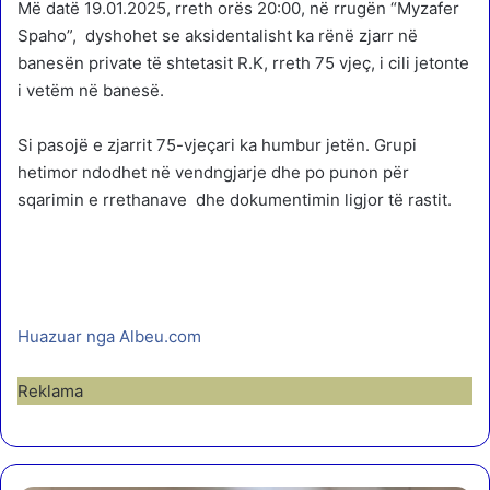
Më datë 19.01.2025, rreth orës 20:00, në rrugën “Myzafer
Spaho”, dyshohet se aksidentalisht ka rënë zjarr në
banesën private të shtetasit R.K, rreth 75 vjeç, i cili jetonte
i vetëm në banesë.
Si pasojë e zjarrit 75-vjeçari ka humbur jetën. Grupi
hetimor ndodhet në vendngjarje dhe po punon për
sqarimin e rrethanave dhe dokumentimin ligjor të rastit.
Huazuar nga Albeu.com
Reklama