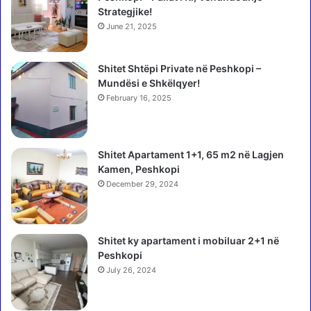
a
6
Strategjike!
n
m
June 21, 2025
ë
i
l
Shitet Shtëpi Private në Peshkopi –
i
Mundësi e Shkëlqyer!
o
n
February 16, 2025
ë
U
S
Shitet Apartament 1+1, 65 m2 në Lagjen
D
Kamen, Peshkopi
p
December 29, 2024
ë
r
s
t
Shitet ky apartament i mobiluar 2+1 në
u
Peshkopi
d
July 26, 2024
i
m
e