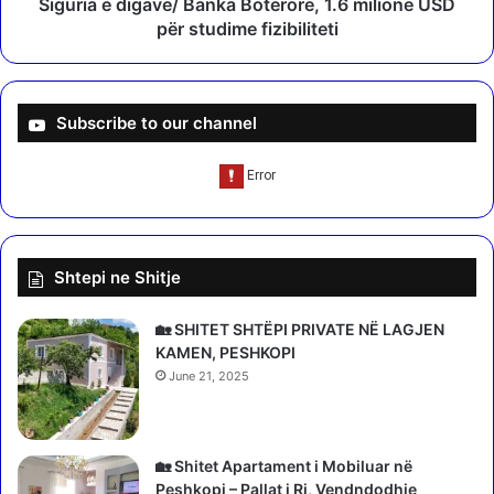
i
Siguria e digave/ Banka Botërore, 1.6 milionë USD
g
g
për studime fizibiliteti
ë
a
s
v
n
e
u
/
Subscribe to our channel
m
B
ë
a
r
n
4
k
t
a
ë
B
Shtepi ne Shitje
P
o
D
t
-
ë
🏡 SHITET SHTËPI PRIVATE NË LAGJEN
s
r
KAMEN, PESHKOPI
ë
o
June 21, 2025
n
r
ë
e
T
,
i
1
🏡 Shitet Apartament i Mobiluar në
r
.
Peshkopi – Pallat i Ri, Vendndodhje