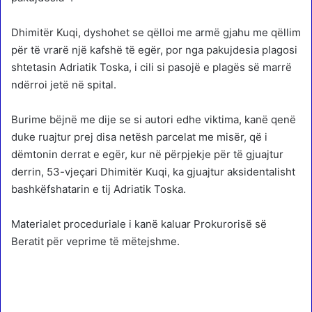
Dhimitër Kuqi, dyshohet se qëlloi me armë gjahu me qëllim
për të vrarë një kafshë të egër, por nga pakujdesia plagosi
shtetasin Adriatik Toska, i cili si pasojë e plagës së marrë
ndërroi jetë në spital.
Burime bëjnë me dije se si autori edhe viktima, kanë qenë
duke ruajtur prej disa netësh parcelat me misër, që i
dëmtonin derrat e egër, kur në përpjekje për të gjuajtur
derrin, 53-vjeçari Dhimitër Kuqi, ka gjuajtur aksidentalisht
bashkëfshatarin e tij Adriatik Toska.
Materialet proceduriale i kanë kaluar Prokurorisë së
Beratit për veprime të mëtejshme.