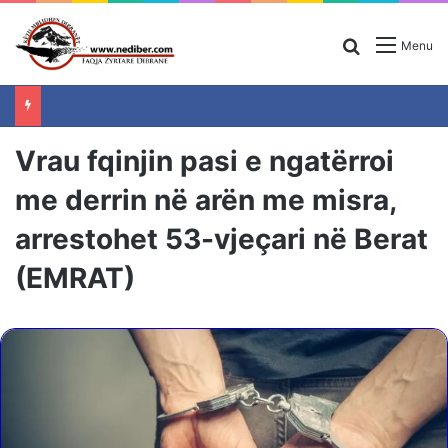
Search for
Menu
Vrau fqinjin pasi e ngatërroi
me derrin në arën me misra,
arrestohet 53-vjeçari në Berat
(EMRAT)