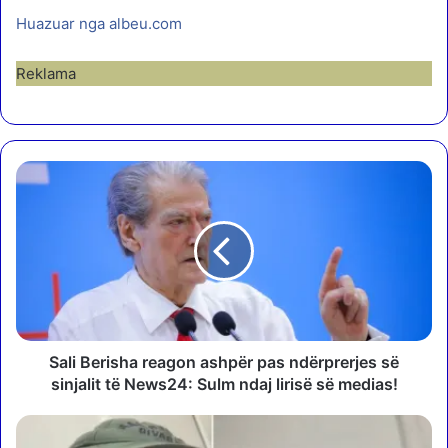
Huazuar nga albeu.com
Reklama
S
a
l
i
B
e
r
i
s
h
Sali Berisha reagon ashpër pas ndërprerjes së
a
sinjalit të News24: Sulm ndaj lirisë së medias!
r
e
I
a
n