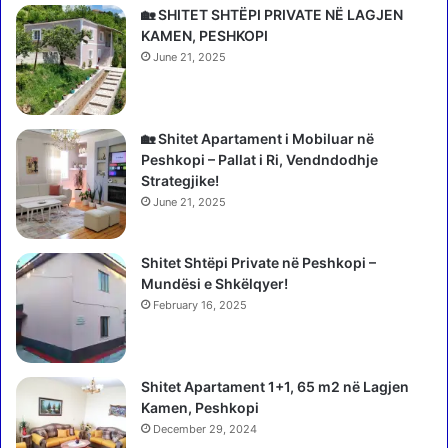
e
i
🏡 SHITET SHTËPI PRIVATE NË LAGJEN
s
r
KAMEN, PESHKOPI
s
r
June 21, 2025
ë
ë
s
f
i
e
n
n
🏡 Shitet Apartament i Mobiluar në
j
s
Peshkopi – Pallat i Ri, Vendndodhje
a
i
Strategjike!
l
u
June 21, 2025
i
d
t
h
t
Shitet Shtëpi Private në Peshkopi –
u
ë
Mundësi e Shkëlqyer!
n
N
u
February 16, 2025
e
a
w
:
s
M
Shitet Apartament 1+1, 65 m2 në Lagjen
2
ë
Kamen, Peshkopi
4
g
:
December 29, 2024
o