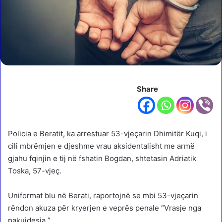
Share
Policia e Beratit, ka arrestuar 53-vjeçarin Dhimitër Kuqi, i
cili mbrëmjen e djeshme vrau aksidentalisht me armë
gjahu fqinjin e tij në fshatin Bogdan, shtetasin Adriatik
Toska, 57-vjeç.
Uniformat blu në Berati, raportojnë se mbi 53-vjeçarin
rëndon akuza për kryerjen e veprës penale “Vrasje nga
pakujdesia ”.