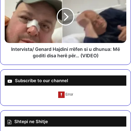
g
t
o
e
n
r
a
v
s
i
h
s
p
t
ë
a
Intervista/ Genard Hajdini rrëfen si u dhunua: Më
r
/
goditi disa herë për… (VIDEO)
p
G
a
e
s
n
n
a
Subscribe to our channel
d
r
ë
d
r
H
p
a
r
j
e
d
Shtepi ne Shitje
r
i
j
n