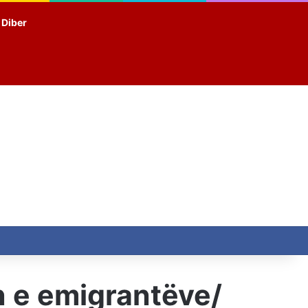
t Diber
n e emigrantëve/