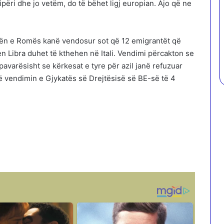
ipëri dhe jo vetëm, do të bëhet ligj europian. Ajo që ne
atën e Romës kanë vendosur sot që 12 emigrantët që
n Libra duhet të kthehen në Itali. Vendimi përcakton se
avarësisht se kërkesat e tyre për azil janë refuzuar
ë vendimin e Gjykatës së Drejtësisë së BE-së të 4