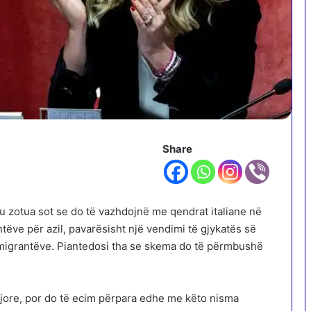
Share
 u zotua sot se do të vazhdojnë me qendrat italiane në
tëve për azil, pavarësisht një vendimi të gjykatës së
migrantëve. Piantedosi tha se skema do të përmbushë
jore, por do të ecim përpara edhe me këto nisma