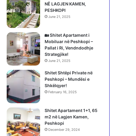
NË LAGJEN KAMEN,
PESHKOPI
June 21, 2025
🏡 Shitet Apartament i
Mobiluar në Peshkopi –
Pallat i Ri, Vendndodhje
Strategjike!
June 21, 2025
Shitet Shtëpi Private në
Peshkopi – Mundësi e
Shkëlqyer!
February 16, 2025
Shitet Apartament 1+1, 65
m2 në Lagjen Kamen,
Peshkopi
December 29, 2024