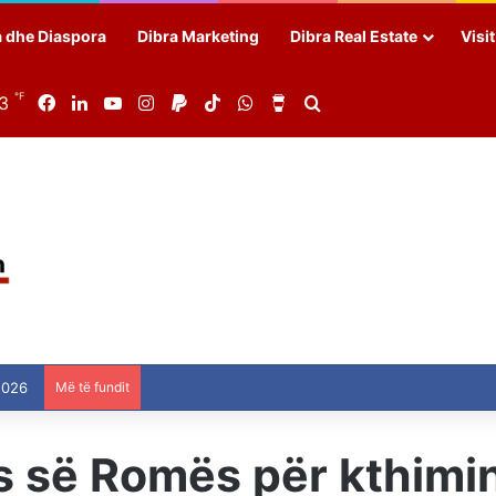
a dhe Diaspora
Dibra Marketing
Dibra Real Estate
Visi
℉
83
Facebook
LinkedIn
YouTube
Instagram
Paypal
TikTok
WhatsApp
Buy Me a Coffee
Search for
2026
Më të fundit
s së Romës për kthimi