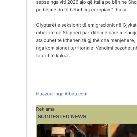
sepse nga viti 2026 ajo që Italia po bën në Shq
po bëjmë do të bëhet ligj europian,” tha ai.
Gjyqtarët e seksionit të emigracionit në Gjyk
mbërritë në Shqipëri pak ditë më parë me anije
ata duhet të kthehen të gjithë dhe menjëherë, p
nga komisionet territoriale. Vendimi bazohet n
tetorit të kaluar.
Huazuar nga Albeu.com
Reklama