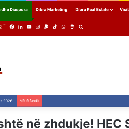
a dhe Diaspora
Dibra Marketing
Dibra Real Estate
Visi
℉
2
Facebook
LinkedIn
YouTube
Instagram
Paypal
TikTok
WhatsApp
Buy Me a Coffee
Search for
st 2026
Më të fundit
është në zhdukje! HEC 