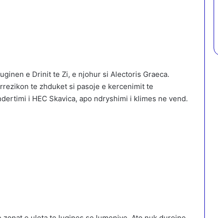
uginen e Drinit te Zi, e njohur si Alectoris Graeca.
 rrezikon te zhduket si pasoje e kercenimit te
 ndertimi i HEC Skavica, apo ndryshimi i klimes ne vend.
e zonat e uleta te lugines se lumenjve. Ato nuk durojne