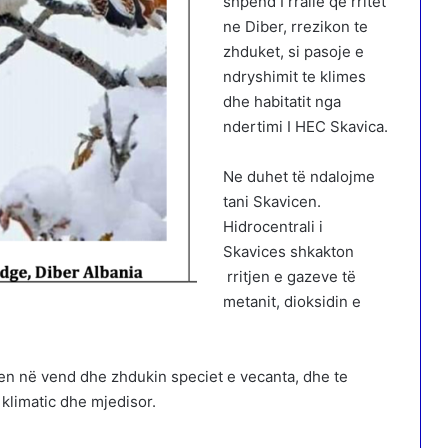
shpend I rralle qe rritet
ne Diber, rrezikon te
zhduket, si pasoje e
ndryshimit te klimes
dhe habitatit nga
ndertimi I HEC Skavica.
Ne duhet të ndalojme
tani Skavicen.
Hidrocentrali i
Skavices shkakton
rritjen e gazeve të
metanit, dioksidin e
men në vend dhe zhdukin speciet e vecanta, dhe te
klimatic dhe mjedisor.