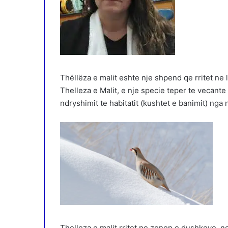
Thëllëza e malit eshte nje shpend qe rritet ne l
Thelleza e Malit, e nje specie teper te vecante
ndryshimit te habitatit (kushtet e banimit) nga
Thelleza e malit rritet ne zonen e dushkeve, n