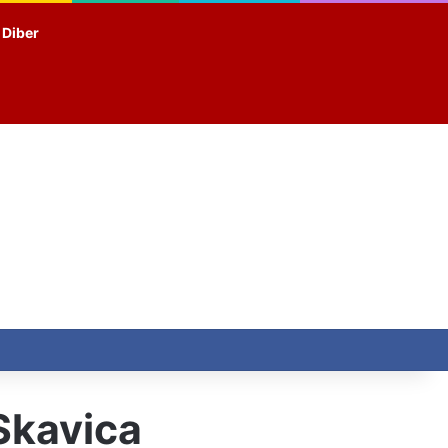
t Diber
Skavica