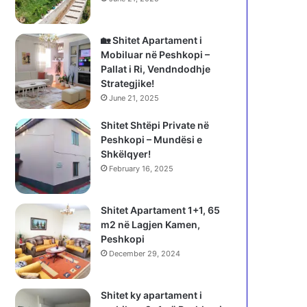
🏡 Shitet Apartament i
Mobiluar në Peshkopi –
Pallat i Ri, Vendndodhje
Strategjike!
June 21, 2025
Shitet Shtëpi Private në
Peshkopi – Mundësi e
Shkëlqyer!
February 16, 2025
Shitet Apartament 1+1, 65
m2 në Lagjen Kamen,
Peshkopi
December 29, 2024
Shitet ky apartament i