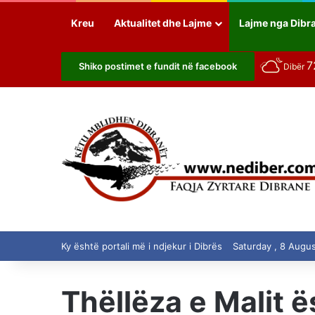
Kreu
Aktualitet dhe Lajme
Lajme nga Dibr
7
Shiko postimet e fundit në facebook
Dibër
Ky është portali më i ndjekur i Dibrës
Saturday , 8 Augu
Thëllëza e Malit 