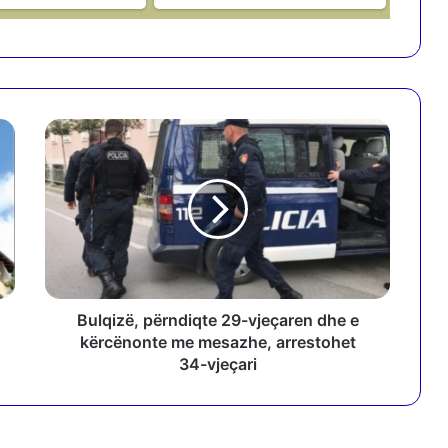
B
u
l
q
i
z
ë
,
p
ë
Bulqizë, përndiqte 29-vjeçaren dhe e
r
kërcënonte me mesazhe, arrestohet
n
34-vjeçari
d
i
q
t