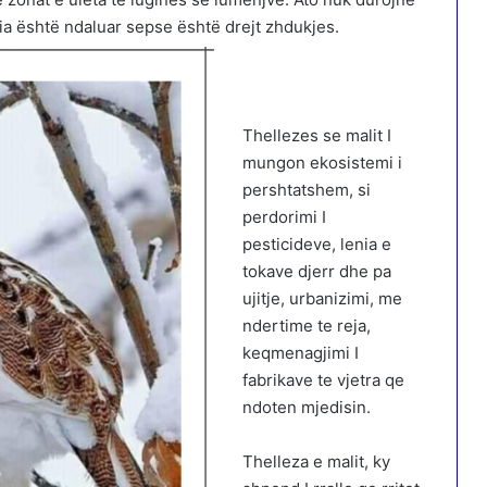
ia është ndaluar sepse është drejt zhdukjes.
Thellezes se malit I
mungon ekosistemi i
pershtatshem, si
perdorimi I
pesticideve, lenia e
tokave djerr dhe pa
ujitje, urbanizimi, me
ndertime te reja,
keqmenagjimi I
fabrikave te vjetra qe
ndoten mjedisin.
Thelleza e malit, ky