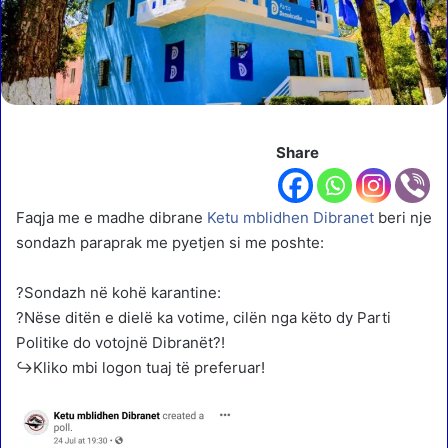
Share
Faqja me e madhe dibrane
Ketu mblidhen Dibranet
beri nje
sondazh paraprak me pyetjen si me poshte:
?
Sondazh në kohë karantine:
?
Nëse ditën e dielë ka votime, cilën nga këto dy Parti
Politike do votojnë Dibranët?!
↪
Kliko mbi logon tuaj të preferuar!