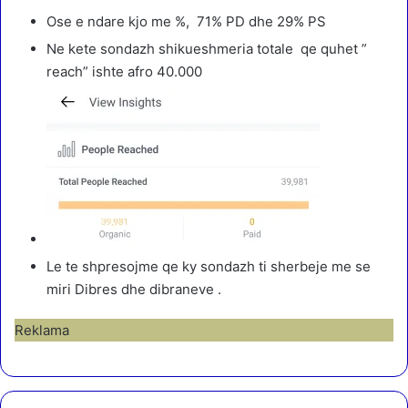
Ose e ndare kjo me %, 71% PD dhe 29% PS
Ne kete sondazh shikueshmeria totale qe quhet ”
reach” ishte afro 40.000
Le te shpresojme qe ky sondazh ti sherbeje me se
miri Dibres dhe dibraneve .
Reklama