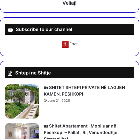
.
T
Veliaj!
.
/
!
I
n
f
Subscribe to our channel
e
k
t
o
h
e
Shtepi ne Shitje
t
m
e
🏡 SHITET SHTËPI PRIVATE NË LAGJEN
C
KAMEN, PESHKOPI
o
June 21, 2025
v
i
d
1
🏡 Shitet Apartament i Mobiluar në
9
Peshkopi – Pallat i Ri, Vendndodhje
E
Strategjike!