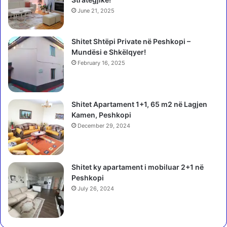
r
June 21, 2025
i
o
Shitet Shtëpi Private në Peshkopi –
n
Mundësi e Shkëlqyer!
V
e
February 16, 2025
l
i
a
Shitet Apartament 1+1, 65 m2 në Lagjen
j
Kamen, Peshkopi
!
December 29, 2024
Shitet ky apartament i mobiluar 2+1 në
Peshkopi
July 26, 2024