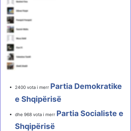
Partia Demokratike
2400 vota i merr
e Shqipërisë
Partia Socialiste e
dhe 968 vota i merr
Shqipërisë