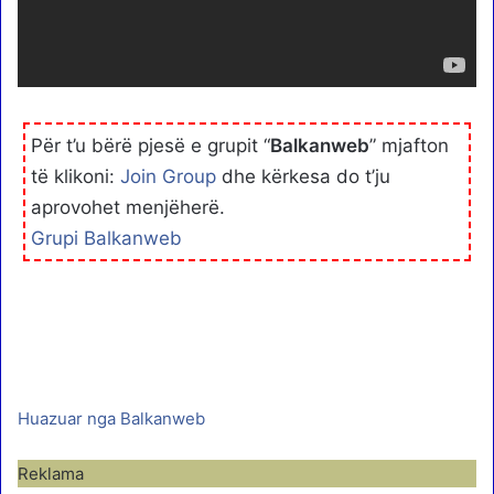
Për t’u bërë pjesë e grupit “
Balkanweb
” mjafton
të klikoni:
Join Group
dhe kërkesa do t’ju
aprovohet menjëherë.
Grupi Balkanweb
Huazuar nga Balkanweb
Reklama