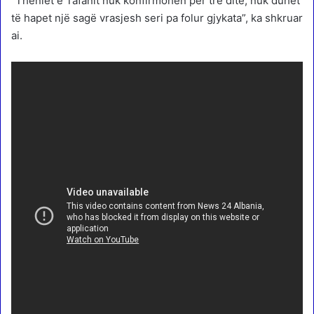
“Thëniet e Tafanit nuk konfirmohen për tre ditë, nuk duhet
të hapet një sagë vrasjesh seri pa folur gjykata”, ka shkruar
ai.