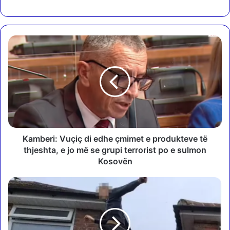
K
a
m
b
e
r
i
:
V
u
Kamberi: Vuçiç di edhe çmimet e produkteve të
ç
thjeshta, e jo më se grupi terrorist po e sulmon
i
Kosovën
ç
d
M
i
e
e
s
d
h
h
a