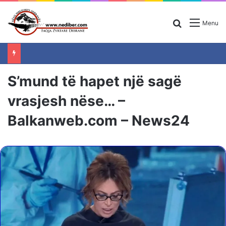
Search for
Menu
S’mund të hapet një sagë
vrasjesh nëse… –
Balkanweb.com – News24