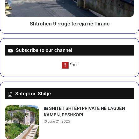
ë
e
:
n
K
9
a
r
Shtrohen 9 rrugë të reja në Tiranë
s
r
h
u
k
g
e
ë
Subscribe to our channel
l
t
u
ë
r
r
m
e
a
j
r
a
Shtepi ne Shitje
r
n
ë
ë
v
T
🏡 SHITET SHTËPI PRIVATE NË LAGJEN
e
i
KAMEN, PESHKOPI
s
r
June 21, 2025
h
a
j
n