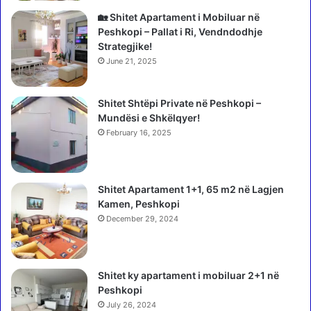
e
ë
n
🏡 Shitet Apartament i Mobiluar në
e
Peshkopi – Pallat i Ri, Vendndodhje
g
Strategjike!
r
June 21, 2025
u
r
Shitet Shtëpi Private në Peshkopi –
i
Mundësi e Shkëlqyer!
t
February 16, 2025
Shitet Apartament 1+1, 65 m2 në Lagjen
Kamen, Peshkopi
December 29, 2024
Shitet ky apartament i mobiluar 2+1 në
Peshkopi
July 26, 2024