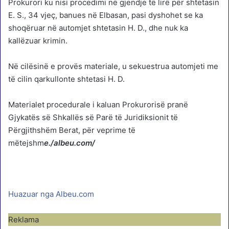
Prokurori ku nisi procedimi në gjendje të lirë për shtetasin
E. S., 34 vjeç, banues në Elbasan, pasi dyshohet se ka
shoqëruar në automjet shtetasin H. D., dhe nuk ka
kallëzuar krimin.
Në cilësinë e provës materiale, u sekuestrua automjeti me
të cilin qarkullonte shtetasi H. D.
Materialet procedurale i kaluan Prokurorisë pranë
Gjykatës së Shkallës së Parë të Juridiksionit të
Përgjithshëm Berat, për veprime të
mëtejshm
e./albeu.com/
Huazuar nga Albeu.com
Reklama