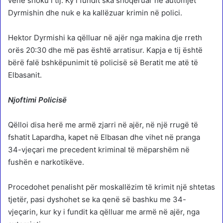
vënë shoku i tij. Ky i fundit ska shoqëruar në automjet
Dyrmishin dhe nuk e ka kallëzuar krimin në polici.
Hektor Dyrmishi ka qëlluar në ajër nga makina dje rreth
orës 20:30 dhe më pas është arratisur. Kapja e tij është
bërë falë bshkëpunimit të policisë së Beratit me atë të
Elbasanit.
Njoftimi Policisë
Qëlloi disa herë me armë zjarri në ajër, në një rrugë të
fshatit Lapardha, kapet në Elbasan dhe vihet në pranga
34-vjeçari me precedent kriminal të mëparshëm në
fushën e narkotikëve.
Procedohet penalisht për moskallëzim të krimit një shtetas
tjetër, pasi dyshohet se ka qenë së bashku me 34-
vjeçarin, kur ky i fundit ka qëlluar me armë në ajër, nga