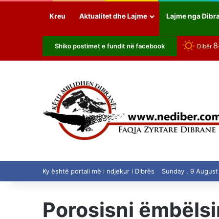
Kreu
Aktualitet dhe Lajme
Lajme nga Dibr
Shiko postimet e fundit në facebook
Dibër
Ky është portali më i ndjekur i Dibrës
Sunday , 9 August
Porosisni ëmbëlsi