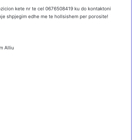
ozicion kete nr te cel 0676508419 ku do kontaktoni
 nje shpjegim edhe me te hollsishem per porosite!
m Alliu