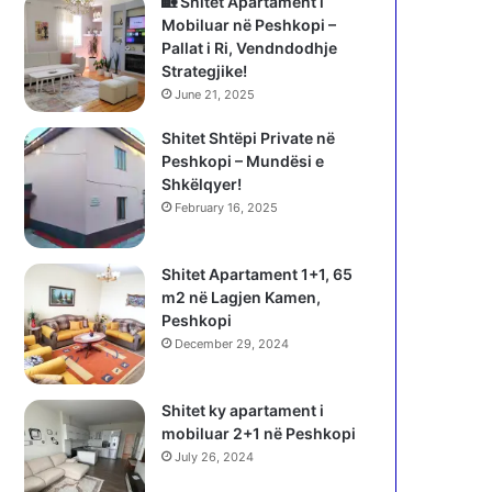
🏡 Shitet Apartament i
Mobiluar në Peshkopi –
Pallat i Ri, Vendndodhje
Strategjike!
June 21, 2025
Shitet Shtëpi Private në
Peshkopi – Mundësi e
Shkëlqyer!
February 16, 2025
Shitet Apartament 1+1, 65
m2 në Lagjen Kamen,
Peshkopi
December 29, 2024
Shitet ky apartament i
mobiluar 2+1 në Peshkopi
July 26, 2024