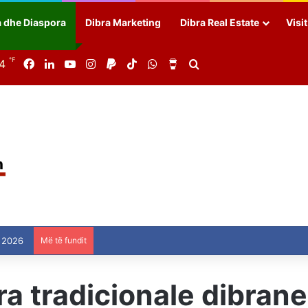
a dhe Diaspora
Dibra Marketing
Dibra Real Estate
Visi
℉
84
Facebook
LinkedIn
YouTube
Instagram
Paypal
TikTok
WhatsApp
Buy Me a Coffee
Search for
 2026
Më të fundit
ra tradicionale dibran