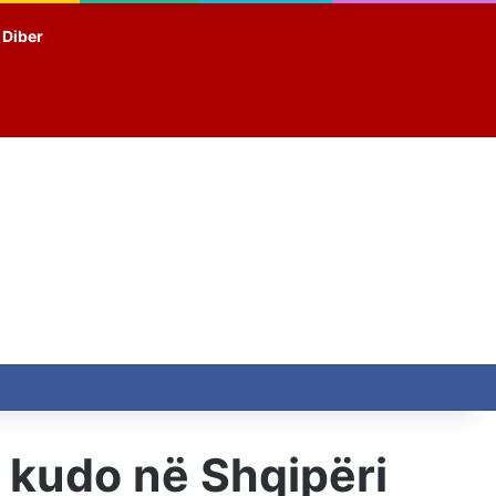
t Diber
e kudo në Shqipëri