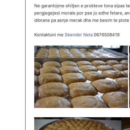
Ne garantojme shitjen e prokteve tona sipas te
pergjegejesi morale por pse jo edhe fetare, an
dibrane pa asnje merak dhe me besim te plote n
Kontaktoni me
Skender Nela
0676508419