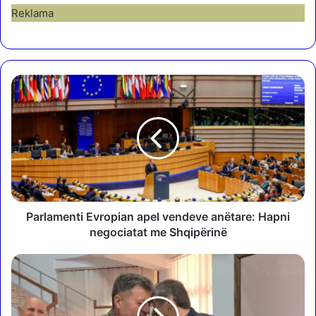
Reklama
P
a
r
l
a
m
e
n
t
i
Parlamenti Evropian apel vendeve anëtare: Hapni
E
negociatat me Shqipërinë
v
r
R
o
i
p
t
i
h