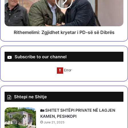
a
e
n
m
a
e
p
l
e
i
l
m
Rithemelimi: Zgjidhet kryetar i PD-së së Dibrës
v
i
e
:
n
Z
d
g
Subscribe to our channel
e
j
v
i
e
d
a
h
n
e
ë
t
Shtepi ne Shitje
t
k
a
r
r
y
🏡 SHITET SHTËPI PRIVATE NË LAGJEN
e
e
KAMEN, PESHKOPI
:
t
June 21, 2025
H
a