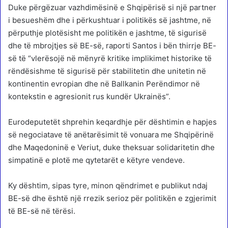
Duke përgëzuar vazhdimësinë e Shqipërisë si një partner
i besueshëm dhe i përkushtuar i politikës së jashtme, në
përputhje plotësisht me politikën e jashtme, të sigurisë
dhe të mbrojtjes së BE-së, raporti Santos i bën thirrje BE-
së të “vlerësojë në mënyrë kritike implikimet historike të
rëndësishme të sigurisë për stabilitetin dhe unitetin në
kontinentin evropian dhe në Ballkanin Perëndimor në
kontekstin e agresionit rus kundër Ukrainës”.
Eurodeputetët shprehin keqardhje për dështimin e hapjes
së negociatave të anëtarësimit të vonuara me Shqipërinë
dhe Maqedoninë e Veriut, duke theksuar solidaritetin dhe
simpatinë e plotë me qytetarët e këtyre vendeve.
Ky dështim, sipas tyre, minon qëndrimet e publikut ndaj
BE-së dhe është një rrezik serioz për politikën e zgjerimit
të BE-së në tërësi.