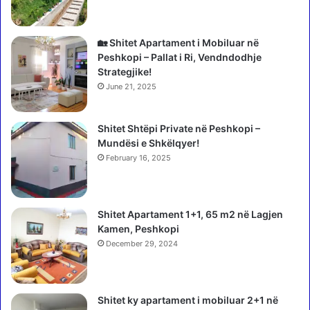
a
r
p
i
n
🏡 Shitet Apartament i Mobiluar në
P
i
Peshkopi – Pallat i Ri, Vendndodhje
D
n
Strategjike!
-
e
s
June 21, 2025
g
ë
o
s
Shitet Shtëpi Private në Peshkopi –
c
ë
Mundësi e Shkëlqyer!
i
D
a
February 16, 2025
i
t
b
a
r
t
ë
Shitet Apartament 1+1, 65 m2 në Lagjen
m
s
Kamen, Peshkopi
e
December 29, 2024
S
h
q
i
Shitet ky apartament i mobiluar 2+1 në
p