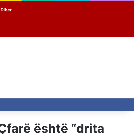
t Diber
Çfarë është “drita