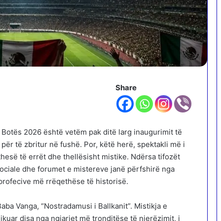
Share
e Botës 2026 është vetëm pak ditë larg inaugurimit të
ër të zbritur në fushë. Por, këtë herë, spektakli më i
esë të errët dhe thellësisht mistike. Ndërsa tifozët
 sociale dhe forumet e mistereve janë përfshirë nga
 profecive më rrëqethëse të historisë.
ba Vanga, “Nostradamusi i Ballkanit”. Mistikja e
ikuar disa nga ngjarjet më tronditëse të njerëzimit, i