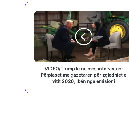
V
I
D
E
O
/
T
r
u
m
VIDEO/Trump lë në mes intervistën:
p
Përplaset me gazetaren për zgjedhjet e
l
vitit 2020, ikën nga emisioni
ë
n
ë
m
e
s
i
n