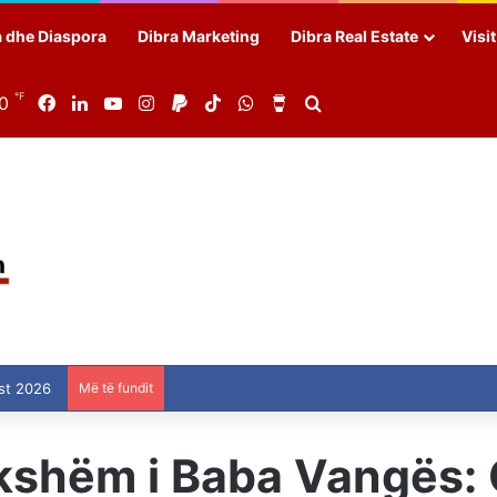
a dhe Diaspora
Dibra Marketing
Dibra Real Estate
Visi
℉
90
Facebook
LinkedIn
YouTube
Instagram
Paypal
TikTok
WhatsApp
Buy Me a Coffee
Search for
st 2026
Më të fundit
ikshëm i Baba Vangës: 