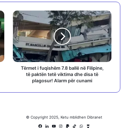
T
ë
r
m
e
t
i
f
u
q
Tërmet i fuqishëm 7.8 ballë në Filipine,
i
të paktën tetë viktima dhe disa të
s
plagosur! Alarm për cunami
h
ë
m
7
.
8
© Copyright 2025, Ketu mblidhen Dibranet
b
Facebook
LinkedIn
YouTube
Instagram
Paypal
TikTok
WhatsApp
Buy
a