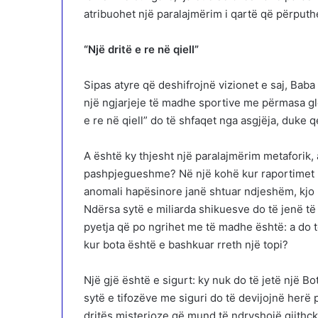
atribuohet një paralajmërim i qartë që përput
“Një dritë e re në qiell”
Sipas atyre që deshifrojnë vizionet e saj, Baba
një ngjarjeje të madhe sportive me përmasa glo
e re në qiell” do të shfaqet nga asgjëja, duke
A është ky thjesht një paralajmërim metaforik, 
pashpjegueshme? Në një kohë kur raportimet p
anomali hapësinore janë shtuar ndjeshëm, kjo 
Ndërsa sytë e miliarda shikuesve do të jenë t
pyetja që po ngrihet me të madhe është: a do t
kur bota është e bashkuar rreth një topi?
Një gjë është e sigurt: ky nuk do të jetë një Bot
sytë e tifozëve me siguri do të devijojnë herë p
dritës misterioze që mund të ndryshojë gjithçk