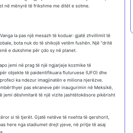
het në mënyrë të frikshme me ditët e sotme.
 Vanga la pas një mesazh të koduar: gjatë zhvillimit të
bale, bota nuk do të shikojë vetëm fushën. Një “dritë
 qenë e dukshme për çdo sy në planet.
apo jemi në prag të një ngjarjeje kozmike të
ër objekte të paidentifikuara fluturuese (UFO) dhe
profeci ka ndezur imagjinatën e miliona njerëzve.
ë mbërthyer pas ekraneve për inaugurimin në Meksikë,
ë jemi dëshmitarë të një vizite jashtëtokësore pikërisht
ëror si të tjerët. Gjatë netëve të nxehta të qershorit,
as here nga stadiumet drejt yjeve, në pritje të asaj
a.