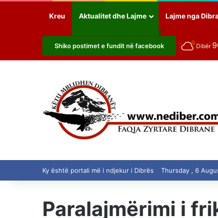
Kreu
Aktualitet dhe Lajme
Lajme nga Dibr
Shiko postimet e fundit në facebook
Dibër
Ky është portali më i ndjekur i Dibrës
Thursday , 6 Augu
Paralajmërimi i fr