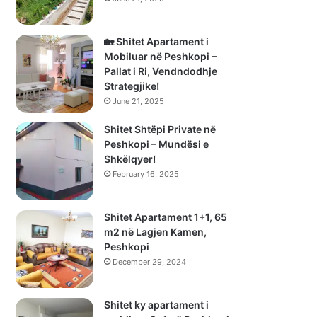
🏡 Shitet Apartament i
Mobiluar në Peshkopi –
Pallat i Ri, Vendndodhje
Strategjike!
June 21, 2025
Shitet Shtëpi Private në
Peshkopi – Mundësi e
Shkëlqyer!
February 16, 2025
Shitet Apartament 1+1, 65
m2 në Lagjen Kamen,
Peshkopi
December 29, 2024
Shitet ky apartament i