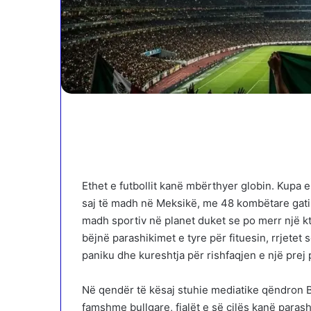
Ethet e futbollit kanë mbërthyer globin. Kupa 
saj të madh në Meksikë, me 48 kombëtare gati p
madh sportiv në planet duket se po merr një kth
bëjnë parashikimet e tyre për fituesin, rrjetet
paniku dhe kureshtja për rishfaqjen e një prej
Në qendër të kësaj stuhie mediatike qëndron Ba
famshme bullgare, fjalët e së cilës kanë parash