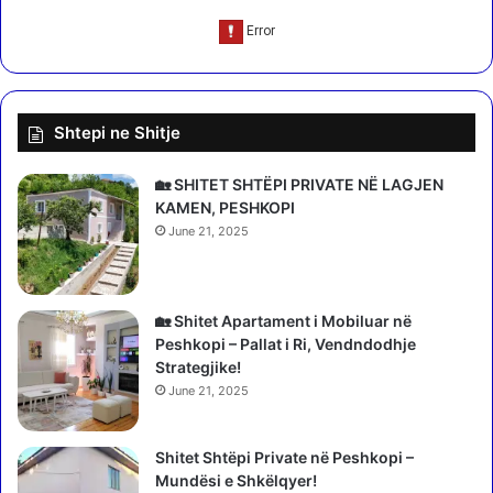
m
s
i
ë
i
r
B
d
o
e
b
Shtepi ne Shitje
r
a
i
n
t
🏡 SHITET SHTËPI PRIVATE NË LAGJEN
i
ë
KAMEN, PESHKOPI
t
p
June 21, 2025
j
r
e
e
h
m
o
t
🏡 Shitet Apartament i Mobiluar në
i
e
Peshkopi – Pallat i Ri, Vendndodhje
m
n
Strategjike!
ë
,
June 21, 2025
f
P
o
o
r
Shitet Shtëpi Private në Peshkopi –
l
t
Mundësi e Shkëlqyer!
i