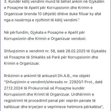
3. Kundër këtij vendimi mund të bëhet ankim në Gjykatën
e Posaçme të Apelit për Korrupsionin dhe Krimin e
Organizuar brenda 10 (dhjetë) ditëve duke filluar ky afat
nga e nesërmja e njoftimit të këtij vendimi.”
Në përfundim, Gjykata e Posaçme e Apelit për
Korrupsionin dhe Krimin e Organizuar vendosi:
Shfuqizimin e vendimit nr. 58, datë 28.02.2025 të Gjykatës
së Posaçme të Shkallës së Parë për Korrupsionin dhe
Krimin e Organizuar.
Rrëzimin e ankimit të ankuesit Dh.A.B., me objekt
“Shfuqizimin e vendimit/shkresës nr. 22920/1 Prot., datë
27.12.2024 të Prokurorisë së Posaçme kundër
Korrupsionit dhe Krimit të Organizuar. Urdhërimin e
regjistrimit të procedimit penal për veprën penale të
kallëzuar dhe kryerjen e veprimeve hetimore përkatëse”,