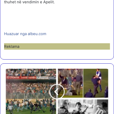
thuhet në vendimin e Apelit.
Huazuar nga albeu.com
Reklama
S
P
E
C
I
A
L
E
/