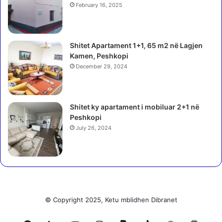
s
c
February 16, 2025
e
i
…
a
g
B
o
Shitet Apartament 1+1, 65 m2 në Lagjen
a
l
Kamen, Peshkopi
s
i
December 29, 2024
h
!
k
S
i
i
a
Shitet ky apartament i mobiluar 2+1 në
n
k
Peshkopi
i
e
s
July 26, 2024
e
i
T
p
i
ë
r
r
a
l
n
e
ë
© Copyright 2025, Ketu mblidhen Dibranet
s
s
h
:
j