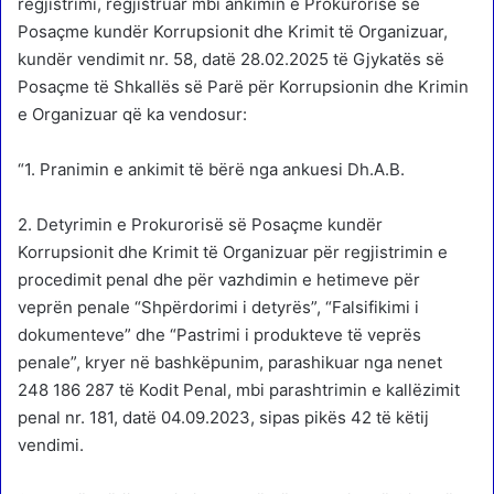
regjistrimi, regjistruar mbi ankimin e Prokurorisë së
Posaçme kundër Korrupsionit dhe Krimit të Organizuar,
kundër vendimit nr. 58, datë 28.02.2025 të Gjykatës së
Posaçme të Shkallës së Parë për Korrupsionin dhe Krimin
e Organizuar që ka vendosur:
“1. Pranimin e ankimit të bërë nga ankuesi Dh.A.B.
2. Detyrimin e Prokurorisë së Posaçme kundër
Korrupsionit dhe Krimit të Organizuar për regjistrimin e
procedimit penal dhe për vazhdimin e hetimeve për
veprën penale “Shpërdorimi i detyrës”, “Falsifikimi i
dokumenteve” dhe “Pastrimi i produkteve të veprës
penale”, kryer në bashkëpunim, parashikuar nga nenet
248 186 287 të Kodit Penal, mbi parashtrimin e kallëzimit
penal nr. 181, datë 04.09.2023, sipas pikës 42 të këtij
vendimi.