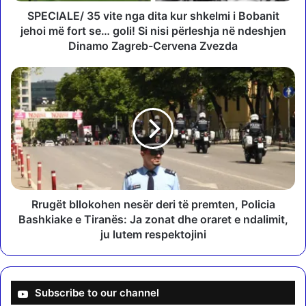
3
SPECIALE/ 35 vite nga dita kur shkelmi i Bobanit
5
jehoi më fort se… goli! Si nisi përleshja në ndeshjen
v
Dinamo Zagreb-Cervena Zvezda
i
t
R
e
r
n
u
g
g
a
ë
d
t
i
b
t
l
a
l
k
o
Rrugët bllokohen nesër deri të premten, Policia
u
k
Bashkiake e Tiranës: Ja zonat dhe oraret e ndalimit,
r
o
ju lutem respektojini
s
h
h
e
k
n
e
n
Subscribe to our channel
l
e