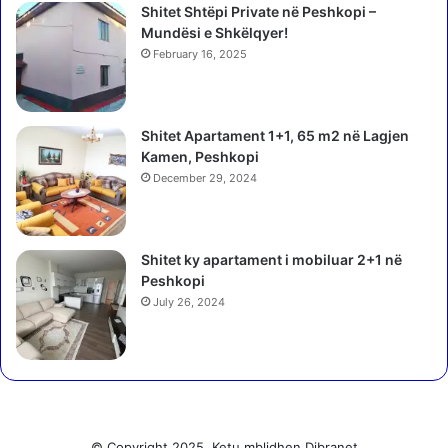
Shitet Shtëpi Private në Peshkopi –
r
Mundësi e Shkëlqyer!
e
:
February 16, 2025
M
ë
k
Shitet Apartament 1+1, 65 m2 në Lagjen
t
Kamen, Peshkopi
h
December 29, 2024
e
g
r
u
Shitet ky apartament i mobiluar 2+1 në
a
Peshkopi
n
July 26, 2024
n
ë
p
u
n
ë
o
© Copyright 2025, Ketu mblidhen Dibranet