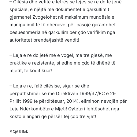
– Cilësia dhe vetitë e letrës së lejes së re do të jenë
speciale, e njëjtë me dokumentet e qarkullimit
gjermane! Zvogëlohet në maksimum mundësia e
manipulimit të të dhënave, për pasojë garantohet
besueshmëria në qarkullim për çdo verifikim nga
autoritetet brenda/jashtë vendit!
– Leja e re do jetë më e vogël, me tre pjesë, më
praktike e rezistente, si edhe me çdo të dhënë të
mjetit, të kodifikuar!
– Leja e re, falë cilësisë, sigurisë dhe
përputhshmërisë me Direktivën 1999/37/EC e 29
Prillit 1999 (e përditësuar, 2014), eliminon nevojën për
Leje Ndërkombëtare Mjeti! Qytetari lehtësohet nga
kosto e angari që përsëritej çdo tre vjet!
SQARIM: