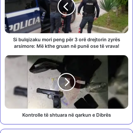
u
l
q
i
z
a
k
Si bulqizaku mori peng për 3 orë drejtorin zyrës
u
arsimore: Më kthe gruan në punë ose të vrava!
m
o
K
r
o
i
n
p
t
e
r
n
o
g
l
p
l
ë
e
r
t
Kontrolle të shtuara në qarkun e Dibrës
3
ë
o
s
r
h