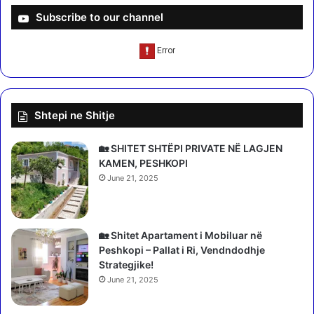
ë
t
Subscribe to our channel
d
u
r
a
e
r
j
a
t
n
o
ë
Shtepi ne Shitje
r
q
i
a
n
r
🏡 SHITET SHTËPI PRIVATE NË LAGJEN
z
k
KAMEN, PESHKOPI
y
u
June 21, 2025
r
n
ë
e
s
D
a
🏡 Shitet Apartament i Mobiluar në
i
r
Peshkopi – Pallat i Ri, Vendndodhje
b
s
Strategjike!
r
i
ë
June 21, 2025
m
s
o