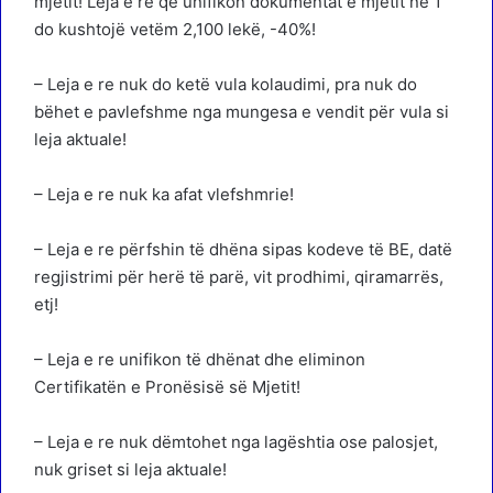
mjetit! Leja e re që unifikon dokumentat e mjetit në 1
do kushtojë vetëm 2,100 lekë, -40%!
– Leja e re nuk do ketë vula kolaudimi, pra nuk do
bëhet e pavlefshme nga mungesa e vendit për vula si
leja aktuale!
– Leja e re nuk ka afat vlefshmrie!
– Leja e re përfshin të dhëna sipas kodeve të BE, datë
regjistrimi për herë të parë, vit prodhimi, qiramarrës,
etj!
– Leja e re unifikon të dhënat dhe eliminon
Certifikatën e Pronësisë së Mjetit!
– Leja e re nuk dëmtohet nga lagështia ose palosjet,
nuk griset si leja aktuale!