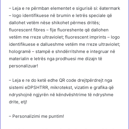
– Leja e re përmban elementet e sigurisë si: ëatermark
– logo identifikuese në brumin e letrës speciale që
dallohet vetëm nëse shikohet përmes dritës;
fluorescent fibres – fije fluoreshente që dallohen
vetëm me rreze ultraviolet; fluorescent imprints – logo
identifikuese e dallueshme vetëm me rreze ultraviolet;
hologramë – stampë e shndërritshme e integruar në
materialin e letrës nga prodhuesi me dizajn të
personalizuar!
– Leja e re do ketë edhe QR code drejtpërdrejt nga
sistemi eDPSHTRR, mikrotekst, vizatim e grafika që
ndryshojnë ngjyrën në këndvështrime të ndryshme
drite, etj!
– Personalizimi me puntim!