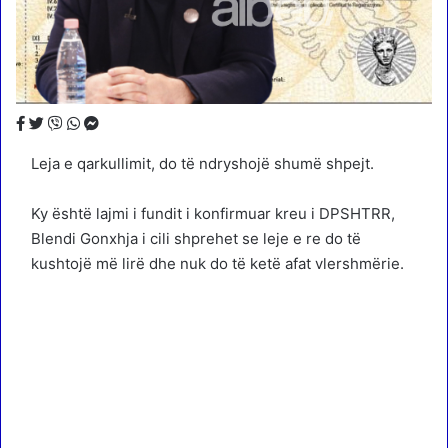
Leja e qarkullimit, do të ndryshojë shumë shpejt.
Ky është lajmi i fundit i konfirmuar kreu i DPSHTRR,
Blendi Gonxhja i cili shprehet se leje e re do të
kushtojë më lirë dhe nuk do të ketë afat vlershmërie.