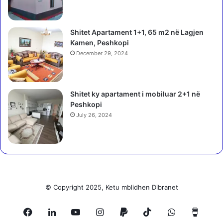
a
d
h
Shitet Apartament 1+1, 65 m2 në Lagjen
e
Kamen, Peshkopi
December 29, 2024
Shitet ky apartament i mobiluar 2+1 në
Peshkopi
July 26, 2024
© Copyright 2025, Ketu mblidhen Dibranet
Facebook
LinkedIn
YouTube
Instagram
Paypal
TikTok
WhatsApp
Buy