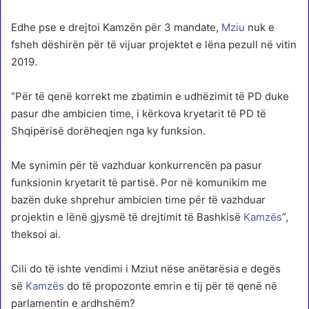
Edhe pse e drejtoi Kamzën për 3 mandate,
Mziu
nuk e
fsheh dëshirën për të vijuar projektet e lëna pezull në vitin
2019.
“Për të qenë korrekt me zbatimin e udhëzimit të PD duke
pasur dhe ambicien time, i kërkova kryetarit të PD të
Shqipërisë dorëheqjen nga ky funksion.
Me synimin për të vazhduar konkurrencën pa pasur
funksionin kryetarit të partisë. Por në komunikim me
bazën duke shprehur ambicien time për të vazhduar
projektin e lënë gjysmë të drejtimit të Bashkisë
Kamzës
”,
theksoi ai.
Cili do të ishte vendimi i Mziut nëse anëtarësia e degës
së
Kamzës
do të propozonte emrin e tij për të qenë në
parlamentin e ardhshëm?