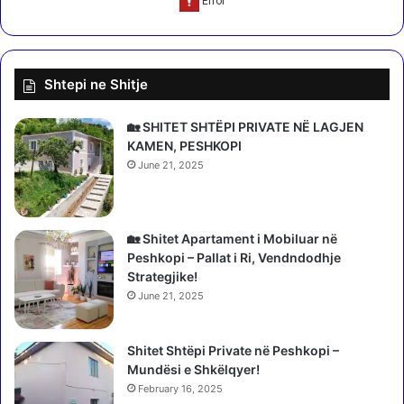
n
"
t
e
Shtepi ne Shitje
k
L
i
🏡 SHITET SHTËPI PRIVATE NË LAGJEN
q
KAMEN, PESHKOPI
e
June 21, 2025
n
i
n
🏡 Shitet Apartament i Mobiluar në
ë
Peshkopi – Pallat i Ri, Vendndodhje
D
Strategjike!
i
b
June 21, 2025
ë
r
Shitet Shtëpi Private në Peshkopi –
t
Mundësi e Shkëlqyer!
ë
February 16, 2025
M