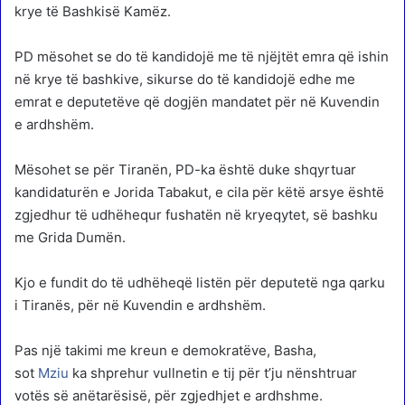
krye të Bashkisë Kamëz.
PD mësohet se do të kandidojë me të njëjtët emra që ishin
në krye të bashkive, sikurse do të kandidojë edhe me
emrat e deputetëve që dogjën mandatet për në Kuvendin
e ardhshëm.
Mësohet se për Tiranën, PD-ka është duke shqyrtuar
kandidaturën e Jorida Tabakut, e cila për këtë arsye është
zgjedhur të udhëhequr fushatën në kryeqytet, së bashku
me Grida Dumën.
Kjo e fundit do të udhëheqë listën për deputetë nga qarku
i Tiranës, për në Kuvendin e ardhshëm.
Pas një takimi me kreun e demokratëve, Basha,
sot
Mziu
ka shprehur vullnetin e tij për t’ju nënshtruar
votës së anëtarësisë, për zgjedhjet e ardhshme.