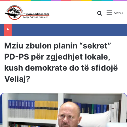
Search for
Menu
Mziu zbulon planin “sekret”
PD-PS për zgjedhjet lokale,
kush demokrate do të sfidojë
Veliaj?