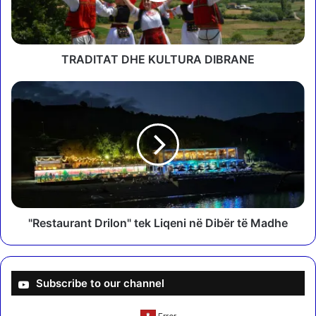
A
T
D
H
TRADITAT DHE KULTURA DIBRANE
E
K
"
U
R
L
e
T
s
U
t
R
a
A
u
D
r
I
a
B
n
"Restaurant Drilon" tek Liqeni në Dibër të Madhe
R
t
A
D
N
r
E
i
Subscribe to our channel
l
o