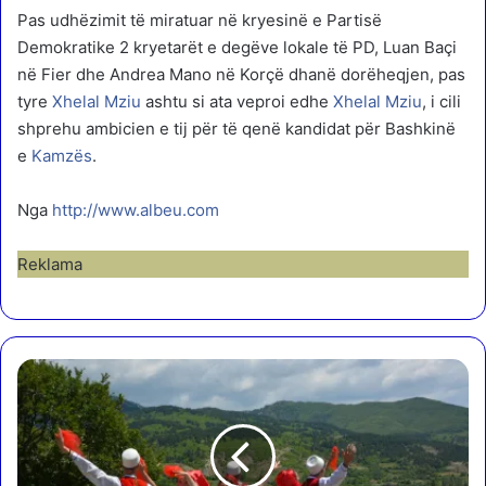
Pas udhëzimit të miratuar në kryesinë e Partisë
Demokratike 2 kryetarët e degëve lokale të PD, Luan Baçi
në Fier dhe Andrea Mano në Korçë dhanë dorëheqjen, pas
tyre
Xhelal
Mziu
ashtu si ata veproi edhe
Xhelal
Mziu
, i cili
shprehu ambicien e tij për të qenë kandidat për Bashkinë
e
Kamzës
.
Nga
http://www.albeu.com
Reklama
T
R
A
D
I
T