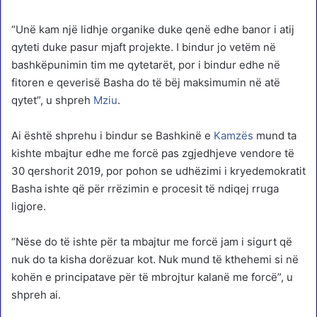
“Unë kam një lidhje organike duke qenë edhe banor i atij
qyteti duke pasur mjaft projekte. I bindur jo vetëm në
bashkëpunimin tim me qytetarët, por i bindur edhe në
fitoren e qeverisë Basha do të bëj maksimumin në atë
qytet”, u shpreh
Mziu
.
Ai është shprehu i bindur se Bashkinë e
Kamzës
mund ta
kishte mbajtur edhe me forcë pas zgjedhjeve vendore të
30 qershorit 2019, por pohon se udhëzimi i kryedemokratit
Basha ishte që për rrëzimin e procesit të ndiqej rruga
ligjore.
“Nëse do të ishte për ta mbajtur me forcë jam i sigurt që
nuk do ta kisha dorëzuar kot. Nuk mund të kthehemi si në
kohën e principatave për të mbrojtur kalanë me forcë”, u
shpreh ai.