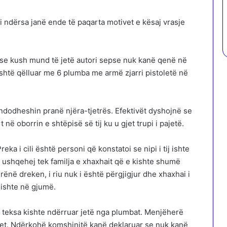
i ndërsa janë ende të paqarta motivet e kësaj vrasje
 se kush mund të jetë autori sepse nuk kanë qenë në
është qëlluar me 6 plumba me armë zjarri pistoletë në
 ndodheshin pranë njëra-tjetrës. Efektivët dyshojnë se
 në oborrin e shtëpisë së tij ku u gjet trupi i pajetë.
eka i cili është personi që konstatoi se nipi i tij ishte
a ushqehej tek familja e xhaxhait që e kishte shumë
rënë dreken, i riu nuk i është përgjigjur dhe xhaxhai i
ishte në gjumë.
r teksa kishte ndërruar jetë nga plumbat. Menjëherë
imet. Ndërkohë komshinjtë kanë deklaruar se nuk kanë