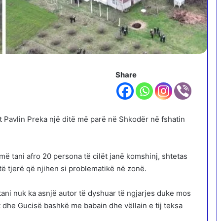
Share
it Pavlin Preka një ditë më parë në Shkodër në fshatin
ë tani afro 20 persona të cilët janë komshinj, shtetas
ë tjerë që njihen si problematikë në zonë.
tani nuk ka asnjë autor të dyshuar të ngjarjes duke mos
it dhe Gucisë bashkë me babain dhe vëllain e tij teksa