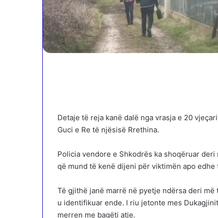
Detaje të reja kanë dalë nga vrasja e 20 vjeçar
Guci e Re të njësisë Rrethina.
Policia vendore e Shkodrës ka shoqëruar deri m
që mund të kenë dijeni për viktimën apo edhe t
Të gjithë janë marrë në pyetje ndërsa deri më 
u identifikuar ende. I riu jetonte mes Dukagjin
merren me bagëti atje.