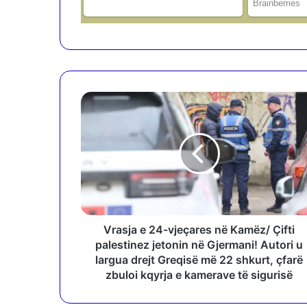
V
r
a
s
j
a
e
2
4
-
Vrasja e 24-vjeçares në Kamëz/ Çifti
v
palestinez jetonin në Gjermani! Autori u
j
largua drejt Greqisë më 22 shkurt, çfarë
e
zbuloi kqyrja e kamerave të sigurisë
ç
a