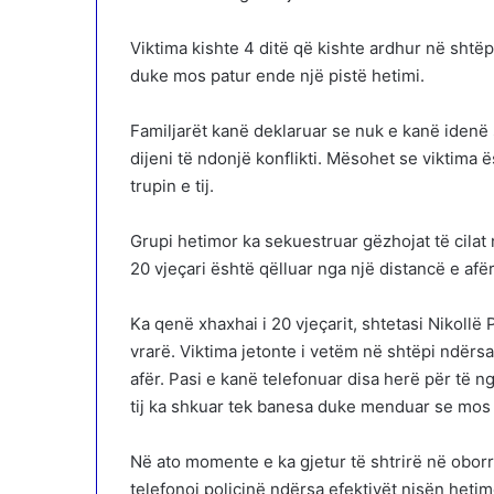
Viktima kishte 4 ditë që kishte ardhur në shtëp
duke mos patur ende një pistë hetimi.
Familjarët kanë deklaruar se nuk e kanë idenë
dijeni të ndonjë konflikti. Mësohet se viktima 
trupin e tij.
Grupi hetimor ka sekuestruar gëzhojat të cilat
20 vjeçari është qëlluar nga një distancë e afërt
Ka qenë xhaxhai i 20 vjeçarit, shtetasi Nikollë Pr
vrarë. Viktima jetonte i vetëm në shtëpi ndërs
afër. Pasi e kanë telefonuar disa herë për të ng
tij ka shkuar tek banesa duke menduar se mos 
Në ato momente e ka gjetur të shtrirë në obor
telefonoi policinë ndërsa efektivët nisën het