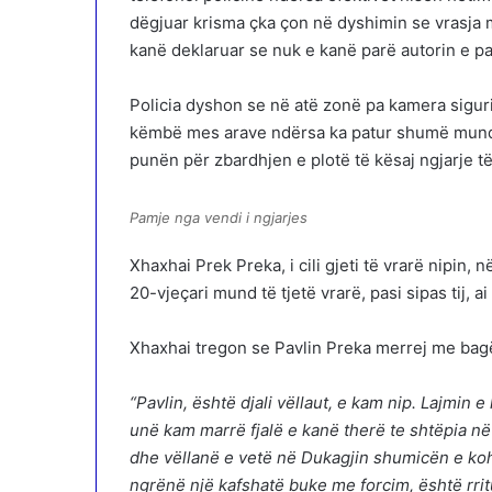
dëgjuar krisma çka çon në dyshimin se vrasja m
kanë deklaruar se nuk e kanë parë autorin e pai
Policia dyshon se në atë zonë pa kamera sigur
këmbë mes arave ndërsa ka patur shumë mundës
punën për zbardhjen e plotë të kësaj ngjarje t
Pamje nga vendi i ngjarjes
Xhaxhai Prek Preka, i cili gjeti të vrarë nipin
20-vjeçari mund të tjetë vrarë, pasi sipas tij,
Xhaxhai tregon se Pavlin Preka merrej me bagë
“Pavlin, është djali vëllaut, e kam nip. Lajmin
unë kam marrë fjalë e kanë therë te shtëpia 
dhe vëllanë e vetë në Dukagjin shumicën e koh
ngrënë një kafshatë buke me forcim, është rritu