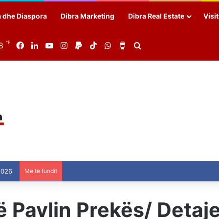
a dhe Diaspora
Dibra Marketing
Dibra Real Estate
Visi
℉
8
Facebook
LinkedIn
YouTube
Instagram
Paypal
TikTok
WhatsApp
Buy Me a Coffee
Search for
2026
Më të fundit
së Pavlin Prekës/ Detaj