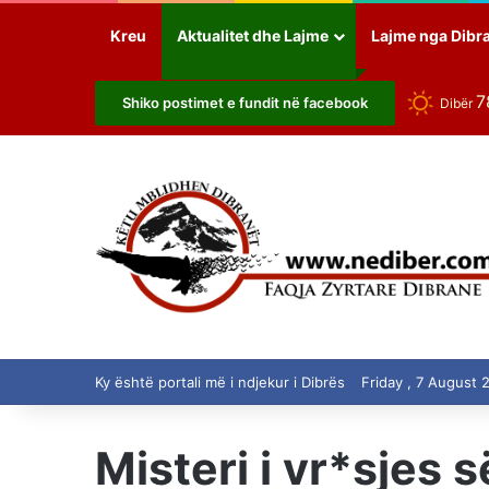
Kreu
Aktualitet dhe Lajme
Lajme nga Dibr
7
Shiko postimet e fundit në facebook
Dibër
Ky është portali më i ndjekur i Dibrës
Friday , 7 August 
Misteri i vr*sjes 