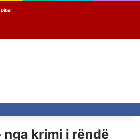
t Diber
e nga krimi i rëndë