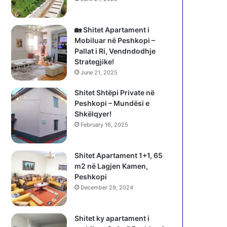
🏡 Shitet Apartament i
Mobiluar në Peshkopi –
Pallat i Ri, Vendndodhje
Strategjike!
June 21, 2025
Shitet Shtëpi Private në
Peshkopi – Mundësi e
Shkëlqyer!
February 16, 2025
Shitet Apartament 1+1, 65
m2 në Lagjen Kamen,
Peshkopi
December 29, 2024
Shitet ky apartament i