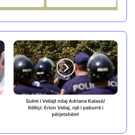
S
u
l
m
i
i
V
e
l
i
Sulmi i Veliajt ndaj Adriana Kalasë/
a
Këlliçi: Erion Veliaj, një i paburrë i
j
përjetshëm!
t
n
d