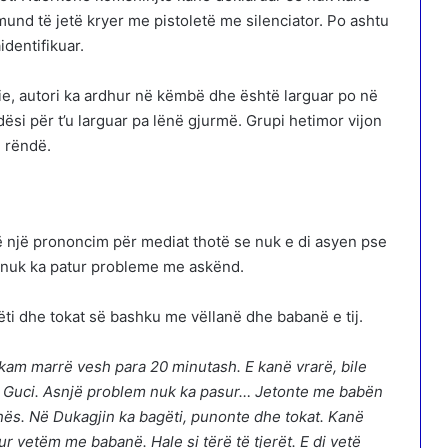
und të jetë kryer me pistoletë me silenciator. Po ashtu
dentifikuar.
ie, autori ka ardhur në këmbë dhe është larguar po në
i për t’u larguar pa lënë gjurmë. Grupi hetimor vijon
ë rëndë.
, në një prononcim për mediat thotë se nuk e di asyen pse
 ai nuk ka patur probleme me askënd.
ti dhe tokat së bashku me vëllanë dhe babanë e tij.
 e kam marrë vesh para 20 minutash. E kanë vrarë, bile
në Guci. Asnjë problem nuk ka pasur… Jetonte me babën
ës. Në Dukagjin ka bagëti, punonte dhe tokat. Kanë
r vetëm me babanë. Hale si tërë të tjerët. E di vetë