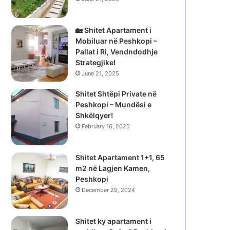
🏡 Shitet Apartament i
Mobiluar në Peshkopi –
Pallat i Ri, Vendndodhje
Strategjike!
June 21, 2025
Shitet Shtëpi Private në
Peshkopi – Mundësi e
Shkëlqyer!
February 16, 2025
Shitet Apartament 1+1, 65
m2 në Lagjen Kamen,
Peshkopi
December 29, 2024
Shitet ky apartament i