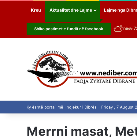
Kreu
Aktualitet dhe Lajme
Lajme nga Dibr
7
Shiko postimet e fundit në facebook
Dibër
Ky është portali më i ndjekur i Dibrës
Friday , 7 August 
Merrni masat, Met