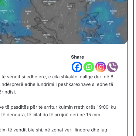
Share
të vendit si edhe erë, e cila shkaktoi dallgë deri në 8
ë ndërprerë edhe lundrimi i peshkarexhave si edhe të
rindisi.
ve të pasditës për të arritur kulmin rreth orës 19:00, ku
 të dendura, të cilat do të arrijnë deri në 15 mm.
 të vendit bie shi, në zonat veri-lindore dhe jug-