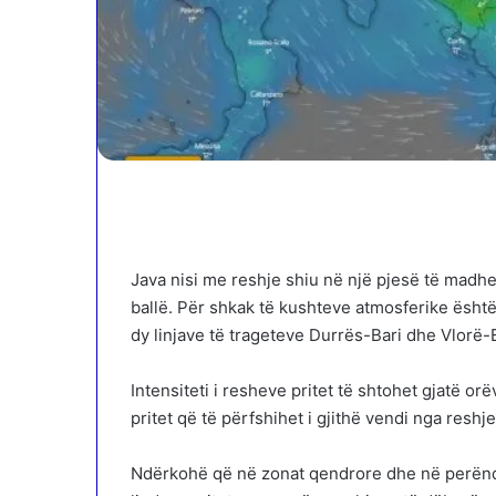
Java nisi me reshje shiu në një pjesë të madhe 
ballë. Për shkak të kushteve atmosferike ësht
dy linjave të trageteve Durrës-Bari dhe Vlorë-B
Intensiteti i resheve pritet të shtohet gjatë orë
pritet që të përfshihet i gjithë vendi nga reshje
Ndërkohë që në zonat qendrore dhe në perëndim