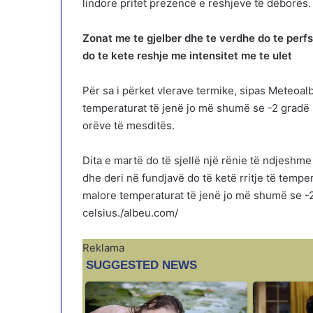
lindore pritet prezencë e reshjeve të dëborës.
Zonat me te gjelber dhe te verdhe do te perfs
do te kete reshje me intensitet me te ulet
Për sa i përket vlerave termike, sipas Meteoal
temperaturat të jenë jo më shumë se -2 gradë 
orëve të mesditës.
Dita e martë do të sjellë një rënie të ndjeshme
dhe deri në fundjavë do të ketë rritje të tempe
malore temperaturat të jenë jo më shumë se -2
celsius./albeu.com/
Reklama