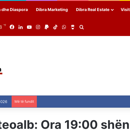
a dhe Diaspora
Dibra Marketing
Dibra Real Estate
Visi
℉
8
Facebook
LinkedIn
YouTube
Instagram
Paypal
TikTok
WhatsApp
Buy Me a Coffee
Search for
2026
Më të fundit
eoalb: Ora 19:00 shën