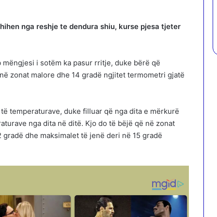
hihen nga reshje te dendura shiu, kurse pjesa tjeter
b mëngjesi i sotëm ka pasur rritje, duke bërë që
në zonat malore dhe 14 gradë ngjitet termometri gjatë
 të temperaturave, duke filluar që nga dita e mërkurë
raturave nga dita në ditë. Kjo do të bëjë që në zonat
 gradë dhe maksimalet të jenë deri në 15 gradë