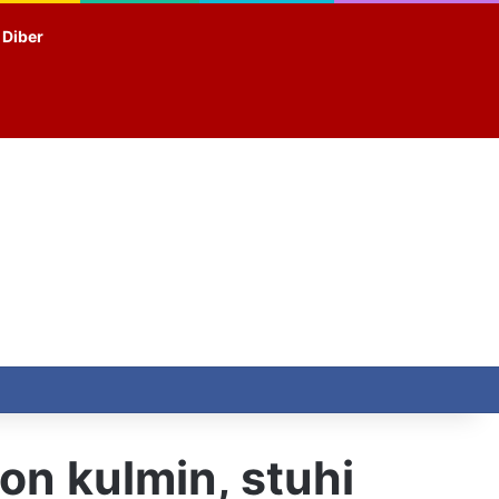
t Diber
on kulmin, stuhi