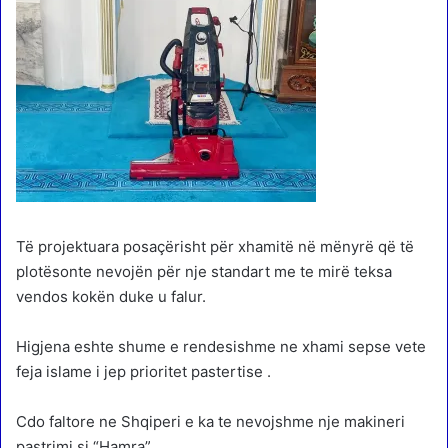
Të projektuara posaçërisht për xhamitë në mënyrë që të
plotësonte nevojën për nje standart me te mirë teksa
vendos kokën duke u falur.
Higjena eshte shume e rendesishme ne xhami sepse vete
feja islame i jep prioritet pastertise .
Cdo faltore ne Shqiperi e ka te nevojshme nje makineri
pastrimi si “Hamra”