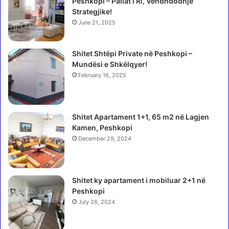
t
Peshkopi – Pallat i Ri, Vendndodhje
a
ë
Strategjike!
r
p
June 21, 2025
i
i
t
a
n
Shitet Shtëpi Private në Peshkopi –
k
g
Mundësi e Shkëlqyer!
,
a
G
February 16, 2025
F
J
i
K
e
K
Shitet Apartament 1+1, 65 m2 në Lagjen
r
O
Kamen, Peshkopi
i
r
,
December 29, 2024
r
B
ë
r
z
e
o
Shitet ky apartament i mobiluar 2+1 në
g
n
Peshkopi
a
s
July 26, 2024
s
ë
i
r
i
i