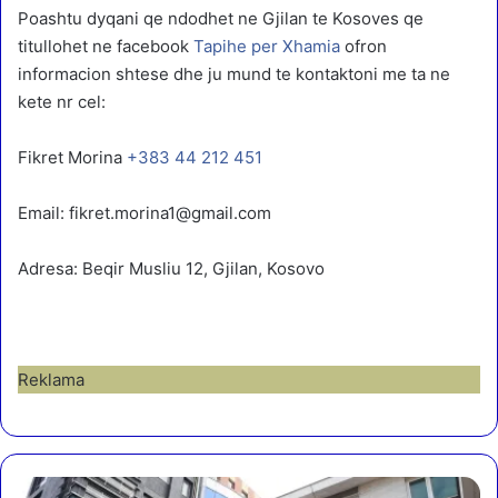
Poashtu dyqani qe ndodhet ne Gjilan te Kosoves qe
titullohet ne facebook
Tapihe per Xhamia
ofron
informacion shtese dhe ju mund te kontaktoni me ta ne
kete nr cel:
Fikret Morina
+383 44 212 451
Email: fikret.morina1@gmail.com
Adresa: Beqir Musliu 12, Gjilan, Kosovo
Reklama
B