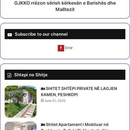
r
j
GJKKO rrëzon sërish kërkesën e Berishës dhe
e
e
Malltezit
m
n
e
e
m
m
i
a
Subscribe to our channel
j
s
ë
ë
r
s
a
s
e
ë
u
a
Shtepi ne Shitje
r
r
o
r
e
e
🏡 SHITET SHTËPI PRIVATE NË LAGJEN
3
s
KAMEN, PESHKOPI
0
t
June 21, 2025
-
i
v
t
j
s
e
h
🏡 Shitet Apartament i Mobiluar në
ç