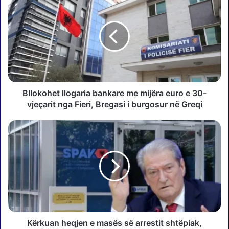
l
l
o
k
o
h
e
t
l
Bllokohet llogaria bankare me mijëra euro e 30-
l
vjeçarit nga Fieri, Bregasi i burgosur në Greqi
o
g
K
a
ë
r
r
i
k
a
u
b
a
a
n
n
h
k
e
a
q
Kërkuan heqjen e masës së arrestit shtëpiak,