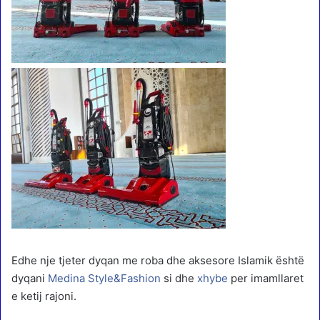
Edhe nje tjeter dyqan me roba dhe aksesore Islamik është
dyqani
Medina Style&Fashion
si dhe
xhybe
per imamllaret
e ketij rajoni.