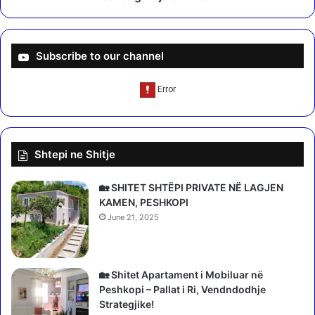
ë
j
n
a
d
e
r
l
Subscribe to our channel
y
u
s
m
h
t
i
u
m
r
e
?
Shtepi ne Shitje
p
!
o
l
🏡 SHITET SHTËPI PRIVATE NË LAGJEN
i
KAMEN, PESHKOPI
t
June 21, 2025
i
k
e
🏡 Shitet Apartament i Mobiluar në
Peshkopi – Pallat i Ri, Vendndodhje
Strategjike!