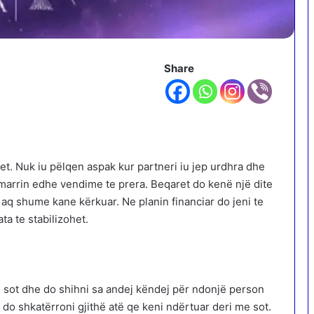
Share
tet. Nuk iu pëlqen aspak kur partneri iu jep urdhra dhe
 marrin edhe vendime te prera. Beqaret do kenë një dite
aq shume kane kërkuar. Ne planin financiar do jeni te
a te stabilizohet.
 sot dhe do shihni sa andej këndej për ndonjë person
 do shkatërroni gjithë atë qe keni ndërtuar deri me sot.