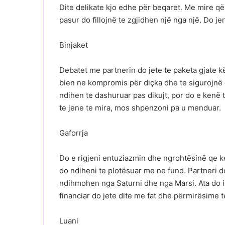
Dite delikate kjo edhe për beqaret. Me mire q
pasur do fillojnë te zgjidhen një nga një. Do je
Binjaket
Debatet me partnerin do jete te paketa gjate k
bien ne kompromis për diçka dhe te sigurojnë 
ndihen te dashuruar pas dikujt, por do e kenë te
te jene te mira, mos shpenzoni pa u menduar.
Gaforrja
Do e rigjeni entuziazmin dhe ngrohtësinë qe ken
do ndiheni te plotësuar me ne fund. Partneri d
ndihmohen nga Saturni dhe nga Marsi. Ata do i
financiar do jete dite me fat dhe përmirësime
Luani