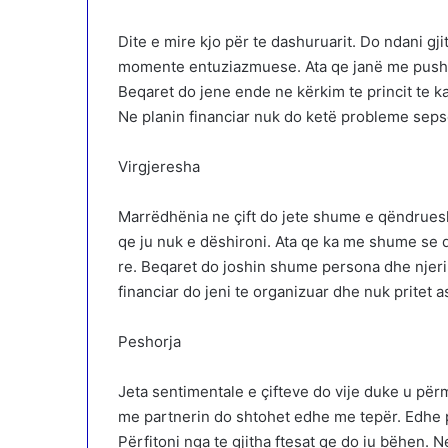
Dite e mire kjo për te dashuruarit. Do ndani g
momente entuziazmuese. Ata qe janë me pushi
Beqaret do jene ende ne kërkim te princit te kal
Ne planin financiar nuk do ketë probleme sepse
Virgjeresha
Marrëdhënia ne çift do jete shume e qëndruesh
qe ju nuk e dëshironi. Ata qe ka me shume se d
re. Beqaret do joshin shume persona dhe njeri
financiar do jeni te organizuar dhe nuk pritet 
Peshorja
Jeta sentimentale e çifteve do vije duke u pë
me partnerin do shtohet edhe me tepër. Edhe 
Përfitoni nga te gjitha ftesat qe do iu bëhen. 