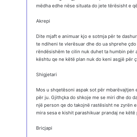
mëdha edhe nëse situata do jete tërësisht e 
Akrepi
Dite mjaft e animuar kjo e sotmja për te dashuru
te ndiheni te vlerësuar dhe do ua shprehe çdo
rëndësishëm te cilin nuk duhet ta humbin për asn
kështu qe ne këtë plan nuk do keni asgjë për ç
Shigjetari
Mos u shqetësoni aspak sot për mbarëvajtjen e 
për ju. Gjithçka do shkoje me se miri dhe do 
një person qe do takojnë rastësisht ne zyrën e
mira sesa e kishit parashikuar prandaj ne këtë 
Bricjapi