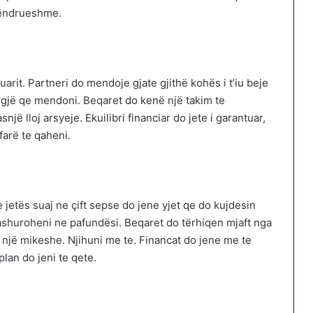
qëndrueshme.
arit. Partneri do mendoje gjate gjithë kohës i t’iu beje
 gjë qe mendoni. Beqaret do kenë një takim te
jë lloj arsyeje. Ekuilibri financiar do jete i garantuar,
farë te qaheni.
jetës suaj ne çift sepse do jene yjet qe do kujdesin
dashuroheni ne pafundësi. Beqaret do tërhiqen mjaft nga
 një mikeshe. Njihuni me te. Financat do jene me te
plan do jeni te qete.