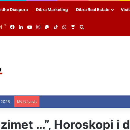
a dhe Diaspora
Dibra Marketing
Dibra Real Estate
Visi
℉
84
Facebook
LinkedIn
YouTube
Instagram
Paypal
TikTok
WhatsApp
Buy Me a Coffee
Search for
 2026
Më të fundit
imet …”, Horoskopi i d