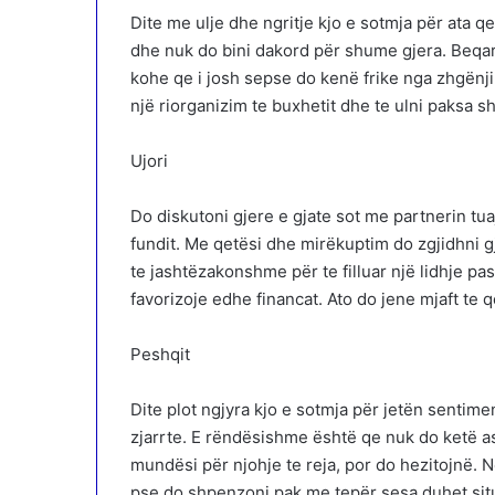
Dite me ulje dhe ngritje kjo e sotmja për ata q
dhe nuk do bini dakord për shume gjera. Beqare
kohe qe i josh sepse do kenë frike nga zhgënj
një riorganizim te buxhetit dhe te ulni paksa 
Ujori
Do diskutoni gjere e gjate sot me partnerin tu
fundit. Me qetësi dhe mirëkuptim do zgjidhni gj
te jashtëzakonshme për te filluar një lidhje p
favorizoje edhe financat. Ato do jene mjaft te
Peshqit
Dite plot ngjyra kjo e sotmja për jetën sentimen
zjarrte. E rëndësishme është qe nuk do ketë 
mundësi për njohje te reja, por do hezitojnë. N
pse do shpenzoni pak me tepër sesa duhet situ