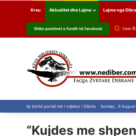
Kreu
Aktualitet dhe Lajme
Lajme nga Dibr
Shiko postimet e fundit në facebook
Dibër
Ky është portali më i ndjekur i Dibrës
Sunday , 9 August
“Kujdes me shpenz