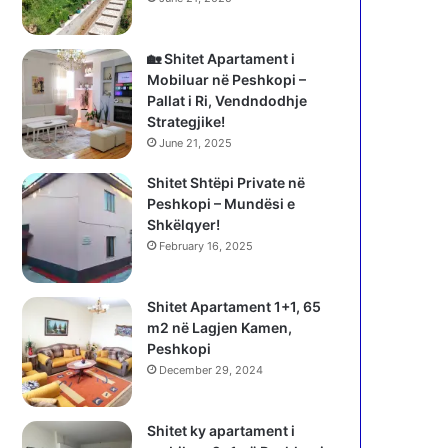
🏡 Shitet Apartament i
Mobiluar në Peshkopi –
Pallat i Ri, Vendndodhje
Strategjike!
June 21, 2025
Shitet Shtëpi Private në
Peshkopi – Mundësi e
Shkëlqyer!
February 16, 2025
Shitet Apartament 1+1, 65
m2 në Lagjen Kamen,
Peshkopi
December 29, 2024
Shitet ky apartament i