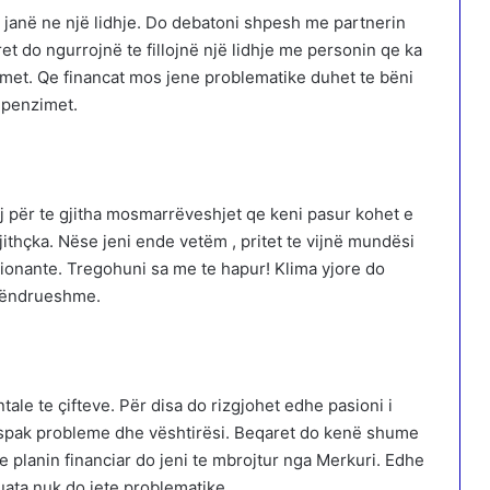
e janë ne një lidhje. Do debatoni shpesh me partnerin
t do ngurrojnë te fillojnë një lidhje me personin qe ka
imet. Qe financat mos jene problematike duhet te bëni
shpenzimet.
aj për te gjitha mosmarrëveshjet qe keni pasur kohet e
ithçka. Nëse jeni ende vetëm , pritet te vijnë mundësi
asionante. Tregohuni sa me te hapur! Klima yjore do
 qëndrueshme.
tale te çifteve. Për disa do rizgjohet edhe pasioni i
aspak probleme dhe vështirësi. Beqaret do kenë shume
e planin financiar do jeni te mbrojtur nga Merkuri. Edhe
ata nuk do jete problematike.