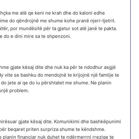
jithçka me atë qe keni ne krah dhe do kaloni edhe
me do qëndrojnë me shume kohe pranë njeri-tjetrit.
tër, por mundësitë për ta gjetur sot atë janë te pakta.
 do e dini mire sa te shpenzoni.
me gjate kësaj dite dhe nuk ka për te ndodhur asgjë
y vite se bashku do mendojnë te krijojnë një familje te
 do jete ai qe do iu përshtatet me shume. Ne planin
asnjë problem.
rmirësuar gjate kësaj dite. Komunikimi dhe bashkëpunimi
për beqaret priten surpriza shume te këndshme.
Ne planin financiar nuk duhet te ndërmerrni rreziqe te