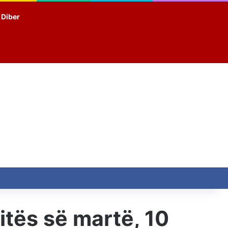
t Diber
itës së martë, 10