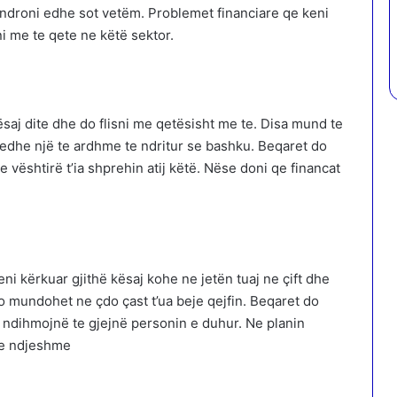
ëndroni edhe sot vetëm. Problemet financiare qe keni
ni me te qete ne këtë sektor.
ësaj dite dhe do flisni me qetësisht me te. Disa mund te
edhe një te ardhme te ndritur se bashku. Beqaret do
 vështirë t’ia shprehin atij këtë. Nëse doni qe financat
i kërkuar gjithë kësaj kohe ne jetën tuaj ne çift dhe
o mundohet ne çdo çast t’ua beje qejfin. Beqaret do
 ndihmojnë te gjejnë personin e duhur. Ne planin
 te ndjeshme