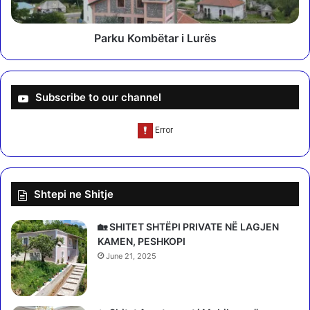
m
b
ë
Parku Kombëtar i Lurës
t
a
r
i
Subscribe to our channel
L
u
r
ë
s
Shtepi ne Shitje
🏡 SHITET SHTËPI PRIVATE NË LAGJEN
KAMEN, PESHKOPI
June 21, 2025