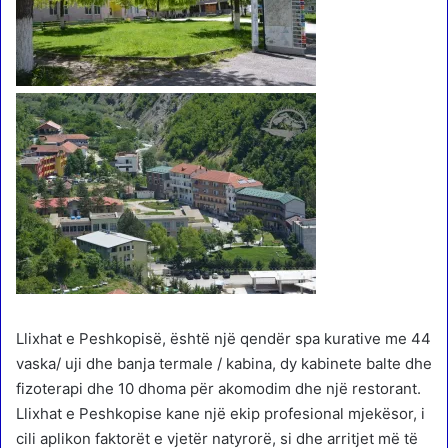
Llixhat e Peshkopisë, është një qendër spa kurative me 44
vaska/ uji dhe banja termale / kabina, dy kabinete balte dhe
fizoterapi dhe 10 dhoma për akomodim dhe një restorant.
Llixhat e Peshkopise kane një ekip profesional mjekësor, i
cili aplikon faktorët e vjetër natyrorë, si dhe arritjet më të