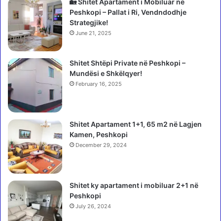
🏡 Shitet Apartament i Mobiluar në
Peshkopi – Pallat i Ri, Vendndodhje
Strategjike!
June 21, 2025
Shitet Shtëpi Private në Peshkopi –
Mundësi e Shkëlqyer!
February 16, 2025
Shitet Apartament 1+1, 65 m2 në Lagjen
Kamen, Peshkopi
December 29, 2024
Shitet ky apartament i mobiluar 2+1 në
Peshkopi
July 26, 2024