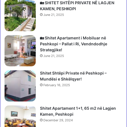
i
r
🏡 SHITET SHTËPI PRIVATE NË LAGJEN
e
t
KAMEN, PESHKOPI
r
ë
June 21, 2025
i
B
n
o
e
t
z
ë
🏡 Shitet Apartament i Mobiluar në
ë
r
Peshkopi – Pallat i Ri, Vendndodhje
r
o
Strategjike!
r
r
June 21, 2025
y
i
m
t
a
Shitet Shtëpi Private në Peshkopi –
t
n
Mundësi e Shkëlqyer!
ë
ë
K
February 16, 2025
l
l
i
u
t
b
Shitet Apartament 1+1, 65 m2 në Lagjen
a
e
Kamen, Peshkopi
r
v
ë
December 29, 2024
e
t
,