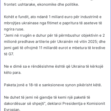
frontet: ushtarake, ekonomike dhe politike.
Kohët e fundit, ato ndanë 1 miliard euro për industrinë e
mbrojtjes ukrainase nga fitimet e papritura të aseteve të
ngrira ruse.
“Jemi në rrugën e duhur për të përmbushur objektivin e 2
milionë predhave artilerie për Ukrainën në vitin 2025; dhe
jemi gati të ofrojmë 11 miliardë eurot e mbetura të kredive
të G7.
Ne e dimë sa e rëndësishme është që Ukraina të kërkojë
këto para.
Paketa jonë e 18-të e sanksioneve synon pikërisht këtë.
Ne duhet të jemi në gjendje të kemi një paketë të
dakordësuar së shpejti”, deklaroi Presidentja e Komisionit
Evropian.