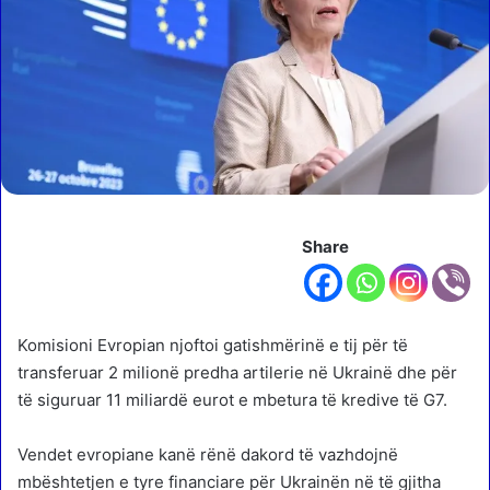
Share
Komisioni Evropian njoftoi gatishmërinë e tij për të
transferuar 2 milionë predha artilerie në Ukrainë dhe për
të siguruar 11 miliardë eurot e mbetura të kredive të G7.
Vendet evropiane kanë rënë dakord të vazhdojnë
mbështetjen e tyre financiare për Ukrainën në të gjitha