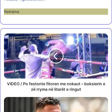
Reklama
V
I
D
E
O
/
P
o
f
e
VIDEO / Po festonte fitoren me nokaut – boksierin e
s
zë rryma në litarët e ringut
t
o
U
n
k
t
u