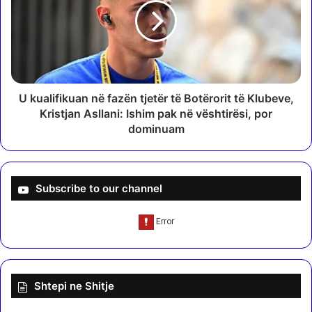
e
a
f
l
i
i
t
f
o
i
r
k
e
u
U kualifikuan në fazën tjetër të Botërorit të Klubeve,
n
a
Kristjan Asllani: Ishim pak në vështirësi, por
m
n
dominuam
e
n
n
ë
o
f
k
a
Subscribe to our channel
a
z
u
ë
t
n
–
t
b
j
o
e
Shtepi ne Shitje
k
t
s
ë