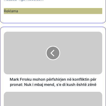
Reklama
M
a
r
k
F
r
r
o
k
u
Mark Frroku mohon përfshirjen në konfliktin për
m
pronat: Nuk i mbaj mend, s'e di kush është zënë
o
h
G
o
J
n
K