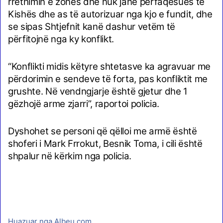
rrethimin e zonës dhe nuk janë përfaqësues të
Kishës dhe as të autorizuar nga kjo e fundit, dhe
se sipas Shtjefnit kanë dashur vetëm të
përfitojnë nga ky konflikt.
“Konflikti midis këtyre shtetasve ka agravuar me
përdorimin e sendeve të forta, pas konfliktit me
grushte. Në vendngjarje është gjetur dhe 1
gëzhojë arme zjarri”, raportoi policia.
Dyshohet se personi që qëlloi me armë është
shoferi i Mark Frrokut, Besnik Toma, i cili është
shpalur në kërkim nga policia.
Huazuar nga Albeu.com