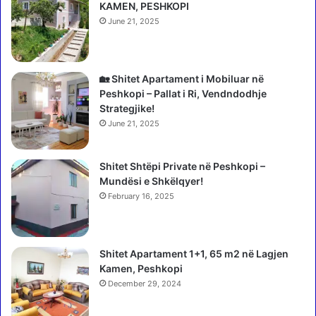
i
r
KAMEN, PESHKOPI
n
y
June 21, 2025
p
e
ë
p
r
o
p
l
🏡 Shitet Apartament i Mobiluar në
r
i
Peshkopi – Pallat i Ri, Vendndodhje
o
c
Strategjike!
n
i
June 21, 2025
a
"
t
s
:
Shitet Shtëpi Private në Peshkopi –
h
N
Mundësi e Shkëlqyer!
o
u
k
February 16, 2025
k
"
i
i
m
t
Shitet Apartament 1+1, 65 m2 në Lagjen
b
r
Kamen, Peshkopi
a
a
j
December 29, 2024
f
m
i
e
k