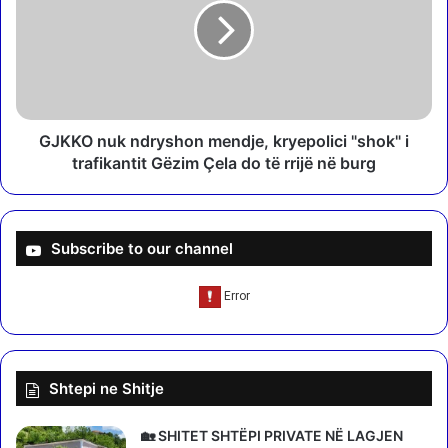
p
K
ë
O
r
n
f
u
s
k
h
n
i
d
GJKKO nuk ndryshon mendje, kryepolici "shok" i
r
r
trafikantit Gëzim Çela do të rrijë në burg
j
y
e
s
n
h
n
o
Subscribe to our channel
ë
n
k
m
o
e
n
n
f
d
l
j
Shtepi ne Shitje
i
e
k
,
t
k
🏡 SHITET SHTËPI PRIVATE NË LAGJEN