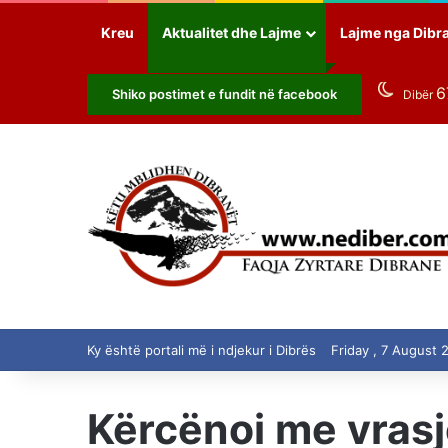
Kreu
Aktualitet dhe Lajme
Lajme nga Dibr
6
Shiko postimet e fundit në facebook
Dibër
Ky është portali më i ndjekur i Dibrës
Friday , 7 August 
Kërcënoi me vrasj