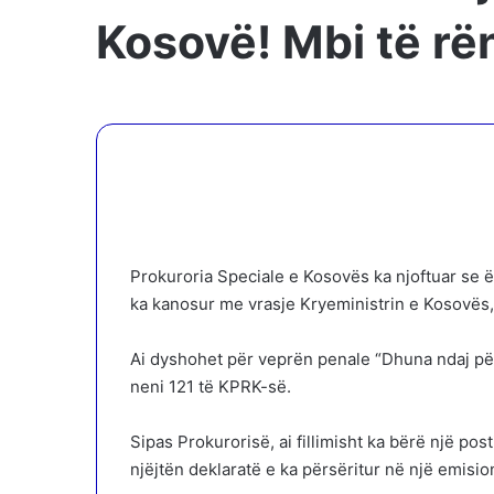
Kosovë! Mbi të r
Prokuroria Speciale e Kosovës ka njoftuar se ë
ka kanosur me vrasje Kryeministrin e Kosovës, 
Ai dyshohet për veprën penale “Dhuna ndaj për
neni 121 të KPRK-së.
Sipas Prokurorisë, ai fillimisht ka bërë një p
njëjtën deklaratë e ka përsëritur në një emision