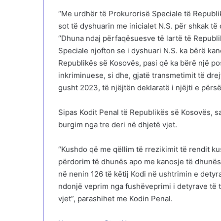
“Me urdhër të Prokurorisë Speciale të Republi
sot të dyshuarin me inicialet N.S. për shkak t
‘’Dhuna ndaj përfaqësuesve të lartë të Republi
Speciale njofton se i dyshuari N.S. ka bërë kan
Republikës së Kosovës, pasi që ka bërë një pos
inkriminuese, si dhe, gjatë transmetimit të dre
gusht 2023, të njëjtën deklaratë i njëjti e përsë
Sipas Kodit Penal të Republikës së Kosovës, s
burgim nga tre deri në dhjetë vjet.
“Kushdo që me qëllim të rrezikimit të rendit 
përdorim të dhunës apo me kanosje të dhunës
në nenin 126 të këtij Kodi në ushtrimin e detyr
ndonjë veprim nga fushëveprimi i detyrave të t
vjet”, parashihet me Kodin Penal.