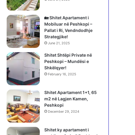
🏡 Shitet Apartament i
Mobiluar në Peshkopi –
Pallat i Ri, Vendndodhje
Strategjike!
June 21, 2025
Shitet Shtëpi Private në
Peshkopi – Mundësi e
Shkëlqyer!
February 16, 2025
Shitet Apartament 1+1, 65
m2 në Lagjen Kamen,
Peshkopi
December 29, 2024
Shitet ky apartament i