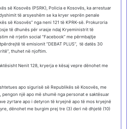
kës së Kosovës (PSRK), Policia e Kosovës, ka arrestuar
ë dyshimit të arsyeshëm se ka kryer veprën penale
kës së Kosovës’’ nga neni 121 të KPRK-së. Prokuroria
osje të dhunës për vrasje ndaj Kryeministrit të
tim në rrjetin social “Facebook’’ me përmbajtje
jtpërdrejtë të emisionit “DEBAT PLUS’’, të datës 30
ritë”, thuhet në njoftim.
aktësisht Nenit 128, kryerja e kësaj vepre dënohet me
kushtetues apo sigurisë së Republikës së Kosovës, me
, pengon një apo më shumë nga personat e saktësuar
ave zyrtare apo i detyron të kryejnë apo të mos kryejnë
yre, dënohet me burgim prej tre (3) deri në dhjetë (10)