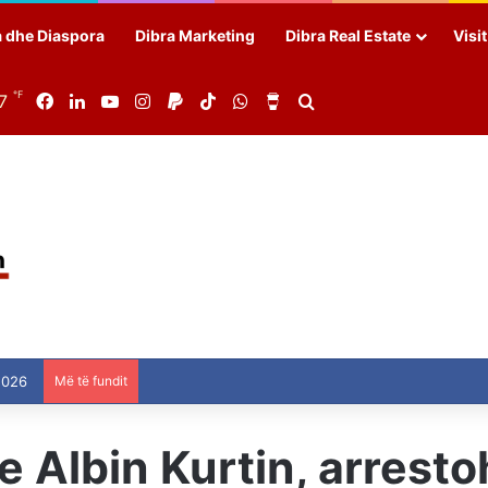
a dhe Diaspora
Dibra Marketing
Dibra Real Estate
Visi
℉
7
Facebook
LinkedIn
YouTube
Instagram
Paypal
TikTok
WhatsApp
Buy Me a Coffee
Search for
2026
Më të fundit
e Albin Kurtin, arresto